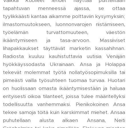
Vaikka
Kuolleet lehdet
näyttää puitteiltaan
tapahtuvan menneessä ajassa, se ottaa
tyylikkäästi kantaa aikamme polttaviin kysymyksiin;
ilmastomuutokseen, luonnonvarojen riistämiseen,
työelämän turvattomuuteen, väestön
ikääntymiseen ja tasa-arvoon. Massiiviset
lihapakkaukset täyttävät marketin kassahihnan.
Radiosta kuuluu kauhistuttavia uutisia Venäjän
hyökkäyssodasta Ukrainaan. Ansa ja Holappa
tekevät molemmat työtä nollatyösopimuksilla tai
pimeästi vailla työsuhteen tuomaa turvaa. Huotari
on huolissaan omasta ikääntymisestään ja haluaa
erityisesti oikoa tilanteet, joissa tulee määritellyksi
todellisuutta vanhemmaksi. Pienikokoinen Ansa
tekee samoja töitä kuin karskimmat miehet. Ansaa
puhutellaan alusta alkaen Ansana, Neiti