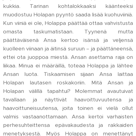
kukkia. Tarinan kohtalokkaaksi käänteeksi
muodostuu Holapan pyyntö saada lisää kuohuviiniä.
Kun viiniä ei ole, Holappa päättää ottaa vahvistusta
omasta taskumatistaan. Tyynenä mutta
päättäväisenä Ansa kertoo isänsä ja veljensä
kuolleen viinaan ja äitinsä suruun – ja päättäneensä,
ettei ota juoppoa miestä. Ansan asettama raja on
liikaa. Minua ei määräillä, toteaa Holappa ja lähtee
Ansan luota. Tiskaamisen sijaan Ansa laittaa
Holapan lautasen roskakoriin. Mitä Ansan ja
Holapan välillä tapahtui? Molemmat avautuivat
tavallaan ja näyttivät haavoittuvuutensa ja
haavoittuneisuutensa, joita toinen ei vielä ollut
valmis vastaanottamaan. Ansa kertoi varhaisten
perhesuhteittensa epävakaudesta ja rakkaiden
menetyksestä. Myös Holappa on menettänyt