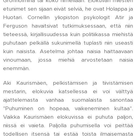
Grönholmina tai koko nimellään. Elokuvan miesten
etunimet sen sijaan eivät selviä, he ovat Holappa ja
Huotari. Cornellin yliopiston psykologit Atir ja
Ferguson havaitsivat tutkimuksessaan, että niin
tieteessä, kirjallisuudessa kuin politiikassa miehistä
puhutaan pelkällä sukunimellä tuplasti niin useasti
kuin naisista. Asetelma johtaa naisia haittaavaan
vinoumaan, jossa miehiä arvostetaan naisia
enemmän.
Aki Kaurismäen, pelkistämisen ja tiivistämisen
mestarin, elokuvia katsellessa ei voi välttyä
ajattelemasta vanhaa suomalaista sanontaa
"Puhuminen on hopeaa, vaikeneminen kultaa".
Vaikka Kaurismäen elokuvissa ei puhuta paljon,
niissä ei vaieta. Paljolla puhumisella voi peittää
todellisen itsensä tai estää toista ilmaisemasta