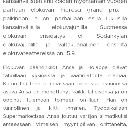
kansainvälisten kriitikoiden myöntämän vuoden
parhaan elokuvan Fipresci grand prix -
palkinnon ja on parhaillaan esillä lukuisilla
kansainvälisillä elokuvajuhlilla. Suomessa
elokuvan ensiesitys oli Sodankylän
elokuvajuhlilla ja valtakunnallinen ensi-ilta
elokuvateattereissa on 15.9.
Elokuvan päähenkilöt Ansa ja Holappa elävät
tahoillaan yksinäistä ja vaatimatonta elämää.
Kummitädiltään perimässään pienessä asunnossa
asuva Ansa on menettänyt kaikki läheisensä ja on
oppinut tulemaan toimeen omillaan. Hän on
tunnollinen ja kiltti ihminen. Työpaikallaan
Supermarketissa Ansa joutuu vartijan silmätikuksi
antaessaan viimeisen myyntipäivän ohittaneita,