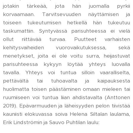
jotakin tärkeää, jota hän juomalla pyrkii
korvaamaan. Tarvitsevuuden näyttämisen ja
toiseen tukeutumisen hetkellä hän tukeutuu
taskumattiin. Syntyvässä parisuhteessa ei vielä
ollut riittävää turvaa. Puutteet varhaisten
kehitysvaiheiden vuorovaikutuksessa, sekä
menetykset, joita ei ole voitu surra, heijastuvat
parisuhteessa kykyyn löytää yhteys luovalla
tavalla. Yhteys voi tuntua silloin vaaralliselta,
pettävältä tai tuhoavalta ja kaipauksesta
huolimatta toisen päästäminen omaan mieleen tai
ruumiiseen voi tuntua liian ahdistavalta (Anttonen
2019). Epävarmuuden ja läheisyyden pelon tiivistää
kauniisti elokuvassa soiva Helena Siltalan laulama,
Erik Lindströmin ja Sauvo Puhtilan laulu: