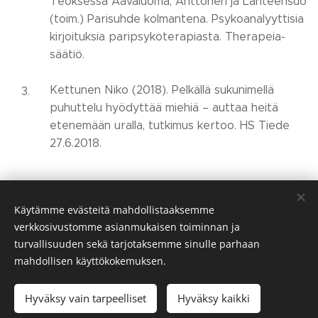
Teoksessa Aavaluoma, Anttonen ja Lähteensuo
(toim.) Parisuhde kolmantena. Psykoanalyyttisia
kirjoituksia paripsykoterapiasta. Therapeia-
säätiö.
Kettunen Niko (2018). Pelkällä sukunimellä
puhuttelu hyödyttää miehiä – auttaa heitä
etenemään uralla, tutkimus kertoo. HS Tiede
27.6.2018.
Käytämme evästeitä mahdollistaaksemme
Share
verkkosivustomme asianmukaisen toiminnan ja
turvallisuuden sekä tarjotaksemme sinulle parhaan
mahdollisen käyttökokemuksen.
Hyväksy vain tarpeelliset
Hyväksy kaikki
Evästeet
Tietosuojakäytäntö
Evästekäytäntö