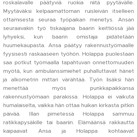
roskalavalle päätyviä ruokia niitä pyytävälle.
Myytäväksi kelpaamattoman ruisleivän itselleen
ottamisesta seuraa työpaikan menetys. Ansan
seuraavakin työ tiskaajana baarin keittiössä jää
lyhyeksi, kun baarin omistaja pidätetään
huumekaupasta. Ansa päätyy rakennustyömaalle
fyysisesti raskaaseen työhön. Holappa puolestaan
saa potkut työmaalla tapahtuvan onnettomuuden
myötä, kun ambulanssimiehet puhalluttavat hänet
ja alkometrin mittari värähtää. Työn lisäksi hän
menettää myös punkkapaikkansa
rakennustyömaan parakissa. Holappa ei vaikuta
humalaiselta, vaikka hän ottaa huikan kirkasta pitkin
päivää. Illan pimetessä Holappa sammuu
ratikkapysäkille tai baariin. Elämäänsä rakkautta
kaipaavat Ansa ja Holappa kohtaavat