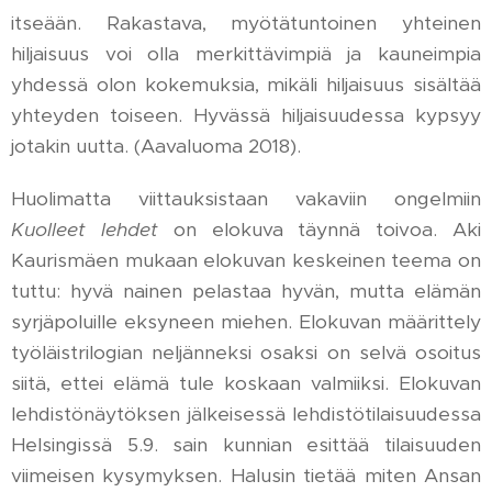
itseään. Rakastava, myötätuntoinen yhteinen
hiljaisuus voi olla merkittävimpiä ja kauneimpia
yhdessä olon kokemuksia, mikäli hiljaisuus sisältää
yhteyden toiseen. Hyvässä hiljaisuudessa kypsyy
jotakin uutta. (Aavaluoma 2018).
Huolimatta viittauksistaan vakaviin ongelmiin
Kuolleet lehdet
on elokuva täynnä toivoa. Aki
Kaurismäen mukaan elokuvan keskeinen teema on
tuttu: hyvä nainen pelastaa hyvän, mutta elämän
syrjäpoluille eksyneen miehen. Elokuvan määrittely
työläistrilogian neljänneksi osaksi on selvä osoitus
siitä, ettei elämä tule koskaan valmiiksi. Elokuvan
lehdistönäytöksen jälkeisessä lehdistötilaisuudessa
Helsingissä 5.9. sain kunnian esittää tilaisuuden
viimeisen kysymyksen. Halusin tietää miten Ansan