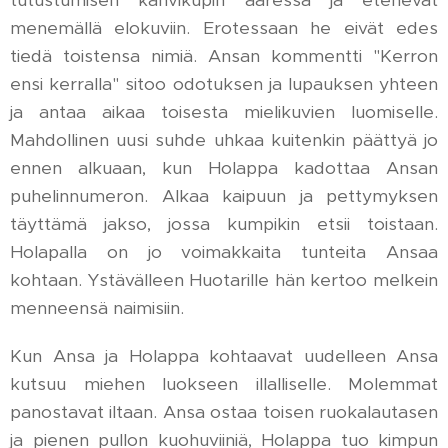
menemällä elokuviin. Erotessaan he eivät edes
tiedä toistensa nimiä. Ansan kommentti "Kerron
ensi kerralla" sitoo odotuksen ja lupauksen yhteen
ja antaa aikaa toisesta mielikuvien luomiselle.
Mahdollinen uusi suhde uhkaa kuitenkin päättyä jo
ennen alkuaan, kun Holappa kadottaa Ansan
puhelinnumeron. Alkaa kaipuun ja pettymyksen
täyttämä jakso, jossa kumpikin etsii toistaan.
Holapalla on jo voimakkaita tunteita Ansaa
kohtaan. Ystävälleen Huotarille hän kertoo melkein
menneensä naimisiin.
Kun Ansa ja Holappa kohtaavat uudelleen Ansa
kutsuu miehen luokseen illalliselle. Molemmat
panostavat iltaan. Ansa ostaa toisen ruokalautasen
ja pienen pullon kuohuviiniä, Holappa tuo kimpun