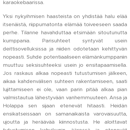
karaokebaarissa.
Yksi nykyihmisen haasteista on yhdistää halu elää
itsenäistä, riippumatonta elämää toiveeseen saada
perhe. Tilanne havahduttaa etsimään sitoutunutta
kumppania. Parisuhteet syntyvät usein
deittisovelluksissa ja niiden odotetaan kehittyvän
nopeasti. Suhde potentiaaliseen elämänkumppaniin
muuttuu seksisuhteeksi usein jo ensitapaamisella.
Jos raskaus alkaa nopeasti tutustumisen jälkeen,
aikaa kahdenvälisen suhteen rakentamiseen, saati
lujittamiseen ei ole, vaan parin pitää alkaa pian
valmistautua lähestyvään vanhemmuuteen. Ansa ja
Holappa sen sijaan etenevät hitaasti. Heidän
ensikatseissaan on samanaikaista varovaisuutta,
ujoutta ja heräävää kiinnostusta. He aloittavat
tutustumisen kahvikupin ääressä ja etenevät