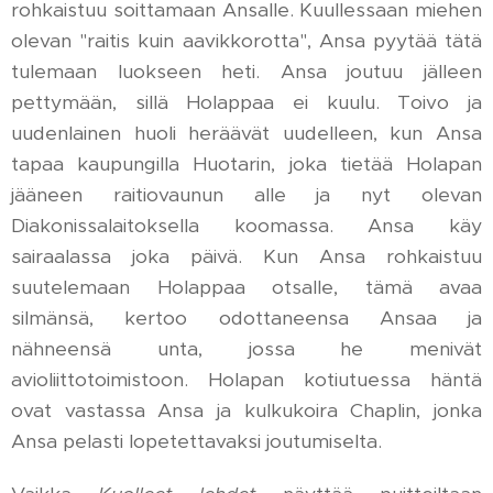
rohkaistuu soittamaan Ansalle. Kuullessaan miehen
olevan "raitis kuin aavikkorotta", Ansa pyytää tätä
tulemaan luokseen heti. Ansa joutuu jälleen
pettymään, sillä Holappaa ei kuulu. Toivo ja
uudenlainen huoli heräävät uudelleen, kun Ansa
tapaa kaupungilla Huotarin, joka tietää Holapan
jääneen raitiovaunun alle ja nyt olevan
Diakonissalaitoksella koomassa. Ansa käy
sairaalassa joka päivä. Kun Ansa rohkaistuu
suutelemaan Holappaa otsalle, tämä avaa
silmänsä, kertoo odottaneensa Ansaa ja
nähneensä unta, jossa he menivät
avioliittotoimistoon. Holapan kotiutuessa häntä
ovat vastassa Ansa ja kulkukoira Chaplin, jonka
Ansa pelasti lopetettavaksi joutumiselta.