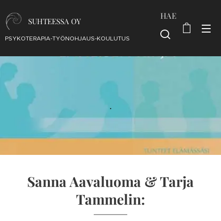
HAE
SUHTEESSA OY
PSYKOTERAPIA-TYÖNOHJAUS-KOULUTUS
.
Sanna Aavaluoma & Tarja
Tammelin: