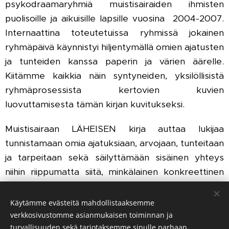
psykodraamaryhmiä muistisairaiden ihmisten
puolisoille ja aikuisille lapsille vuosina 2004-2007.
Internaattina toteutetuissa ryhmissä jokainen
ryhmäpäivä käynnistyi hiljentymällä omien ajatusten
ja tunteiden kanssa paperin ja värien äärelle.
Kiitämme kaikkia näin syntyneiden, yksilöllisistä
ryhmäprosessista kertovien kuvien
luovuttamisesta tämän kirjan kuvitukseksi.
Muistisairaan LÄHEISEN kirja auttaa lukijaa
tunnistamaan omia ajatuksiaan, arvojaan, tunteitaan
ja tarpeitaan sekä säilyttämään sisäinen yhteys
niihin riippumatta siitä, minkälainen konkreettinen
elämäntilanne ja konkreettiset mahdollisuudet
niiden toteuttamiseen ovat.
Käytämme evästeitä mahdollistaaksemme
verkkosivustomme asianmukaisen toiminnan ja
OSTA KIRJA ITSELLESI TÄSTÄ
turvallisuuden sekä tarjotaksemme sinulle parhaan