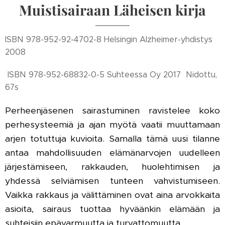
Muistisairaan Läheisen kirja
ISBN 978-952-92-4702-8 Helsingin Alzheimer-yhdistys
2008
ISBN 978-952-68832-0-5 Suhteessa Oy 2017 Nidottu,
67s
Perheenjäsenen sairastuminen ravistelee koko
perhesysteemiä ja ajan myötä vaatii muuttamaan
arjen totuttuja kuvioita. Samalla tämä uusi tilanne
antaa mahdollisuuden elämänarvojen uudelleen
järjestämiseen, rakkauden, huolehtimisen ja
yhdessä selviämisen tunteen vahvistumiseen.
Vaikka rakkaus ja välittäminen ovat aina arvokkaita
asioita, sairaus tuottaa hyväänkin elämään ja
suhteisiin epävarmuutta ja turvattomuutta.