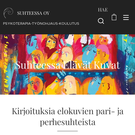
HAE
SUHTEESSA OY
PSYKOTERAPIA-TYÖNOHJAUS-KOULUTUS
Suhteessa Elävät Kuvat
Kirjoituksia elokuvien pari- ja
perhesuhteista