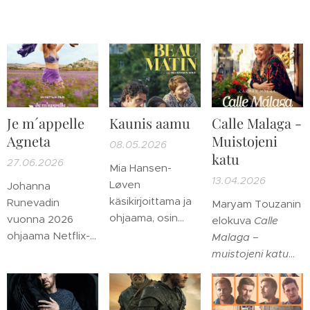
Je m´appelle
Kaunis aamu
Calle Malaga -
Agneta
Muistojeni
08.05.2026
katu
27.06.2026
Mia Hansen-
13.04.2026
Løven
Johanna
käsikirjoittama ja
Runevadin
Maryam Touzanin
ohjaama, osin
vuonna 2026
elokuva
Calle
oman elämänsä
ohjaama Netflix-
Malaga –
tapahtumiin
elokuva Je m
muistojeni katu
pohjautuva
´appelle Agneta
vuodelta 2025 on
Kaunis aamu
on lämmin kuvaus
kunnianosoitus
vuodelta 2022
on
elämänilon
ikääntymiselle ja