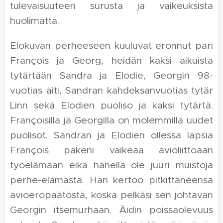
tulevaisuuteen surusta ja vaikeuksista
huolimatta.
Elokuvan perheeseen kuuluvat eronnut pari
François ja Georg, heidän kaksi aikuista
tytärtään Sandra ja Elodie, Georgin 98-
vuotias äiti, Sandran kahdeksanvuotias tytär
Linn sekä Elodien puoliso ja kaksi tytärtä.
Françoisilla ja Georgilla on molemmilla uudet
puolisot. Sandran ja Elodien ollessa lapsia
François pakeni vaikeaa avioliittoaan
työelämään eikä hänellä ole juuri muistoja
perhe-elämästä. Hän kertoo pitkittäneensä
avioeropäätöstä, koska pelkäsi sen johtavan
Georgin itsemurhaan. Äidin poissaolevuus