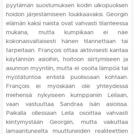
pyytämän suostumuksen kodin ulkopuolisen
hoidon järjestämiseen loukkaavaksi. Georgin
elämän kaksi naista ovat vahvasti tilanteessa
mukana, mutta kumpikaan ei näe
kokonaisvaltaisesti hänen tilannettaan tai
tarpeitaan. François ottaa aktiivisesti kantaa
käytännön asioihin, hoitoon siirtymiseen ja
asunnon myyntiin, mutta ei osoita lämpöä tai
myötätuntoa entistä puolisoaan kohtaan.
François ei myöskään ole yhteydessä
miehensä nykyiseen kumppaniin Leilaan,
vaan vastuuttaa Sandraa isän asioissa.
Paikalla ollessaan Leila osoittaa vahvasti
kiintymystään Georgiin, mutta vaikuttaa
lamaantuneelta muuttuneiden realiteettien