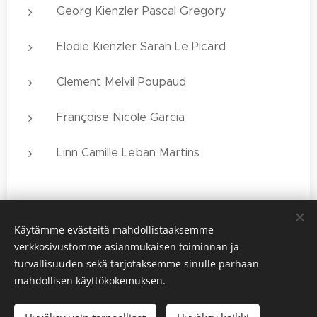
Georg Kienzler Pascal Gregory
Elodie Kienzler Sarah Le Picard
Clement Melvil Poupaud
Françoise Nicole Garcia
Linn Camille Leban Martins
Käytämme evästeitä mahdollistaaksemme
Share
verkkosivustomme asianmukaisen toiminnan ja
turvallisuuden sekä tarjotaksemme sinulle parhaan
mahdollisen käyttökokemuksen.