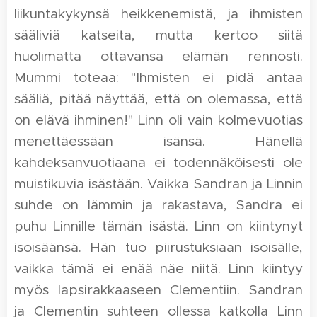
liikuntakykynsä heikkenemistä, ja ihmisten
sääliviä katseita, mutta kertoo siitä
huolimatta ottavansa elämän rennosti.
Mummi toteaa: "Ihmisten ei pidä antaa
sääliä, pitää näyttää, että on olemassa, että
on elävä ihminen!" Linn oli vain kolmevuotias
menettäessään isänsä. Hänellä
kahdeksanvuotiaana ei todennäköisesti ole
muistikuvia isästään. Vaikka Sandran ja Linnin
suhde on lämmin ja rakastava, Sandra ei
puhu Linnille tämän isästä. Linn on kiintynyt
isoisäänsä. Hän tuo piirustuksiaan isoisälle,
vaikka tämä ei enää näe niitä. Linn kiintyy
myös lapsirakkaaseen Clementiin. Sandran
ja Clementin suhteen ollessa katkolla Linn