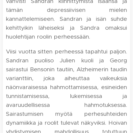
vahvisti Sandran kiinnittymistä isäänsä ja
tämän depressiivisen mielen
kannattelemiseen. Sandran ja isän suhde
kehittyikin läheiseksi ja Sandra omaksui
huolehtijan roolin perheessään.
Viisi vuotta sitten perheessä tapahtui paljon.
Sandran puoliso Julien kuoli ja Georg
sairastui Bensonin tautiin, Alzheimerin taudin
varianttiin, joka aiheuttaa vaikeuksia
näönvaraisessa hahmottamisessa, esineiden
tunnistamisessa, lukemisessa ja
avaruudellisessa hahmotuksessa.
Sairastumisen myötä perhesuhteiden
dynamiikka ja roolit tulevat näkyviksi. Hoivan
yhdistymisen mahdollisuus totuttuun