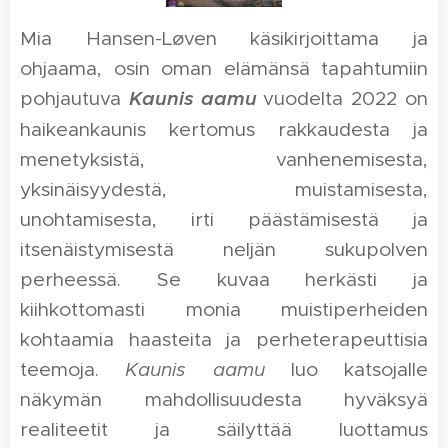
Mia Hansen-Løven käsikirjoittama ja
ohjaama, osin oman elämänsä tapahtumiin
pohjautuva
Kaunis aamu
vuodelta 2022
on
haikeankaunis kertomus rakkaudesta ja
menetyksistä, vanhenemisesta,
yksinäisyydestä, muistamisesta,
unohtamisesta, irti päästämisestä ja
itsenäistymisestä neljän sukupolven
perheessä. Se kuvaa herkästi ja
kiihkottomasti monia muistiperheiden
kohtaamia haasteita ja perheterapeuttisia
teemoja.
Kaunis aamu
luo katsojalle
näkymän mahdollisuudesta hyväksyä
realiteetit ja säilyttää luottamus