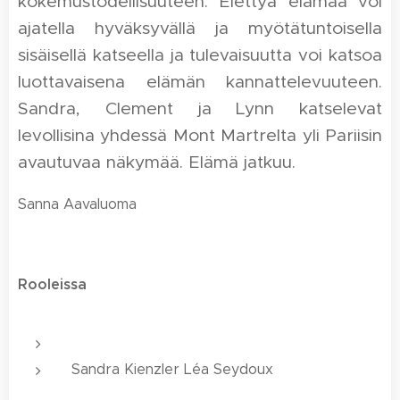
kokemustodellisuuteen. Elettyä elämää voi
ajatella hyväksyvällä ja myötätuntoisella
sisäisellä katseella ja tulevaisuutta voi katsoa
luottavaisena elämän kannattelevuuteen.
Sandra, Clement ja Lynn katselevat
levollisina yhdessä Mont Martrelta yli Pariisin
avautuvaa näkymää. Elämä jatkuu.
Sanna Aavaluoma
Rooleissa
Sandra Kienzler Léa Seydoux