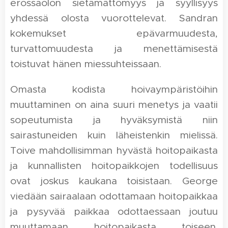
erossaolon sietämättömyys ja syyllisyys
yhdessä olosta vuorottelevat. Sandran
kokemukset epävarmuudesta,
turvattomuudesta ja menettämisestä
toistuvat hänen miessuhteissaan.
Omasta kodista hoivaympäristöihin
muuttaminen on aina suuri menetys ja vaatii
sopeutumista ja hyväksymistä niin
sairastuneiden kuin läheistenkin mielissä.
Toive mahdollisimman hyvästä hoitopaikasta
ja kunnallisten hoitopaikkojen todellisuus
ovat joskus kaukana toisistaan. George
viedään sairaalaan odottamaan hoitopaikkaa
ja pysyvää paikkaa odottaessaan joutuu
muuttamaan hoitopaikasta toiseen.