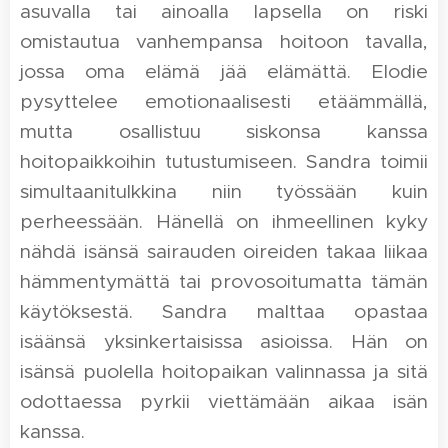
asuvalla tai ainoalla lapsella on riski
omistautua vanhempansa hoitoon tavalla,
jossa oma elämä jää elämättä. Elodie
pysyttelee emotionaalisesti etäämmällä,
mutta osallistuu siskonsa kanssa
hoitopaikkoihin tutustumiseen. Sandra toimii
simultaanitulkkina niin työssään kuin
perheessään. Hänellä on ihmeellinen kyky
nähdä isänsä sairauden oireiden takaa liikaa
hämmentymättä tai provosoitumatta tämän
käytöksestä. Sandra malttaa opastaa
isäänsä yksinkertaisissa asioissa. Hän on
isänsä puolella hoitopaikan valinnassa ja sitä
odottaessa pyrkii viettämään aikaa isän
kanssa.