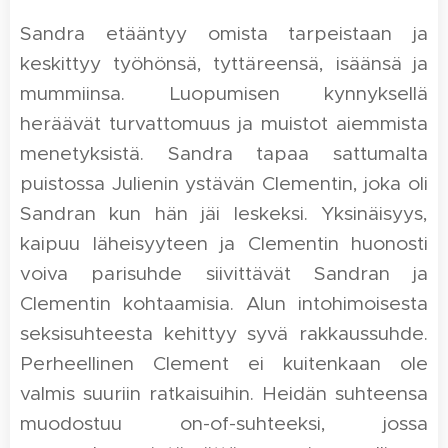
Sandra etääntyy omista tarpeistaan ja
keskittyy työhönsä, tyttäreensä, isäänsä ja
mummiinsa. Luopumisen kynnyksellä
heräävät turvattomuus ja muistot aiemmista
menetyksistä. Sandra tapaa sattumalta
puistossa Julienin ystävän Clementin, joka oli
Sandran kun hän jäi leskeksi. Yksinäisyys,
kaipuu läheisyyteen ja Clementin huonosti
voiva parisuhde siivittävät Sandran ja
Clementin kohtaamisia. Alun intohimoisesta
seksisuhteesta kehittyy syvä rakkaussuhde.
Perheellinen Clement ei kuitenkaan ole
valmis suuriin ratkaisuihin. Heidän suhteensa
muodostuu on-of-suhteeksi, jossa