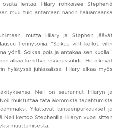
 osata lentää. Hilary rohkaisee Stepheniä
kukaan muu tule antamaan hänen haluamaansa
hlimaan, mutta Hilary ja Stephen jäävät
usuu Tennysonia: "Soikaa villit kellot, villin
änä yönä. Soikaa pois ja antakaa sen kuolla."
lään alkaa kehittyä rakkaussuhde. He alkavat
rin hylätyssä juhlasalissa. Hilary alkaa myös
äkityksensä. Neil on seurannut Hilaryn ja
 Neil muistuttaa tätä aiemmista tapahtumista
kaammaksi. Yllättävät tunteenpurkaukset ja
 Neil kertoo Stephenille Hilaryn vuosi sitten
seksi muuttumisesta.