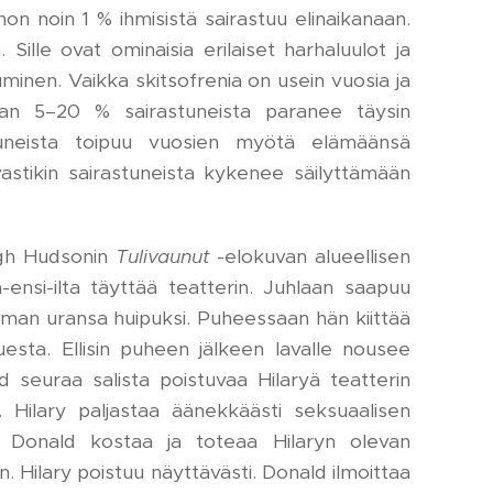
ohon noin 1 % ihmisistä sairastuu elinaikanaan.
. Sille ovat ominaisia erilaiset harhaluulot ja
minen. Vaikka skitsofrenia on usein vuosia ja
an 5–20 % sairastuneista paranee täysin
tuneista toipuu vuosien myötä elämäänsä
avastikin sairastuneista kykenee säilyttämään
ugh Hudsonin
Tulivaunut
-elokuvan alueellisen
-ensi-ilta täyttää teatterin. Juhlaan saapuu
oman uransa huipuksi. Puheessaan hän kiittää
sta. Ellisin puheen jälkeen lavalle nousee
d seuraa salista poistuvaa Hilaryä teatterin
Hilary paljastaa äänekkäästi seksuaalisen
 Donald kostaa ja toteaa Hilaryn olevan
. Hilary poistuu näyttävästi. Donald ilmoittaa