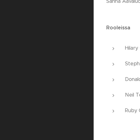
Sanna Aavalu
Rooleissa
Hilary
Steph
Donald
Neil 
Ruby C