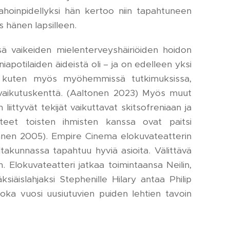
hoinpidellyksi hän kertoo niin tapahtuneen
 hänen lapsilleen.
sä vaikeiden mielenterveyshäiriöiden hoidon
apotilaiden äideistä oli – ja on edelleen yksi
inä, kuten myös myöhemmissä tutkimuksissa,
ovaikutuskenttä. (Aaltonen 2023) Myös muut
ittyvät tekijät vaikuttavat skitsofreniaan ja
hteet toisten ihmisten kanssa ovat paitsi
Alanen 2005). Empire Cinema elokuvateatterin
takunnassa tapahtuu hyviä asioita. Välittävä
. Elokuvateatteri jatkaa toimintaansa Neilin,
siäislahjaksi Stephenille Hilary antaa Philip
oka vuosi uusiutuvien puiden lehtien tavoin