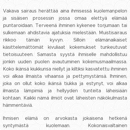
Vakava sairaus herättää aina ihmisessä kuolemanpelon
ja sisäisen prosessin jossa omaa elettyä elämää
puntaroidaan. Terveenä ihminen kykenee torjumaan tai
sulkemaan ahdistavia ajatuksia mielestään. Muistisairaus
rikkoo tämän kyvyn. Silloin elämänaikaiset
käsittelemättömät kivuliaat kokemukset tunkeutuvat
tietoisuuteen. Samasta syystä ihmiselle mahdollistuu
jonkin uuden puolen avautuminen kokemusmaailmassa.
Koko ikänsä kiukkunsa niellyt ja kiltiksi kasvatettu ihminen
voi alkaa ilmaista vihaansa ja pettymystänsä. Ihminen,
joka on ollut koko ikänsä tiukka ja estynyt, voi alkaa
ilmaista lämpimiä ja hellyyden tunteita läheisiään
kohtaan. Kaikki nämä ilmiöt ovat läheisten näkökulmasta
hämmentäviä.
Ihmisen elämä on arvokasta jokaisena hetkenä
syntymästä kuolemaan. Kokonaisvaltainen