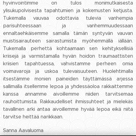
hyvinvointimme on tulos monimutkaisesta
ylisukupolvisesta tapahtumien ja kokemusten ketjusta.
Tukemalla vauvaa odottavia tulevia vanhempia
parisuhteessaan ja vanhemmuudessaan
ennaltaehkäisemme samalla tämän syntyvän vauvan
muistisairauteen sairastumista myöhemmällä iällään.
Tukemalla perhettä kohtaamaan sen kehityksellisiä
kriisejä ja varmistamalla hyvän hoidon traumaattisten
kriisien tapahtuessa, vahvistamme perheen omia
voimavaroja ja uskoa tulevaisuuteen. Huolehtimalla
itsestämme monien paineiden täyttämässä arjessa
sallimalla itsellemme lepoa ja yhdessäoloa rakkaittemme
kanssa annamme aivoillemme niiden tarvitsemaa
rauhoittumista. Rakkaudelliset ihmissuhteet ja mielekäs
tavallinen arki antaa aivoillemme hyvää lepoa eikä niitä
tarvitse heittää narikkaan.
Sanna Aavaluoma