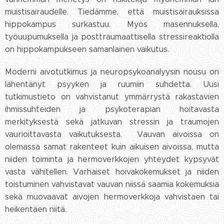
muistisairaudelle. Tiedämme, että muistisairauksissa
hippokampus surkastuu. Myös masennuksella,
työuupumuksella ja posttraumaattisella stressireaktiolla
on hippokampukseen samanlainen vaikutus.
Moderni aivotutkimus ja neuropsykoanalyysin nousu on
lähentänyt psyyken ja ruumiin suhdetta. Uusi
tutkimustieto on vahvistanut ymmärrystä rakastavien
ihmissuhteiden ja psykoterapian hoitavasta
merkityksestä sekä jatkuvan stressin ja traumojen
vaurioittavasta vaikutuksesta. Vauvan aivoissa on
olemassa samat rakenteet kuin aikuisen aivoissa, mutta
niiden toiminta ja hermoverkkojen yhteydet kypsyvät
vasta vähitellen. Varhaiset hoivakokemukset ja niiden
toistuminen vahvistavat vauvan niissä saamia kokemuksia
sekä muovaavat aivojen hermoverkkoja vahvistaen tai
heikentäen niitä.