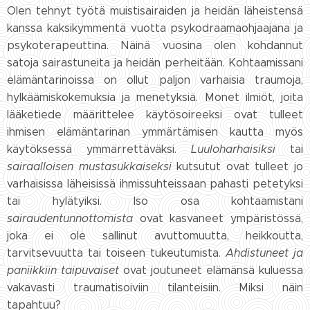
Olen tehnyt työtä muistisairaiden ja heidän läheistensä
kanssa kaksikymmentä vuotta psykodraamaohjaajana ja
psykoterapeuttina. Näinä vuosina olen kohdannut
satoja sairastuneita ja heidän perheitään. Kohtaamissani
elämäntarinoissa on ollut paljon varhaisia traumoja,
hylkäämiskokemuksia ja menetyksiä. Monet ilmiöt, joita
lääketiede määrittelee käytösoireeksi ovat tulleet
ihmisen elämäntarinan ymmärtämisen kautta myös
käytöksessä ymmärrettäväksi.
Luuloharhaisiksi
tai
sairaalloisen mustasukkaiseksi
kutsutut ovat tulleet jo
varhaisissa läheisissä ihmissuhteissaan pahasti petetyksi
tai hylätyiksi. Iso osa kohtaamistani
sairaudentunnottomista
ovat kasvaneet ympäristössä,
joka ei ole sallinut avuttomuutta, heikkoutta,
tarvitsevuutta tai toiseen tukeutumista.
Ahdistuneet ja
paniikkiin taipuvaiset
ovat joutuneet elämänsä kuluessa
vakavasti traumatisoiviin tilanteisiin. Miksi näin
tapahtuu?