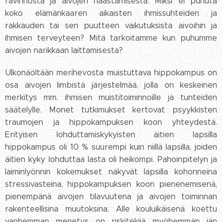
ravinnosta ja aivojen haastamisesta. Miksi ei puhuta
koko elämänkaaren aikaisten ihmissuhteiden ja
rakkauden tai sen puutteen vaikutuksista aivoihin ja
ihmisen terveyteen? Mitä tarkoitamme kun puhumme
aivojen narikkaan laittamisesta?
Ulkonäöltään merihevosta muistuttava hippokampus on
osa aivojen limbistä järjestelmää, jolla on keskeinen
merkitys mm. ihmisen muistitoiminnoille ja tunteiden
säätelylle. Monet tutkimukset kertovat psyykkisten
traumojen ja hippokampuksen koon yhteydestä.
Erityisen lohduttamiskykyisten äitien lapsilla
hippokampus oli 10 % suurempi kuin niillä lapsilla, joiden
äitien kyky lohduttaa lasta oli heikompi. Pahoinpitelyn ja
laiminlyönnin kokemukset näkyvät lapsilla kohonneina
stressivasteina, hippokampuksen koon pienenemisenä,
pienempänä aivojen tilavuutena ja aivojen toiminnan
rakenteellisina muutoksina. Alle kouluikäisenä koettu
vanhemman menetys on riskitekijä myöhemmän iän