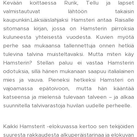
Kevään koittaessa Rurik, Tellu ja lapset
valmistautuvat lähtöön takaisin
kaupunkiin.Läksiäislahjaksi Hamsteri antaa Raisalle
sitomansa kirjan, jossa on Hamsterin piirroksia
kuluneesta yhteisestä vuodesta. Kuvien myötä
perhe saa mukaansa tallennettuja onnen hetkiä
tulevina talvina muisteltavaksi. Mutta miten käy
Hamsterin? Stellan paluu ei vastaa Hamsterin
odotuksia, sillä hänen mukanaan saapuu italialainen
mies ja vauva. Pieneksi hetkeksi Hamsteri on
vajoamassa epätoivoon, mutta hän kääntää
katseensa ja mielensä tulevaan talveen – ja alkaa
suunnitella talvivarastoja huvilan uudelle perheelle.
Kaikki Hamsterit -elokuvassa kertoo sen tekijöiden
suuresta rakkaudesta alkuperäistarinaa ja elokuvan