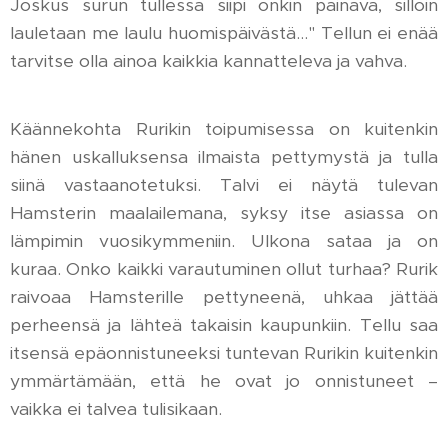
Joskus surun tullessa siipi onkin painava, silloin
lauletaan me laulu huomispäivästä…" Tellun ei enää
tarvitse olla ainoa kaikkia kannatteleva ja vahva.
Käännekohta Rurikin toipumisessa on kuitenkin
hänen uskalluksensa ilmaista pettymystä ja tulla
siinä vastaanotetuksi. Talvi ei näytä tulevan
Hamsterin maalailemana, syksy itse asiassa on
lämpimin vuosikymmeniin. Ulkona sataa ja on
kuraa. Onko kaikki varautuminen ollut turhaa? Rurik
raivoaa Hamsterille pettyneenä, uhkaa jättää
perheensä ja lähteä takaisin kaupunkiin. Tellu saa
itsensä epäonnistuneeksi tuntevan Rurikin kuitenkin
ymmärtämään, että he ovat jo onnistuneet –
vaikka ei talvea tulisikaan.