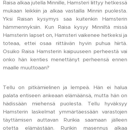
Raisa alkaa jutella Minnille, Hamsteri liittyy hetkessä
mukaan leikkiin ja alkaa vastailla Minnin puolesta.
Yksi Raisan kysymys saa kuitenkin Hamsterin
hämmennyksiin. Kun Raisa kysyy Minniltä missä
Hamsterin lapset on, Hamsteri vaikenee hetkeksi ja
toteaa, ettei osaa riittävän hyvin puhua hiirtä.
Osuiko Raisa Hamsterin kaipuuseen perheestä vai
onko hän kenties menettänyt perheensä ennen
maalle muuttoaan?
Tellu on pitkämielinen ja lempeä. Hän ei halua
palata entiseen ankeaan elämäänsä, mutta hän on
hädissään miehensä puolesta. Tellu hyväksyy
Hamsterin laskelmat ymmärtäessään varastojen
täyttämisen auttavan Rurikia saamaan jälleen
otetta elämästään. Rurikin masennus alkaa