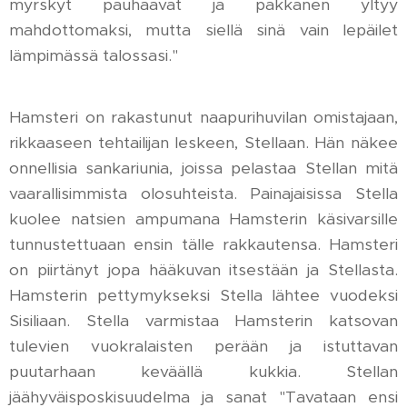
myrskyt pauhaavat ja pakkanen yltyy
mahdottomaksi, mutta siellä sinä vain lepäilet
lämpimässä talossasi."
Hamsteri on rakastunut naapurihuvilan omistajaan,
rikkaaseen tehtailijan leskeen, Stellaan. Hän näkee
onnellisia sankariunia, joissa pelastaa Stellan mitä
vaarallisimmista olosuhteista. Painajaisissa Stella
kuolee natsien ampumana Hamsterin käsivarsille
tunnustettuaan ensin tälle rakkautensa. Hamsteri
on piirtänyt jopa hääkuvan itsestään ja Stellasta.
Hamsterin pettymykseksi Stella lähtee vuodeksi
Sisiliaan. Stella varmistaa Hamsterin katsovan
tulevien vuokralaisten perään ja istuttavan
puutarhaan keväällä kukkia. Stellan
jäähyväisposkisuudelma ja sanat "Tavataan ensi