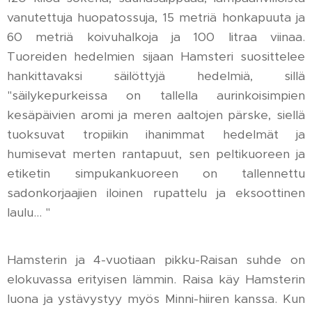
vanutettuja huopatossuja, 15 metriä honkapuuta ja
60 metriä koivuhalkoja ja 100 litraa viinaa.
Tuoreiden hedelmien sijaan Hamsteri suosittelee
hankittavaksi säilöttyjä hedelmiä, sillä
"säilykepurkeissa on tallella aurinkoisimpien
kesäpäivien aromi ja meren aaltojen pärske, siellä
tuoksuvat tropiikin ihanimmat hedelmät ja
humisevat merten rantapuut, sen peltikuoreen ja
etiketin simpukankuoreen on tallennettu
sadonkorjaajien iloinen rupattelu ja eksoottinen
laulu… "
Hamsterin ja 4-vuotiaan pikku-Raisan suhde on
elokuvassa erityisen lämmin. Raisa käy Hamsterin
luona ja ystävystyy myös Minni-hiiren kanssa. Kun