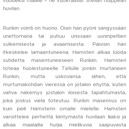
vuodeksi maalle – he vuokraavat Stellan hulppean
huvilan.
Rurikin vointi on huono. Öisin hän pyörii sängyssään
unettomana tai puhuu unissaan uuninpeltien
sulkemisesta ja avaamisesta. Päivisin hän
itkeskelee lamaantuneena. Hamsteri alkaa luoda
suhdetta masentuneeseen Rurikiin. Hamsteri
toteaa huolestuneelle Tellulle jonkin murtaneen
Rurikin, mutta uskovansa siihen, että
murtumakohdan vieressä on jotakin ehyttä, kuten
vahva näkemys jostakin iloisesta tapahtumasta,
joka joskus vielä toteutuu. Rurikin masennus on
kuin peili Hamsterin omalle mielelle. Hamsteri
varoittelee perhettä kiintymästä huvilaan liiaksi ja
alkaa maalailla hurjia mielikuvia saapuvasta