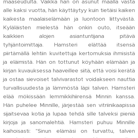
maaseudulta. Vaikka hän on asunut maalla vasta
alle kaksi vuotta, hän käyttäytyy kuin tietäisi kaiken
kaikesta maalaiselämään ja luontoon liittyvästä.
Kyläläisten mielestä hän onkin outo, itseään
kaikkien alojen asiantuntijana pitävä
tyhjäntoimittaja. Hamsteri elättää itsensä
piirtämällä lehtiin kuvitettuja kertomuksia ihmisistä
ja eläimistä. Hän on tottunut köyhään elämään ja
kirjan kuvauksessa haaveillee siitä, että voisi kerätä
ja ostaa sievoiset talvivarastot voidakseen nauttia
turvallisuudesta ja lämmöstä läpi talven. Hamsteri
elää mökissään lemmikkihiirensä Minnin kanssa.
Hän puhelee Minnille, järjestää sen vitriinikaapissa
sijaitsevaa kotia ja lupaa tehdä sille talveksi pieniä
kirjoja ja sanomalehtiä. Hamsteri puhuu Minnille
kaihoisasti: "Sinun elämäsi on turvattu, talven