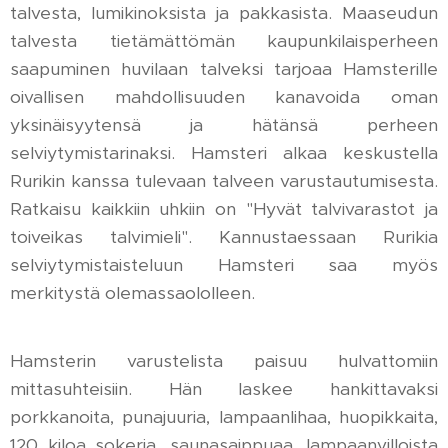
talvesta, lumikinoksista ja pakkasista. Maaseudun
talvesta tietämättömän kaupunkilaisperheen
saapuminen huvilaan talveksi tarjoaa Hamsterille
oivallisen mahdollisuuden kanavoida oman
yksinäisyytensä ja hätänsä perheen
selviytymistarinaksi. Hamsteri alkaa keskustella
Rurikin kanssa tulevaan talveen varustautumisesta.
Ratkaisu kaikkiin uhkiin on "Hyvät talvivarastot ja
toiveikas talvimieli". Kannustaessaan Rurikia
selviytymistaisteluun Hamsteri saa myös
merkitystä olemassaololleen.
Hamsterin varustelista paisuu hulvattomiin
mittasuhteisiin. Hän laskee hankittavaksi
porkkanoita, punajuuria, lampaanlihaa, huopikkaita,
120 kiloa sokeria, saunasaippuaa, lampaanvilloista