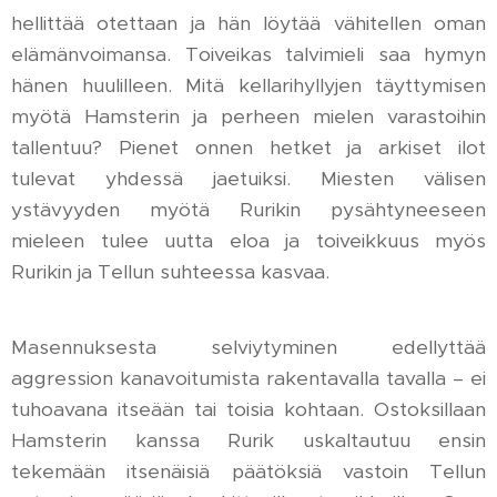
hellittää otettaan ja hän löytää vähitellen oman
elämänvoimansa. Toiveikas talvimieli saa hymyn
hänen huulilleen. Mitä kellarihyllyjen täyttymisen
myötä Hamsterin ja perheen mielen varastoihin
tallentuu? Pienet onnen hetket ja arkiset ilot
tulevat yhdessä jaetuiksi. Miesten välisen
ystävyyden myötä Rurikin pysähtyneeseen
mieleen tulee uutta eloa ja toiveikkuus myös
Rurikin ja Tellun suhteessa kasvaa.
Masennuksesta selviytyminen edellyttää
aggression kanavoitumista rakentavalla tavalla – ei
tuhoavana itseään tai toisia kohtaan. Ostoksillaan
Hamsterin kanssa Rurik uskaltautuu ensin
tekemään itsenäisiä päätöksiä vastoin Tellun