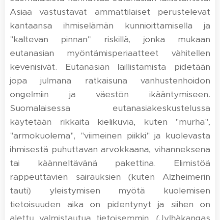
Asiaa vastustavat ammattilaiset perustelevat
kantaansa ihmiselämän kunnioittamisella ja
"kaltevan pinnan" riskillä, jonka mukaan
eutanasian myöntämisperiaatteet vähitellen
kevenisivät. Eutanasian laillistamista pidetään
jopa julmana ratkaisuna vanhustenhoidon
ongelmiin ja väestön ikääntymiseen.
Suomalaisessa eutanasiakeskustelussa
käytetään rikkaita kielikuvia, kuten "murha",
"armokuolema", "viimeinen piikki" ja kuolevasta
ihmisestä puhuttavan arvokkaana, vihanneksena
tai käänneltävänä pakettina. Elimistöä
rappeuttavien sairauksien (kuten Alzheimerin
tauti) yleistymisen myötä kuolemisen
tietoisuuden aika on pidentynyt ja siihen on
alettu valmistautua tietoisemmin. (Jylhäkangas