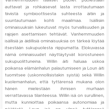
Vanhemmuuden isälliset puolet puolestaan
auttavat ja rohkaisevat lasta irrottautumaan
tiiviistä symbioottisesta suhteesta äitiin ja
suuntautumaan kohti maailmaa. Isällisiin
ominaisuuksiin lukeutuvat myös turvallisuuden ja
rajojen asettamisen tehtävät. Vanhemmuuden
isällisiä ja äidillisiä ominaisuuksia on tärkeä löytää
itsestään sukupuolesta riippumatta. Elokuvassa
nämä ominaisuudet näyttäytyvät korostuneen
sukupuolittuneina. Willin äiti haluaa uskoa
poikansa elämänhalun palautumiseen ja Loun äiti
tuomitsee (uskonnollisistakin syistä) sekä Willin
kuolemanhalun, että tyttärensä mukana olon
hänen mielestään ihmisen murhaan
verrattavassa tilanteessa. Willin isä on surullinen,
mutta kunnioittaa poikaansa autonomiaa ja