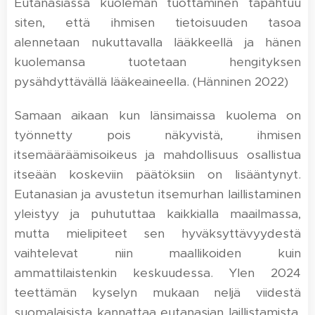
Eutanasiassa kuoleman tuottaminen tapahtuu
siten, että ihmisen tietoisuuden tasoa
alennetaan nukuttavalla lääkkeellä ja hänen
kuolemansa tuotetaan hengityksen
pysähdyttävällä lääkeaineella. (Hänninen 2022)
Samaan aikaan kun länsimaissa kuolema on
työnnetty pois näkyvistä, ihmisen
itsemääräämisoikeus ja mahdollisuus osallistua
itseään koskeviin päätöksiin on lisääntynyt.
Eutanasian ja avustetun itsemurhan laillistaminen
yleistyy ja puhututtaa kaikkialla maailmassa,
mutta mielipiteet sen hyväksyttävyydestä
vaihtelevat niin maallikoiden kuin
ammattilaistenkin keskuudessa. Ylen 2024
teettämän kyselyn mukaan neljä viidestä
suomalaisista kannattaa eutanasian laillistamista.