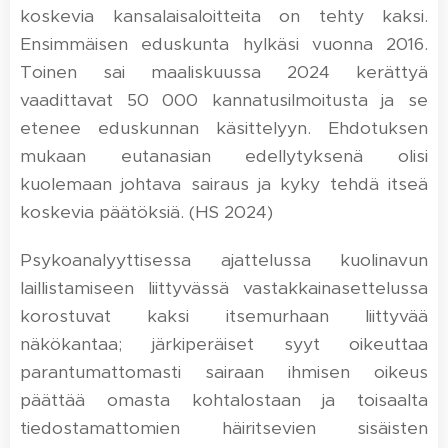
koskevia kansalaisaloitteita on tehty kaksi.
Ensimmäisen eduskunta hylkäsi vuonna 2016.
Toinen sai maaliskuussa 2024 kerättyä
vaadittavat 50 000 kannatusilmoitusta ja se
etenee eduskunnan käsittelyyn. Ehdotuksen
mukaan eutanasian edellytyksenä olisi
kuolemaan johtava sairaus ja kyky tehdä itseä
koskevia päätöksiä. (HS 2024)
Psykoanalyyttisessa ajattelussa kuolinavun
laillistamiseen liittyvässä vastakkainasettelussa
korostuvat kaksi itsemurhaan liittyvää
näkökantaa; järkiperäiset syyt oikeuttaa
parantumattomasti sairaan ihmisen oikeus
päättää omasta kohtalostaan ja toisaalta
tiedostamattomien häiritsevien sisäisten