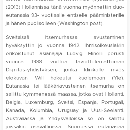
(2013) Hollannissa tänä vuonna myönnettiin duo-
eutanasia 93- vuotiaalle entiselle pääministerille
ja hänen puolisolleen (Washington post).
Sveitsissä itsemurhassa avustaminen
hyväksyttiin jo vuonna 1942. Ihmisoikeuslakiin
erikoistunut asianajaja Ludvig Minelli perusti
vuonna 1988 voittoa tavoittelemattoman
Dignitas-yhdistyksen, jonka klinikalle myös
elokuvan Will hakeutui kuolemaan (Yle).
Eutanasia tai lääkäriavusteinen itsemurha on
sallittu kymmenessä maassa, jotka ovat Hollanti,
Belgia, Luxemburg, Sveitsi, Espanja, Portugali,
Kanada, Kolumbia, Uruguay ja Uusi-Seelanti.
Australiassa ja Yhdysvalloissa se on sallittu
joissakin osavaltioissa. Suomessa eutanasiaa