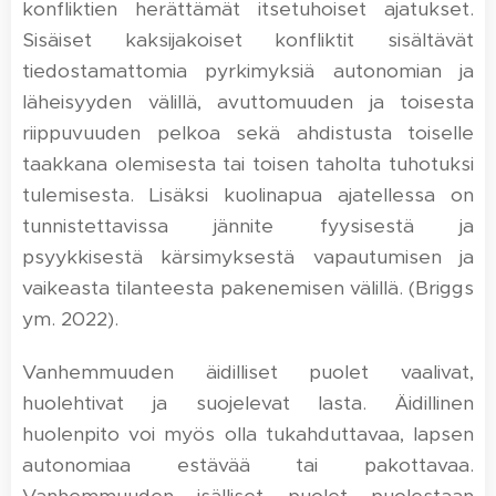
konfliktien herättämät itsetuhoiset ajatukset.
Sisäiset kaksijakoiset konfliktit sisältävät
tiedostamattomia pyrkimyksiä autonomian ja
läheisyyden välillä, avuttomuuden ja toisesta
riippuvuuden pelkoa sekä ahdistusta toiselle
taakkana olemisesta tai toisen taholta tuhotuksi
tulemisesta. Lisäksi kuolinapua ajatellessa on
tunnistettavissa jännite fyysisestä ja
psyykkisestä kärsimyksestä vapautumisen ja
vaikeasta tilanteesta pakenemisen välillä. (Briggs
ym. 2022).
Vanhemmuuden äidilliset puolet vaalivat,
huolehtivat ja suojelevat lasta. Äidillinen
huolenpito voi myös olla tukahduttavaa, lapsen
autonomiaa estävää tai pakottavaa.