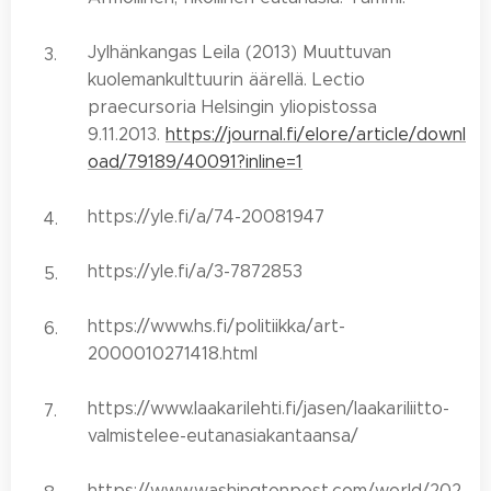
Jylhänkangas Leila (2013) Muuttuvan
kuolemankulttuurin äärellä. Lectio
praecursoria Helsingin yliopistossa
9.11.2013.
https://journal.fi/elore/article/downl
oad/79189/40091?inline=1
https://yle.fi/a/74-20081947
https://yle.fi/a/3-7872853
https://www.hs.fi/politiikka/art-
2000010271418.html
https://www.laakarilehti.fi/jasen/laakariliitto-
valmistelee-eutanasiakantaansa/
https://www.washingtonpost.com/world/202