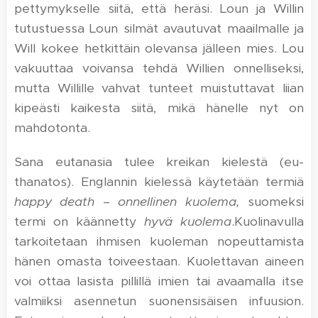
pettymykselle siitä, että heräsi. Loun ja Willin
tutustuessa Loun silmät avautuvat maailmalle ja
Will kokee hetkittäin olevansa jälleen mies. Lou
vakuuttaa voivansa tehdä Willien onnelliseksi,
mutta Willille vahvat tunteet muistuttavat liian
kipeästi kaikesta siitä, mikä hänelle nyt on
mahdotonta.
Sana eutanasia tulee kreikan kielestä (eu-
thanatos). Englannin kielessä käytetään termiä
happy death – onnellinen kuolema,
suomeksi
termi on käännetty
hyvä kuolema
.Kuolinavulla
tarkoitetaan ihmisen kuoleman nopeuttamista
hänen omasta toiveestaan. Kuolettavan aineen
voi ottaa lasista pillillä imien tai avaamalla itse
valmiiksi asennetun suonensisäisen infuusion.