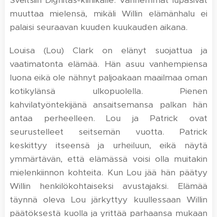
Sveitsiin Dignitas-klinikalle. Vanhemmat lupasivat
muuttaa mielensä, mikäli Willin elämänhalu ei
palaisi seuraavan kuuden kuukauden aikana.
Louisa (Lou) Clark on elänyt suojattua ja
vaatimatonta elämää. Hän asuu vanhempiensa
luona eikä ole nähnyt paljoakaan maailmaa oman
kotikylänsä ulkopuolella. Pienen
kahvilatyöntekijänä ansaitsemansa palkan hän
antaa perheelleen. Lou ja Patrick ovat
seurustelleet seitsemän vuotta. Patrick
keskittyy itseensä ja urheiluun, eikä näytä
ymmärtävän, että elämässä voisi olla muitakin
mielenkiinnon kohteita. Kun Lou jää hän päätyy
Willin henkilökohtaiseksi avustajaksi. Elämää
täynnä oleva Lou järkyttyy kuullessaan Willin
päätöksestä kuolla ja yrittää parhaansa mukaan