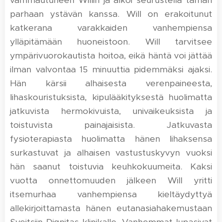
vammautuneen Willin ja alkoi seurustella tämän
parhaan ystävän kanssa. Will on erakoitunut
katkerana varakkaiden vanhempiensa
ylläpitämään huoneistoon. Will tarvitsee
ympärivuorokautista hoitoa, eikä häntä voi jättää
ilman valvontaa 15 minuuttia pidemmäksi ajaksi.
Hän kärsii alhaisesta verenpaineesta,
lihaskouristuksista, kipulääkityksestä huolimatta
jatkuvista hermokivuista, univaikeuksista ja
toistuvista painajaisista. Jatkuvasta
fysioterapiasta huolimatta hänen lihaksensa
surkastuvat ja alhaisen vastustuskyvyn vuoksi
hän saanut toistuvia keuhkokuumeita. Kaksi
vuotta onnettomuuden jälkeen Will yritti
itsemurhaa vanhempiensa kieltäydyttyä
allekirjoittamasta hänen eutanasiahakemustaan