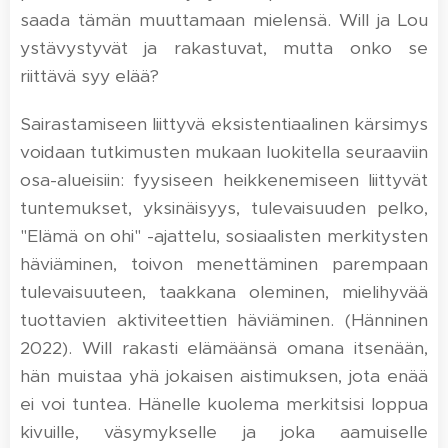
saada tämän muuttamaan mielensä. Will ja Lou
ystävystyvät ja rakastuvat, mutta onko se
riittävä syy elää?
Sairastamiseen liittyvä eksistentiaalinen kärsimys
voidaan tutkimusten mukaan luokitella seuraaviin
osa-alueisiin: fyysiseen heikkenemiseen liittyvät
tuntemukset, yksinäisyys, tulevaisuuden pelko,
"Elämä on ohi" -ajattelu, sosiaalisten merkitysten
häviäminen, toivon menettäminen parempaan
tulevaisuuteen, taakkana oleminen, mielihyvää
tuottavien aktiviteettien häviäminen. (Hänninen
2022). Will rakasti elämäänsä omana itsenään,
hän muistaa yhä jokaisen aistimuksen, jota enää
ei voi tuntea. Hänelle kuolema merkitsisi loppua
kivuille, väsymykselle ja joka aamuiselle