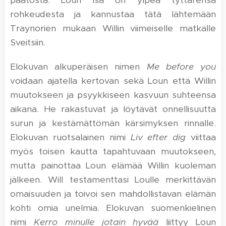
päätöstä. Loun isä on ylpeä tyttärensä
rohkeudesta ja kannustaa tätä lähtemään
Traynorien mukaan Willin viimeiselle matkalle
Sveitsiin.
Elokuvan alkuperäisen nimen
Me before you
voidaan ajatella kertovan sekä Loun että Willin
muutokseen ja psyykkiseen kasvuun suhteensa
aikana. He rakastuvat ja löytävät onnellisuutta
surun ja kestämättömän kärsimyksen rinnalle.
Elokuvan ruotsalainen nimi
Liv efter dig
viittaa
myös toisen kautta tapahtuvaan muutokseen,
mutta painottaa Loun elämää Willin kuoleman
jälkeen. Will testamenttasi Loulle merkittävän
omaisuuden ja toivoi sen mahdollistavan elämän
kohti omia unelmia. Elokuvan suomenkielinen
nimi
Kerro minulle jotain hyvää
liittyy Loun