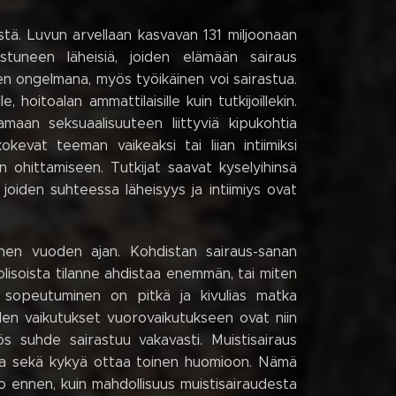
stä. Luvun arvellaan kasvavan 131 miljoonaan
tuneen läheisiä, joiden elämään sairaus
en ongelmana, myös työikäinen voi sairastua.
 hoitoalan ammattilaisille kuin tutkijoillekin.
aan seksuaalisuuteen liittyviä kipukohtia
kevat teeman vaikeaksi tai liian intiimiksi
 ohittamiseen. Tutkijat saavat kyselyihinsä
i joiden suhteessa läheisyys ja intiimiys ovat
enen vuoden ajan. Kohdistan sairaus-sanan
olisoista tilanne ahdistaa enemmän, tai miten
 sopeutuminen on pitkä ja kivulias matka
uden vaikutukset vuorovaikutukseen ovat niin
s suhde sairastuu vakavasti. Muistisairaus
teita sekä kykyä ottaa toinen huomioon. Nämä
 ennen, kuin mahdollisuus muistisairaudesta