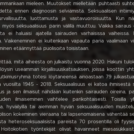
kummankaan mieleen. Muutokset mielletään puhtaasti suhte
detta ennen diagnoosin selviämistä. Seksuaalisen intiimi
rvallisuutta, luottamusta ja vastavuoroisuutta. Kun 
t, myös seksuaalisuus parin välillä muuttuu. Vaikka sairaus
ita ei haluaisi ajatella sairauden varhaisissa vaiheiss
. Vaikeneminen ei kuitenkaan vapauta paria vaalimaan vie
minen etäännyttää puolisoita toisistaan.
vittää, mitä aiheesta on julkaistu vuonna 2020. Hakuni tul
löysin useamman kirjallisuuskatsauksen, joissa koottiin 
utkimusryhmä totesi löytäneensä ainoastaan 79 julkaistua 
la vuosilta 1945 - 2018. Seksuaalisuus ei katoa ihmisestä
us ja sen ilmaisut nähdään kuitenkin sairauden oireina, p
uuden ilmaiseminen vaihtelee parikohtaisesti. Toisilla 
la, hyväilyillä tai aiemman hyvän seksuaalisuuden muistelu
olison kokeminen vieraana tai lapsenomaisena vähentää se
ista heteroseksuaalisista pareista 70 prosentilla oli fyysis
 Hoitokotien työntekijät olivat havainneet miesasukkais