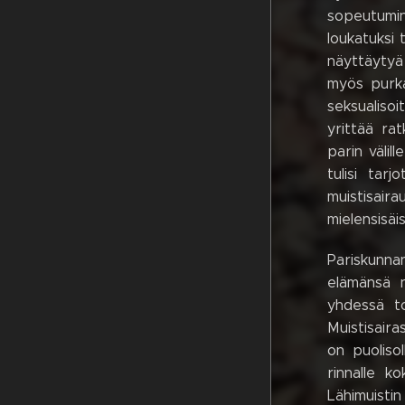
sopeutumin
loukatuksi 
näyttäytyä 
myös purka
seksualisoi
yrittää ra
parin välil
tulisi tar
muistisaira
mielensisäi
Pariskunna
elämänsä n
yhdessä to
Muistisaira
on puoliso
rinnalle k
Lähimuisti