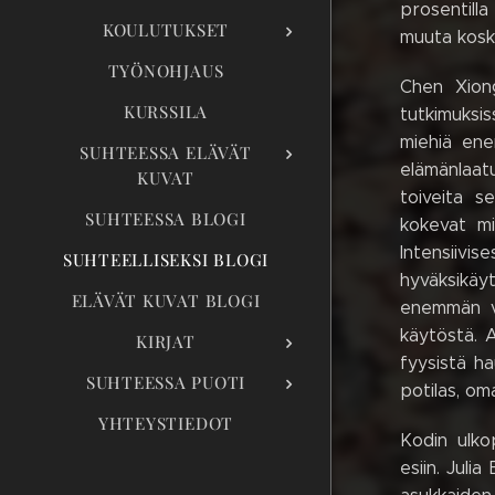
prosentilla
KOULUTUKSET
muuta koske
TYÖNOHJAUS
Chen Xiong
KURSSILA
tutkimuksi
miehiä ene
SUHTEESSA ELÄVÄT
elämänlaatu
KUVAT
toiveita s
SUHTEESSA BLOGI
kokevat mi
Intensiivi
SUHTEELLISEKSI BLOGI
hyväksikäy
ELÄVÄT KUVAT BLOGI
enemmän väk
käytöstä. 
KIRJAT
fyysistä ha
SUHTEESSA PUOTI
potilas, om
YHTEYSTIEDOT
Kodin ulko
esiin. Juli