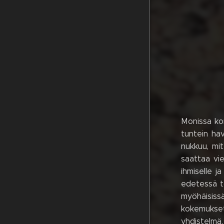
Monissa ko
tuntein ha
nukkuu, mi
saattaa vie
ihmiselle j
edetessä to
myöhäisissä
kokemukset
yhdistelmä,