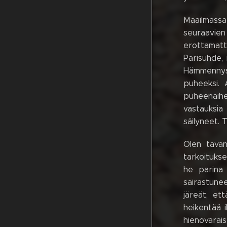
Maailmassa 
seuraavie
erottamatto
Parisuhde, 
Hämmennys,
puheeksi. 
puheenaihe
vastauksia 
säilyneet. 
Olen tavan
tarkoitukse
he parina 
sairastunee
järeät, et
heikentää i
hienovarai