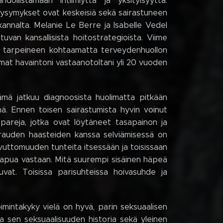
ollistamaan intiimiyttä ja yksityisyyttä.
kysymykset ovat keskeisiä sekä sairastuneen
 kannalta. Melanie Le Berre ja Isabelle Vedel
van kansallisista hoitostrategioista. Viime
dä tarpeineen kohtaamatta terveydenhuollon
omat havaintoni vastaanotoltani yli 20 vuoden
lämä jatkuu diagnoosista huolimatta pitkään
nä. Ennen toisen sairastumista hyvin voinut
pareja, jotka ovat löytäneet tasapainon ja
rauden haasteiden kanssa selviämisessä on
avuttomuuden tunteita itsessään ja toisissaan
aa apua vastaan. Mitä suurempi sisäinen häpeä
vat. Toisissa parisuhteissa hoivasuhde ja
imintakyky vielä on hyvä, parin seksuaalisen
ja sen seksuaalisuuden historia sekä yleinen