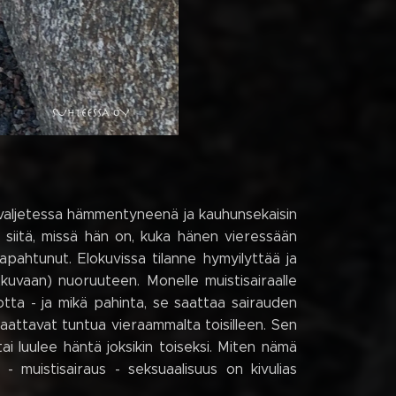
 valjetessa hämmentyneenä ja kauhunsekaisin
 siitä, missä hän on, kuka hänen vieressään
pahtunut. Elokuvissa tilanne hymyilyttää ja
tkuvaan) nuoruuteen. Monelle muistisairaalle
otta - ja mikä pahinta, se saattaa sairauden
aattavat tuntua vieraammalta toisilleen. Sen
ai luulee häntä joksikin toiseksi. Miten nämä
- muistisairaus - seksuaalisuus on kivulias