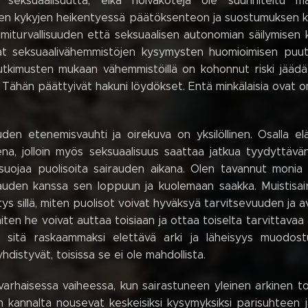
 seksuaalisuutta, eikä hoivakoteja ole suunniteltu mahd
sten kykyjen heikentyessä päätöksenteon ja suostumuksen 
iimiturvallisuuden että seksuaalisen autonomian säilymisen
at seksuaalivähemmistöjen kysymysten huomioimisen puuttu
tutkimusten mukaan vähemmistöillä on kohonnut riski jää
. Tähän päättyivät hakuni löydökset. Entä minkälaisia ovat 
auden etenemisvauhti ja oirekuva on yksilöllinen. Osalla e
sena, jolloin myös seksuaalisuus saattaa jatkua tyydyttävä
suojaa puolisoita sairauden aikana. Olen tavannut monia 
auden kanssa sen loppuun ja kuolemaan saakka. Muistisai
tys sillä, miten puolisot voivat hyväksyä tarvitsevuuden ja 
 miten he voivat auttaa toisiaan ja ottaa toiselta tarvittav
, sitä raskaammaksi elettävä arki ja läheisyys muodostu
hdistyvät, toisissa se ei ole mahdollista.
arhaisessa vaiheessa, kun sairastuneen yleinen arkinen to
n kannalta nousevat keskeisiksi kysymyksiksi parisuhteen 