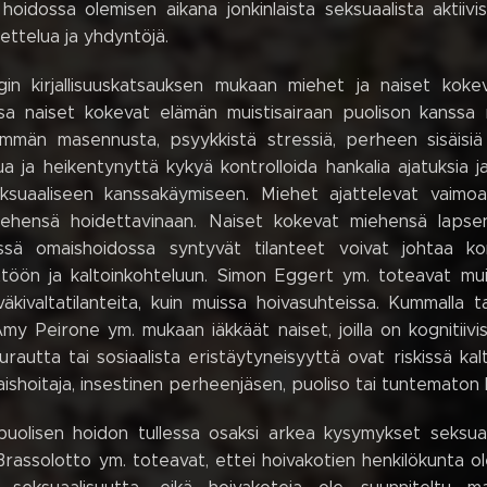
 hoidossa olemisen aikana jonkinlaista seksuaalista aktiivi
ttelua ja yhdyntöjä.
in kirjallisuuskatsauksen mukaan miehet ja naiset kokev
ssa naiset kokevat elämän muistisairaan puolison kanssa 
mmän masennusta, psyykkistä stressiä, perheen sisäisiä ri
a ja heikentynyttä kykyä kontrolloida hankalia ajatuksia j
eksuaaliseen kanssakäymiseen. Miehet ajattelevat vaim
ehensä hoidettavinaan. Naiset kokevat miehensä lapsenom
sessä omaishoidossa syntyvät tilanteet voivat johtaa kon
ttöön ja kaltoinkohteluun. Simon Eggert ym. toteavat muist
ivaltatilanteita, kuin muissa hoivasuhteissa. Kummalla ta
Amy Peirone ym. mukaan iäkkäät naiset, joilla on kognitiiv
urautta tai sosiaalista eristäytyneisyyttä ovat riskissä kalto
aishoitaja, insestinen perheenjäsen, puoliso tai tuntematon 
puolisen hoidon tullessa osaksi arkea kysymykset seksua
a Brassolotto ym. toteavat, ettei hoivakotien henkilökunta 