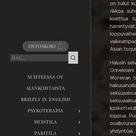
on tullut 
rikkoa suh
koettua tu
häiriintyvä
loppuvaihe
vaikeampaa
OSTOSKORI
Asian torju
Halusin sel
Onnekseni 
SUHTEESSA OY
Moreiran t
hakusanoil
AJANKOHTAISTA
seksuaalisu
BRIEFLY IN ENGLISH
seksuaalis
koskettelul
PSYKOTERAPIA
loppua. Pu
MUISTILA
osallistune
yhdyntöjä.
PARITILA