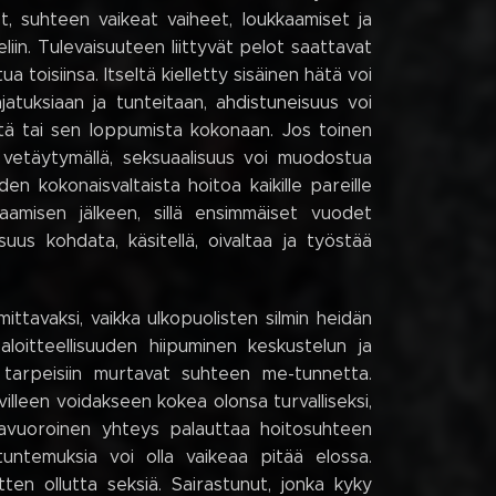
, suhteen vaikeat vaiheet, loukkaamiset ja
iin. Tulevaisuuteen liittyvät pelot saattavat
toisiinsa. Itseltä kielletty sisäinen hätä voi
atuksiaan ja tunteitaan, ahdistuneisuus voi
istä tai sen loppumista kokonaan. Jos toinen
u vetäytymällä, seksuaalisuus voi muodostua
den kokonaisvaltaista hoitoa kaikille pareille
saamisen jälkeen, sillä ensimmäiset vuodet
suus kohdata, käsitellä, oivaltaa ja työstää
tavaksi, vaikka ulkopuolisten silmin heidän
aloitteellisuuden hiipuminen keskustelun ja
 tarpeisiin murtavat suhteen me-tunnetta.
villeen voidakseen kokea olonsa turvalliseksi,
stavuoroinen yhteys palauttaa hoitosuhteen
tuntemuksia voi olla vaikeaa pitää elossa.
ten ollutta seksiä. Sairastunut, jonka kyky