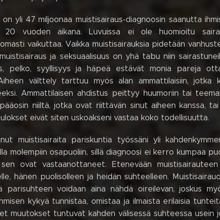
on yli 47 miljoonaa muistisairaus-diagnoosin saanutta ihmi
n 20 vuoden aikana. Luvuissa ei ole huomioitu sairas
masti vaikuttaa. Vaikka muistisairauksia pidetään vanhust
muistisairaus ja seksuaalisuus on yhä tabu niin sairastuneille,
 pelko, syyllisyys ja häpeä estävät monia pareja ottam
Aiheen välttely tarttuu myös alan ammattilaisiin, jotka ko
eksi. Ammattilaisen ahdistus peittyy huumoriin tai teeman
pääosin niiltä, jotka ovat riittävän sinut aiheen kanssa, ta
Tulokset eivät siten uskoakseni vastaa koko todellisuutta.
nut muistisairaita pariskuntia työssäni yli kahdenkymm
lla molempiin osapuoliin, sillä diagnoosi ei kerro kumpaa pu
sen ovat vastaanottaneet. Etenevään muistisairauteen
lle, hänen puolisolleen ja heidän suhteelleen. Muistisaira
tä parisuhteen voidaan aina nähdä oireilevan, joskus myö
hmisen kykyä tunnistaa, omistaa ja ilmaista erilaisia tun
set muutokset tuntuvat kahden välisessä suhteessa usein jo