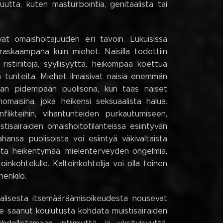
suutta, kuten masturbointia, genitaalista tai
at omaishoitajuuden eri tavoin. Lukuisissa
raskaampana kuin miehet. Naisilla todettiin
stiriitoja, syyllisyyttä, heikompaa koettua
a tunteita. Miehet ilmaisivat naisia enemmän
oaan pidempään puolisona, kun taas naiset
aisina, joka heikensi seksuaalista halua.
flikteihin, vihantunteiden purkautumiseen,
isairaiden omaishoitotilanteissa esiintyvän
hansa puolisoista voi esiintyä väkivaltaista
ista heikentymää, mielenterveyden ongelmia,
inkohtelulle. Kaltoinkohtelija voi olla toinen
henkilö.
alisesta itsemääräämisoikeudesta nousevat
ole saanut koulutusta kohdata muistisairaiden