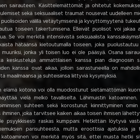
en sairauteen. Käsittelemättömät ja ohitetut kokemukset
tulemiset sekä seksuaaliset traumat nousevat uudelleen miel
puolisoiden välillä vetäytymisenä ja kyvyttömyytenä tukeutua 
utua toiseen takertumisena. Elleivät puolisot voi jakaa aj
tua. Se voi merkitä intensiivistä seksuaalista kanssakäym
tkaista hätäänsä kietoutumalla toiseen, joka puolustautu
le muuriksi, jonka yli toisen luo ei ole pääsyä. Osana sairau
jota keskusteluja ammattilaisen kanssa pian diagnoosin 
uden kanssa ovat aikaa, jolloin sairastuneella on mahdolli
stä maailmaansa ja suhteisiinsa liittyviä kysymyksiä.
n elämä kotona voi olla muodostunut sietämättömän kuormit
äyttää vielä melko tavalliselta. Lähimuistin katoaminen, 
imimisen suhteen sekä korostunut kiinnittyminen omiin
s ihminen, joka tarvitsee kaiken aikaa toisen ihmisen lähetty
lle psyykkisesti raskas kumppani. Hetkittäin löytyvä va
okemuksen parisuhteesta, mutta eroottisia ajatuksia ja 
n katoaminen voi merkitä myös sitä, ettei muista hetki sit