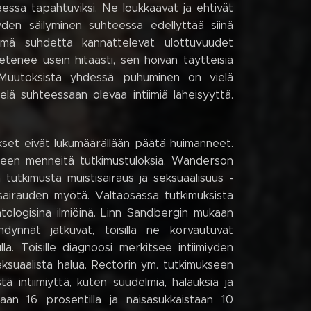
essa tapahtuviksi. Ne loukkaavat ja ehtivät
yden säilyminen suhteessa edellyttää siinä
nämä suhdetta kannattelevat ulottuvuudet
 etenee usein hitaasti, sen hoivan täytteisiä
a. Muutoksista yhdessä puhuminen on vielä
lä suhteessaan olevaa intiimiä läheisyyttä.
okset eivät lukumäärällään päätä huimanneet.
yhteen menneitä tutkimustuloksia. Wanderson
tutkimusta muistisairaus ja seksuaalisuus -
 sairauden myötä. Valtaosassa tutkimuksista
atologisina ilmiöinä. Linn Sandbergin mukaan
yhdynnät jatkuvat, toisilla ne korvautuvat
lla. Toisille diagnoosi merkitsee intiimiyden
ksuaalista halua. Rectorin ym. tutkimukseen
tä intiimiyttä, kuten suudelmia, halauksia ja
taan 16 prosentilla ja naisasukkaistaan 10