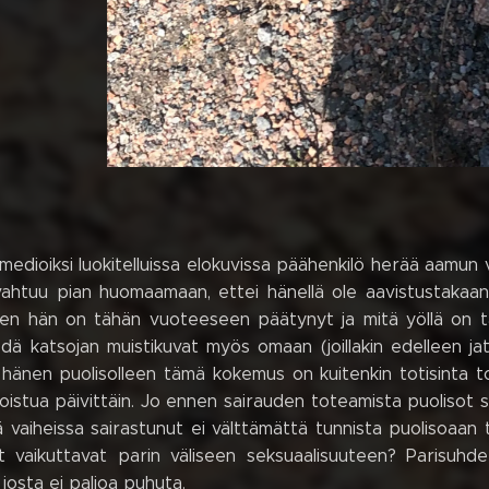
medioiksi luokitelluissa elokuvissa päähenkilö herää aamun
vahtuu pian huomaamaan, ettei hänellä ole aavistustakaan
ten hän on tähän vuoteeseen päätynyt ja mitä yöllä on ta
dä katsojan muistikuvat myös omaan (joillakin edelleen ja
a hänen puolisolleen tämä kokemus on kuitenkin totisinta t
istua päivittäin. Jo ennen sairauden toteamista puolisot s
 vaiheissa sairastunut ei välttämättä tunnista puolisoaan t
 vaikuttavat parin väliseen seksuaalisuuteen? Parisuhde 
 josta ei paljoa puhuta.