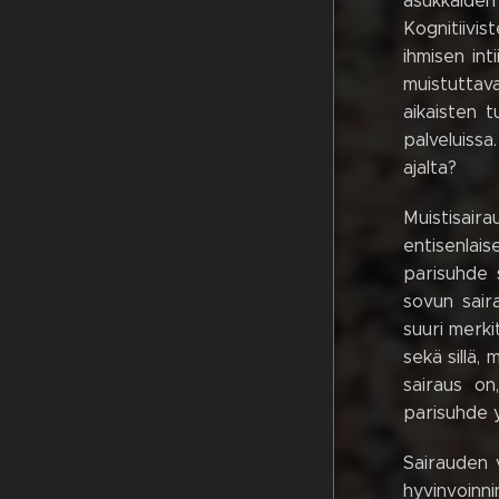
asukkaiden
Kognitiivi
ihmisen int
muistuttav
aikaisten 
palveluissa
ajalta?
Muistisair
entisenlai
parisuhde 
sovun sair
suuri merki
sekä sillä,
sairaus on
parisuhde y
Sairauden v
hyvinvoinni