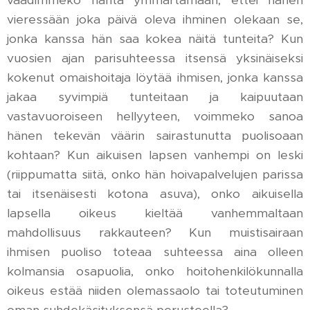
vaadimmeko häntä ymmärtämään, ettei hänen
vieressään joka päivä oleva ihminen olekaan se,
jonka kanssa hän saa kokea näitä tunteita? Kun
vuosien ajan parisuhteessa itsensä yksinäiseksi
kokenut omaishoitaja löytää ihmisen, jonka kanssa
jakaa syvimpiä tunteitaan ja kaipuutaan
vastavuoroiseen hellyyteen, voimmeko sanoa
hänen tekevän väärin sairastunutta puolisoaan
kohtaan? Kun aikuisen lapsen vanhempi on leski
(riippumatta siitä, onko hän hoivapalvelujen parissa
tai itsenäisesti kotona asuva), onko aikuisella
lapsella oikeus kieltää vanhemmaltaan
mahdollisuus rakkauteen? Kun muistisairaan
ihmisen puoliso toteaa suhteessa aina olleen
kolmansia osapuolia, onko hoitohenkilökunnalla
oikeus estää niiden olemassaolo tai toteutuminen