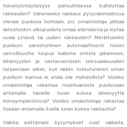
hoivatyöntäyteisyys parisuhteessa kuihduttaa
rakkauden? Väheneekö rakkaus pysyväishoidossa
olevaa puolisoa kohtaan, jos omaishoitaja jatkaa
laitoshoidon ulkopuolista omaa elämäänsä ja löytää
uusia ystäviä tai uuden rakkauden? Merkitseekö
puolison sairastuminen automaattisesti toisen
velvollisuutta luopua kaikista omista jakamisen,
läheisyyden ja vastavuoroisen seksuaalisuuden
tarpeistaan silloin, kun niiden toteutuminen oman
puolison kanssa ei enää ole mahdollista? Voisiko
omaishoitaja rakastaa muistisairasta puolisoaan
antamalla hänelle luvan kokea läheisyyttä
hoivaympäristössä? Voisiko omaishoitaja rakastaa
itseään antamalla itselle luvan kokea rakkautta?
Vaikka esittämäni kysymykset ovat vaikeita,