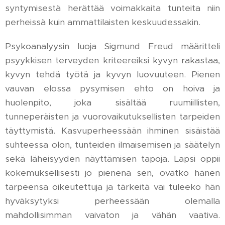
syntymisestä herättää voimakkaita tunteita niin
perheissä kuin ammattilaisten keskuudessakin.
Psykoanalyysin luoja Sigmund Freud määritteli
psyykkisen terveyden kriteereiksi kyvyn rakastaa,
kyvyn tehdä työtä ja kyvyn luovuuteen. Pienen
vauvan elossa pysymisen ehto on hoiva ja
huolenpito, joka sisältää ruumiillisten,
tunneperäisten ja vuorovaikutuksellisten tarpeiden
täyttymistä. Kasvuperheessään ihminen sisäistää
suhteessa olon, tunteiden ilmaisemisen ja säätelyn
sekä läheisyyden näyttämisen tapoja. Lapsi oppii
kokemuksellisesti jo pienenä sen, ovatko hänen
tarpeensa oikeutettuja ja tärkeitä vai tuleeko hän
hyväksytyksi perheessään olemalla
mahdollisimman vaivaton ja vähän vaativa.