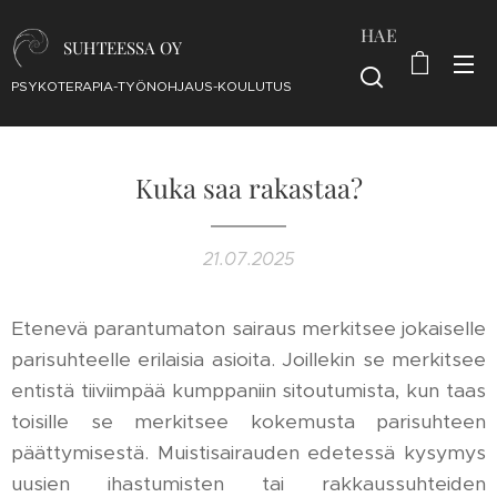
HAE
SUHTEESSA OY
PSYKOTERAPIA-TYÖNOHJAUS-KOULUTUS
Kuka saa rakastaa?
21.07.2025
Etenevä parantumaton sairaus merkitsee jokaiselle
parisuhteelle erilaisia asioita. Joillekin se merkitsee
entistä tiiviimpää kumppaniin sitoutumista, kun taas
toisille se merkitsee kokemusta parisuhteen
päättymisestä. Muistisairauden edetessä kysymys
uusien ihastumisten tai rakkaussuhteiden