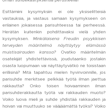
oman suhdekäsityksensä perusteella?
Esittämiini kysymyksiin ei ole yksiselitteisiä
vastauksia, ja vastaus samaan kysymykseen on
erilainen jokaisessa parisuhteessa tai perheessä.
Herätän kuitenkin pohdittavaksi vielä yhden
kysymyksen.
Minkälaisena Freudin psyykkisen
terveyden määritelmä näyttäytyy elämässä
muistisairauden kanssa?
Ovatko määritelmän
osatekijät yhdistettävissä, joudutaanko jostakin
osasta luopumaan vai näyttäytyvätkö ne toisistaan
erillisinä? Mitä tapahtuu mielen hyvinvoinnille, jos
parisuhde merkitsee pelkkää työtä ilman jaettua
rakkautta? Onko toisen hoivaaminen ilman
parisuhderakkautta työtä vai rakkauden muoto?
Voiko luova mieli ja suhde yhdistää rakkauden ja
hoivan vai muuttuuko se vääjäämättä työksi? Voiko