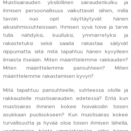
Muistisairauden yksilöllinen sairaudenkulku ja
ihmisen persoonallisuus vaikuttavat siihen, millä
tavoin nuo opit näyttäytyvät hänen
aikuisihmissuhteissaan. Ihmisen syvä toive ja tarve
tulla nähdyksi, kuulluksi, ymmärretyksi ja
rakastetuksi sekä saada rakastaa säilyvät
riippumatta siitä mitä tapahtuu hänen kyvylleen
ilmaista itseään. Miten määrittelemme rakkauden?
Miten määrittelemme parisuhteen? Miten
määrittelemme rakastamisen kyvyn?
Mitä tapahtuu parisuhteelle, suhteessa ololle ja
rakkaudelle muistisairauden edetessä? Entä kun
muistisairas ihminen kokee hoivakodin toisen
asukkaan puolisokseen? Kun muistisairas kokee
turvallisuutta ja hyvää oloa toisen ihmisen lähellä,