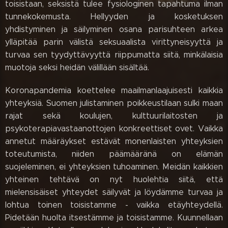
toisistaan, seksistä tulee fysiologinen tapahtuma ilman
tunnekokemusta. Hellyyden ja kosketuksen
yhdistyminen ja säilyminen osana parisuhteen arkea
ylläpitää parin välistä seksuaalista virittyneisyyttä ja
turvaa sen tyydyttävyyttä riippumatta siitä, minkälaisia
muotoja seksi heidän välillään sisältää.
Koronapandemia koettelee maailmanlaajuisesti kaikkia
yhteyksiä. Suomen julistaminen poikkeustilaan sulki maan
rajat sekä koulujen, kulttuurilaitosten ja
psykoterapiavastaanottojen konkreettiset ovet. Vaikka
annetut määräykset estävät monenlaisten yhteyksien
toteutumista, niiden päämääränä on elämän
suojeleminen, ei yhteyksien tuhoaminen. Meidän kaikkien
yhteinen tehtävä on nyt huolehtia siitä, että
mielensisäiset yhteydet säilyvät ja löydämme turvaa ja
lohtua toinen toisistamme - vaikka etäyhteydellä.
Pidetään huolta itsestämme ja toisistamme. Kuunnellaan