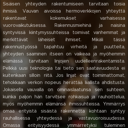
Sisäisen yhteyden rakentumiseen tarvitaan toisia
ihmisiä. Vauvan aivoissa hermoverkkojen yhteyttä
rakentavat kokemukset varhaisessa
vuorovaikutuksessa. Rakennusmiehinä ja naisina
syntyvissä kiintymyssuhteissa toimivat vanhemmat ja
merkittävät läheiset ihmiset. Mikäli tässä
rakennustyössä tapahtuu virheitä ja puutteita,
yhteyden saaminen itseen on vaikeaa ja myöhemmin
elämässä tarvitaan linjojen uudelleenrakentamista.
Pelkkä uusi teknologia tai tieto sen saatavuudesta ei
kuitenkaan silloin riitä. Jos linjat ovat toimimattomat,
tehokkaan verkon nopeus herättää liiallista ahdistusta.
Jokaisella vauvalla on ominaislaatunsa sen suhteen,
kuinka paljon hän tarvitsee rohkaisua ja rauhoittelua,
myös myöhemmin elämänsä ihmissuhteissa. Ymmärrys
omaa erityistä sisäistä rakennetta kohtaan syntyy
rauhallisessa yhteydessä ja vastavuoroisuudessa.
Omassa erityisyydessä ymmärretyksi tuleminen