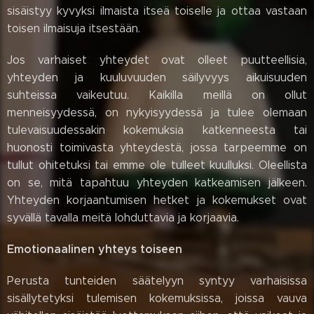
sisäistyy kyvyksi ilmaista itseä toiselle ja ottaa vastaan
toisen ilmaisuja itsestään.
Jos varhaiset yhteydet ovat olleet puutteellisia,
yhteyden ja kuuluvuuden säilyvyys aikuisuuden
suhteissa vaikeutuu. Kaikilla meillä on ollut
menneisyydessä, on nykyisyydessä ja tulee olemaan
tulevaisuudessakin kokemuksia katkenneesta tai
huonosti toimivasta yhteydestä, jossa tarpeemme on
tullut ohitetuksi tai emme ole tulleet kuulluksi. Oleellista
on se, mitä tapahtuu yhteyden katkeamisen jälkeen.
Yhteyden korjaantumisen hetket ja kokemukset ovat
syvällä tavalla meitä lohduttavia ja korjaavia.
Emotionaalinen yhteys toiseen
Perusta tunteiden säätelyyn syntyy varhaisissa
sisällytetyksi tulemisen kokemuksissa, joissa vauva