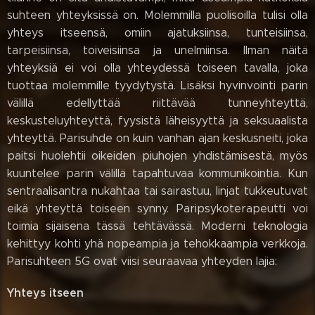
suhteen yhteyksissä on. Molemmilla puolisoilla tulisi olla
yhteys itseensä, omiin ajatuksiinsa, tunteisiinsa,
tarpeisiinsa, toiveisiinsa ja unelmiinsa. Ilman näitä
yhteyksiä ei voi olla yhteydessä toiseen tavalla, joka
tuottaa molemmille tyydytystä. Lisäksi hyvinvointi parin
välillä edellyttää riittävää tunneyhteyttä,
keskusteluyhteyttä, fyysistä läheisyyttä ja seksuaalista
yhteyttä. Parisuhde on kuin vanhan ajan keskusneiti, joka
paitsi huolehtii oikeiden piuhojen yhdistämisestä, myös
kuuntelee parin välillä tapahtuvaa kommunikointia. Kun
sentraalisantra nukahtaa tai sairastuu, linjat tukkeutuvat
eikä yhteyttä toiseen synny. Paripsykoterapeutti voi
toimia sijaisena tässä tehtävässä. Moderni teknologia
kehittyy kohti yhä nopeampia ja tehokkaampia verkkoja.
Parisuhteen 5G ovat viisi seuraavaa yhteyden lajia:
Yhteys itseen