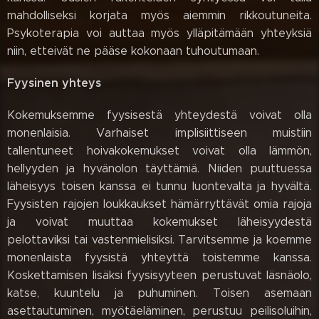
mahdolliseksi korjata myös aiemmin rikkoutuneita.
Psykoterapia voi auttaa myös ylläpitämään yhteyksiä
niin, etteivät ne pääse kokonaan tuhoutumaan.
Fyysinen yhteys
Kokemuksemme fyysisestä yhteydestä voivat olla
monenlaisia. Varhaiset implisiittiseen muistiin
tallentuneet hoivakokemukset voivat olla lämmön,
hellyyden ja hyvänolon täyttämiä. Niiden puuttuessa
läheisyys toisen kanssa ei tunnu luontevalta ja hyvältä.
Fyysisten rajojen loukkaukset hämärryttävät omia rajoja
ja voivat muuttaa kokemukset läheisyydestä
pelottaviksi tai vastenmielisiksi. Tarvitsemme ja koemme
monenlaista fyysistä yhteyttä toistemme kanssa.
Koskettamisen lisäksi fyysisyyteen perustuvat läsnäolo,
katse, kuuntelu ja puhuminen. Toisen asemaan
asettautuminen, myötäeläminen, perustuu peilisoluihin,