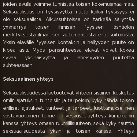
joiden avulla voimme tunnistaa toisen kokemusmaailmaa.
Seksuaalisuus on fyysisyyttä mutta kaikki fyysisyys ei
ole seksuaalista. Aikuissuhteissa on tärkeää säilyttää
ymmärrys toisen ihmisen fyysisen läsnäolon
merkityksestä ilman sen automaattista erotisoitumista.
Yksin elävälle fyysisen kontaktin ja hellyyden puute on
kipeä asia. Myös parisuhteessa elävät voivat kokea
syvää yksinäisyyttä ja läheisyyden puutetta
suhteessaan.
Seksuaalinen yhteys
Seksuaalisuudessa kietoutuvat yhteen sisäinen kosketus
omiin ajatuksiin, tunteisiin ja tarpeisiin, kyky nähdä toisen
erilliset ajatukset, tunteet ja tarpeet, luottamuksellinen
vastavuoroinen tunne- ja keskusteluyhteys kumppanin
kanssa, yhteys omaan ruumiillisuuteen, sekä kyky nauttia
seksuaalisuudesta yksin ja toisen kanssa. Yhteys