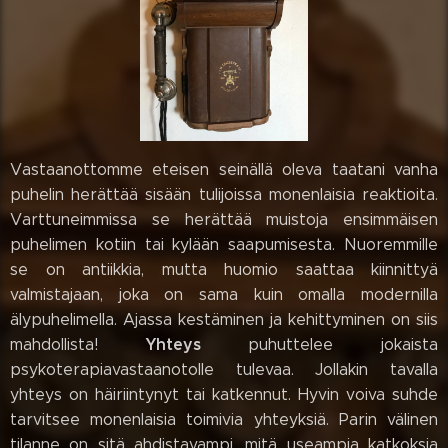
Vastaanottomme eteisen seinällä oleva taatani vanha
puhelin herättää sisään tulijoissa monenlaisia reaktioita.
Varttuneimmissa se herättää muistoja ensimmäisen
puhelimen kotiin tai kylään saapumisesta. Nuoremmille
se on antiikkia, mutta huomio saattaa kiinnittyä
valmistajaan, joka on sama kuin omalla modernilla
älypuhelimella. Ajassa kestäminen ja kehittyminen on siis
Yhteys
mahdollista!
puhuttelee jokaista
psykoterapiavastaanotolle tulevaa. Jollakin tavalla
yhteys on häiriintynyt tai katkennut. Hyvin voiva suhde
tarvitsee monenlaisia toimivia yhteyksiä. Parin välinen
tilanne on sitä ahdistavampi, mitä useampia katkoksia