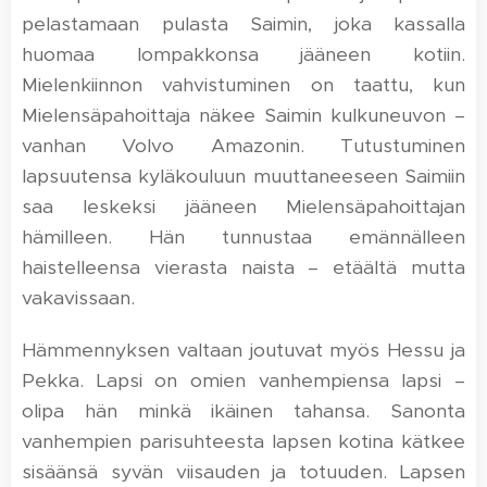
pelastamaan pulasta Saimin, joka kassalla
huomaa lompakkonsa jääneen kotiin.
Mielenkiinnon vahvistuminen on taattu, kun
Mielensäpahoittaja näkee Saimin kulkuneuvon –
vanhan Volvo Amazonin. Tutustuminen
lapsuutensa kyläkouluun muuttaneeseen Saimiin
saa leskeksi jääneen Mielensäpahoittajan
hämilleen. Hän tunnustaa emännälleen
haistelleensa vierasta naista – etäältä mutta
vakavissaan.
Hämmennyksen valtaan joutuvat myös Hessu ja
Pekka. Lapsi on omien vanhempiensa lapsi –
olipa hän minkä ikäinen tahansa. Sanonta
vanhempien parisuhteesta lapsen kotina kätkee
sisäänsä syvän viisauden ja totuuden. Lapsen