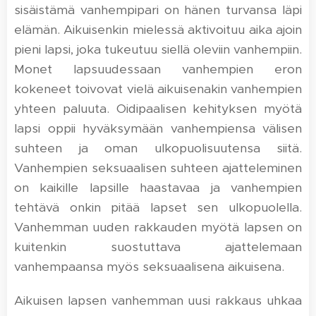
sisäistämä vanhempipari on hänen turvansa läpi
elämän. Aikuisenkin mielessä aktivoituu aika ajoin
pieni lapsi, joka tukeutuu siellä oleviin vanhempiin.
Monet lapsuudessaan vanhempien eron
kokeneet toivovat vielä aikuisenakin vanhempien
yhteen paluuta. Oidipaalisen kehityksen myötä
lapsi oppii hyväksymään vanhempiensa välisen
suhteen ja oman ulkopuolisuutensa siitä.
Vanhempien seksuaalisen suhteen ajatteleminen
on kaikille lapsille haastavaa ja vanhempien
tehtävä onkin pitää lapset sen ulkopuolella.
Vanhemman uuden rakkauden myötä lapsen on
kuitenkin suostuttava ajattelemaan
vanhempaansa myös seksuaalisena aikuisena.
Aikuisen lapsen vanhemman uusi rakkaus uhkaa