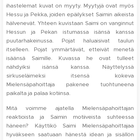
ihastelemat kuvat on myyty. Myytyjä ovat myös
Hessu ja Pekka, joiden epäilykset Saimin aikeista
hälvenevät. Yhteen kuvistaan Saimi on vanginnut
Hessun ja Pekan istumassa isänsä kanssa
puutarhakeinussa. Pojat haluaisivat taulun
itselleen. Pojat ymmärtävät, etteivät menetä
isäänsä Saimille. Kuvassa he ovat tulleet
nähdyiksi isänsä kanssa. Näyttelyssä
sirkuseläimeksi itsensä kokeva
Mielensäpahoittaja pakenee tuohtuneena
paikalta ja palaa kotiinsa.
Mitä voimme ajatella Mielensäpahoittajan
reaktioista ja Saimin motiiveista suhteessa
häneen? Käyttikö Saimi Mielensäpahoittajaa
hyväkseen saatuaan hänestä idean ja sisällön