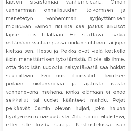
lapsen sisäistämää vanhempiparia. Oman
vanhemman onnellisuuden toivomisen ja
menetetyn vanhemman syrjäyttämisen
mielikuvan välinen ristiriita saa joskus aikuiset
lapset pois tolaltaan. He saattavat pyrkiä
estämään vanhempansa uuden suhteen tai jopa
kieltää sen. Hessu ja Pekka ovat vielä keskellä
äidin menettämisen työstämistä. Ei ole siis ihme,
että tieto isän uudesta naisystävästä saa heidät
suunniltaan. Isän uusi ihmissuhde häiritsee
poikien mielenrauhaa ja ajatusta isästä
vanhenevana miehenä, jonka elämään ei enää
seikkailut tai uudet käänteet mahdu. Pojat
pelkäävät Saimin olevan huijari, joka haluaa
hyötyä isän omaisuudesta. Aihe on niin ahdistava,
ettei sille löydy sanoja. Keskustelussa isän