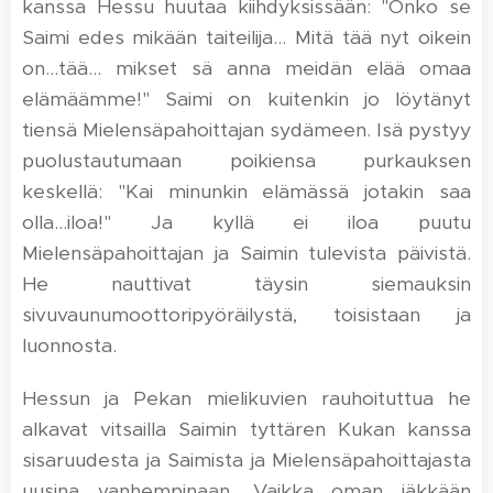
kanssa Hessu huutaa kiihdyksissään: "Onko se
Saimi edes mikään taiteilija… Mitä tää nyt oikein
on…tää… mikset sä anna meidän elää omaa
elämäämme!" Saimi on kuitenkin jo löytänyt
tiensä Mielensäpahoittajan sydämeen. Isä pystyy
puolustautumaan poikiensa purkauksen
keskellä: "Kai minunkin elämässä jotakin saa
olla…iloa!" Ja kyllä ei iloa puutu
Mielensäpahoittajan ja Saimin tulevista päivistä.
He nauttivat täysin siemauksin
sivuvaunumoottoripyöräilystä, toisistaan ja
luonnosta.
Hessun ja Pekan mielikuvien rauhoituttua he
alkavat vitsailla Saimin tyttären Kukan kanssa
sisaruudesta ja Saimista ja Mielensäpahoittajasta
uusina vanhempinaan. Vaikka oman iäkkään