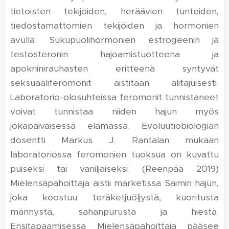
tietoisten tekijöiden, heräävien tunteiden,
tiedostamattomien tekijöiden ja hormonien
avulla. Sukupuolihormonien estrogeenin ja
testosteronin hajoamistuotteena ja
apokriinirauhasten eritteenä syntyvät
seksuaaliferomonit aistitaan alitajuisesti.
Laboratorio-olosuhteissa feromonit tunnistaneet
voivat tunnistaa niiden hajun myös
jokapäiväisessä elämässä. Evoluutiobiologian
dosentti Markus J. Rantalan mukaan
laboratoriossa feromonien tuoksua on kuvattu
puiseksi tai vaniljaiseksi. (Reenpää 2019)
Mielensäpahoittaja aistii marketissa Saimin hajun,
joka koostuu teräketjuöljystä, kuoritusta
männystä, sahanpurusta ja hiestä.
Ensitapaamisessa Mielensäpahoittaja pääsee