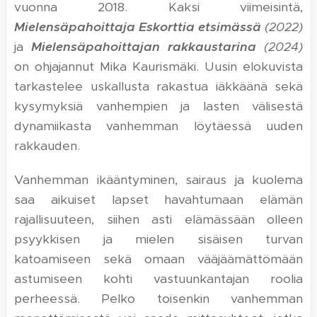
vuonna 2018. Kaksi viimeisintä,
Mielensäpahoittaja Eskorttia etsimässä
(2022)
ja
Mielensäpahoittajan rakkaustarina
(2024)
on ohjajannut Mika Kaurismäki. Uusin elokuvista
tarkastelee uskallusta rakastua iäkkäänä sekä
kysymyksiä vanhempien ja lasten välisestä
dynamiikasta vanhemman löytäessä uuden
rakkauden.
Vanhemman ikääntyminen, sairaus ja kuolema
saa aikuiset lapset havahtumaan elämän
rajallisuuteen, siihen asti elämässään olleen
psyykkisen ja mielen sisäisen turvan
katoamiseen sekä omaan vääjäämättömään
astumiseen kohti vastuunkantajan roolia
perheessä. Pelko toisenkin vanhemman