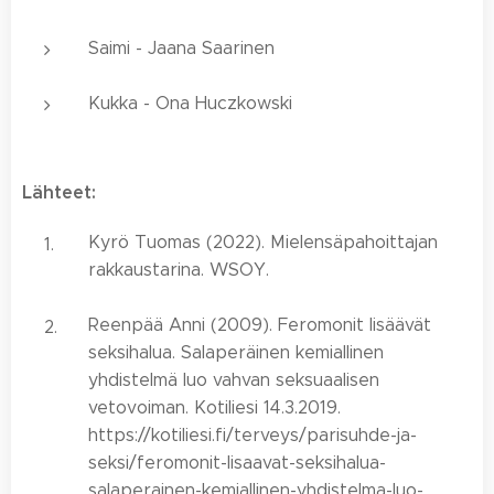
Saimi - Jaana Saarinen
Kukka - Ona Huczkowski
Lähteet:
Kyrö Tuomas (2022). Mielensäpahoittajan
rakkaustarina. WSOY.
Reenpää Anni (2009). Feromonit lisäävät
seksihalua. Salaperäinen kemiallinen
yhdistelmä luo vahvan seksuaalisen
vetovoiman. Kotiliesi 14.3.2019.
https://kotiliesi.fi/terveys/parisuhde-ja-
seksi/feromonit-lisaavat-seksihalua-
salaperainen-kemiallinen-yhdistelma-luo-