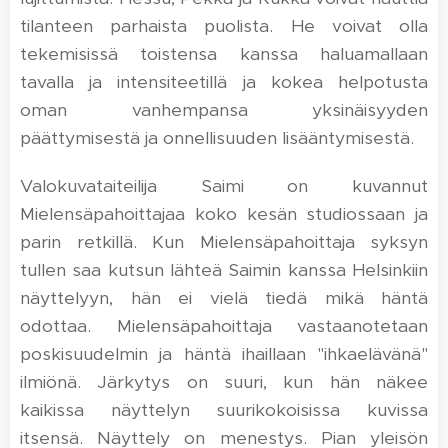
tilanteen parhaista puolista. He voivat olla
tekemisissä toistensa kanssa haluamallaan
tavalla ja intensiteetillä ja kokea helpotusta
oman vanhempansa yksinäisyyden
päättymisestä ja onnellisuuden lisääntymisestä.
Valokuvataiteilija Saimi on kuvannut
Mielensäpahoittajaa koko kesän studiossaan ja
parin retkillä. Kun Mielensäpahoittaja syksyn
tullen saa kutsun lähteä Saimin kanssa Helsinkiin
näyttelyyn, hän ei vielä tiedä mikä häntä
odottaa. Mielensäpahoittaja vastaanotetaan
poskisuudelmin ja häntä ihaillaan "ihkaelävänä"
ilmiönä. Järkytys on suuri, kun hän näkee
kaikissa näyttelyn suurikokoisissa kuvissa
itsensä. Näyttely on menestys. Pian yleisön