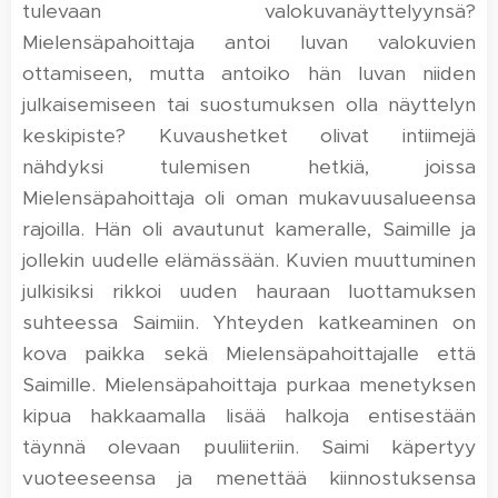
tulevaan valokuvanäyttelyynsä?
Mielensäpahoittaja antoi luvan valokuvien
ottamiseen, mutta antoiko hän luvan niiden
julkaisemiseen tai suostumuksen olla näyttelyn
keskipiste? Kuvaushetket olivat intiimejä
nähdyksi tulemisen hetkiä, joissa
Mielensäpahoittaja oli oman mukavuusalueensa
rajoilla. Hän oli avautunut kameralle, Saimille ja
jollekin uudelle elämässään. Kuvien muuttuminen
julkisiksi rikkoi uuden hauraan luottamuksen
suhteessa Saimiin. Yhteyden katkeaminen on
kova paikka sekä Mielensäpahoittajalle että
Saimille. Mielensäpahoittaja purkaa menetyksen
kipua hakkaamalla lisää halkoja entisestään
täynnä olevaan puuliiteriin. Saimi käpertyy
vuoteeseensa ja menettää kiinnostuksensa