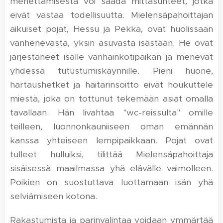
menettämisestä voi saada mittasuhteet, jotka
eivät vastaa todellisuutta. Mielensäpahoittajan
aikuiset pojat, Hessu ja Pekka, ovat huolissaan
vanhenevasta, yksin asuvasta isästään. He ovat
järjestäneet isälle vanhainkotipaikan ja menevät
yhdessä tutustumiskäynnille. Pieni huone,
hartaushetket ja haitarinsoitto eivät houkuttele
miestä, joka on tottunut tekemään asiat omalla
tavallaan. Hän livahtaa "wc-reissulta" omille
teilleen, luonnonkauniiseen oman emännän
kanssa yhteiseen lempipaikkaan. Pojat ovat
tulleet hulluiksi, tilittää Mielensäpahoittaja
sisäisessä maailmassa yhä elävälle vaimolleen.
Poikien on suostuttava luottamaan isän yhä
selviämiseen kotona.
Rakastumista ja parinvalintaa voidaan ymmärtää