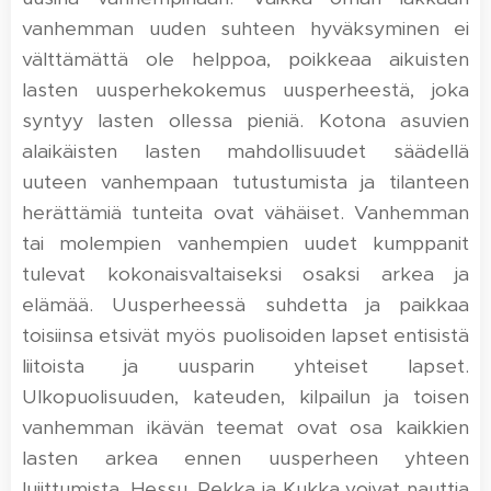
vanhemman uuden suhteen hyväksyminen ei
välttämättä ole helppoa, poikkeaa aikuisten
lasten uusperhekokemus uusperheestä, joka
syntyy lasten ollessa pieniä. Kotona asuvien
alaikäisten lasten mahdollisuudet säädellä
uuteen vanhempaan tutustumista ja tilanteen
herättämiä tunteita ovat vähäiset. Vanhemman
tai molempien vanhempien uudet kumppanit
tulevat kokonaisvaltaiseksi osaksi arkea ja
elämää. Uusperheessä suhdetta ja paikkaa
toisiinsa etsivät myös puolisoiden lapset entisistä
liitoista ja uusparin yhteiset lapset.
Ulkopuolisuuden, kateuden, kilpailun ja toisen
vanhemman ikävän teemat ovat osa kaikkien
lasten arkea ennen uusperheen yhteen
lujittumista. Hessu, Pekka ja Kukka voivat nauttia