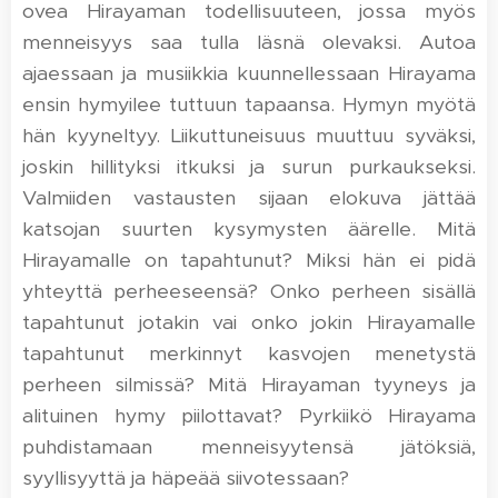
ovea Hirayaman todellisuuteen, jossa myös
menneisyys saa tulla läsnä olevaksi. Autoa
ajaessaan ja musiikkia kuunnellessaan Hirayama
ensin hymyilee tuttuun tapaansa. Hymyn myötä
hän kyyneltyy. Liikuttuneisuus muuttuu syväksi,
joskin hillityksi itkuksi ja surun purkaukseksi.
Valmiiden vastausten sijaan elokuva jättää
katsojan suurten kysymysten äärelle. Mitä
Hirayamalle on tapahtunut? Miksi hän ei pidä
yhteyttä perheeseensä? Onko perheen sisällä
tapahtunut jotakin vai onko jokin Hirayamalle
tapahtunut merkinnyt kasvojen menetystä
perheen silmissä? Mitä Hirayaman tyyneys ja
alituinen hymy piilottavat? Pyrkiikö Hirayama
puhdistamaan menneisyytensä jätöksiä,
syyllisyyttä ja häpeää siivotessaan?