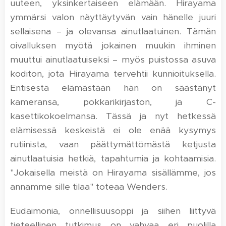
uuteen, yksinkertaiseen elämään. Hirayama
ymmärsi valon näyttäytyvän vain hänelle juuri
sellaisena – ja olevansa ainutlaatuinen. Tämän
oivalluksen myötä jokainen muukin ihminen
muuttui ainutlaatuiseksi – myös puistossa asuva
koditon, jota Hirayama tervehtii kunnioituksella.
Entisestä elämästään hän on säästänyt
kameransa, pokkarikirjaston, ja C-
kasettikokoelmansa. Tässä ja nyt hetkessä
elämisessä keskeistä ei ole enää kysymys
rutiinista, vaan päättymättömästä ketjusta
ainutlaatuisia hetkiä, tapahtumia ja kohtaamisia.
"Jokaisella meistä on Hirayama sisällämme, jos
annamme sille tilaa" toteaa Wenders.
Eudaimonia, onnellisuusoppi ja siihen liittyvä
tieteellinen tutkimus on vahvaa eri puolilla