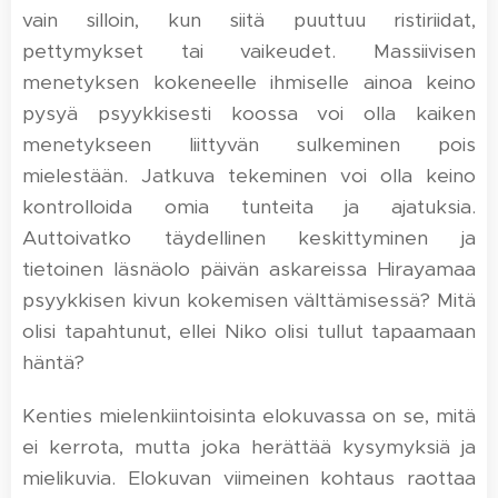
vain silloin, kun siitä puuttuu ristiriidat,
pettymykset tai vaikeudet. Massiivisen
menetyksen kokeneelle ihmiselle ainoa keino
pysyä psyykkisesti koossa voi olla kaiken
menetykseen liittyvän sulkeminen pois
mielestään. Jatkuva tekeminen voi olla keino
kontrolloida omia tunteita ja ajatuksia.
Auttoivatko täydellinen keskittyminen ja
tietoinen läsnäolo päivän askareissa Hirayamaa
psyykkisen kivun kokemisen välttämisessä? Mitä
olisi tapahtunut, ellei Niko olisi tullut tapaamaan
häntä?
Kenties mielenkiintoisinta elokuvassa on se, mitä
ei kerrota, mutta joka herättää kysymyksiä ja
mielikuvia. Elokuvan viimeinen kohtaus raottaa