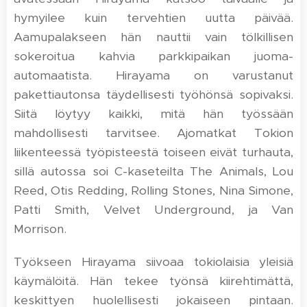
hymyilee kuin tervehtien uutta päivää.
Aamupalakseen hän nauttii vain tölkillisen
sokeroitua kahvia parkkipaikan juoma-
automaatista. Hirayama on varustanut
pakettiautonsa täydellisesti työhönsä sopivaksi.
Siitä löytyy kaikki, mitä hän työssään
mahdollisesti tarvitsee. Ajomatkat Tokion
liikenteessä työpisteestä toiseen eivät turhauta,
sillä autossa soi C-kaseteilta The Animals, Lou
Reed, Otis Redding, Rolling Stones, Nina Simone,
Patti Smith, Velvet Underground, ja Van
Morrison.
Työkseen Hirayama siivoaa tokiolaisia yleisiä
käymälöitä. Hän tekee työnsä kiirehtimättä,
keskittyen huolellisesti jokaiseen pintaan.