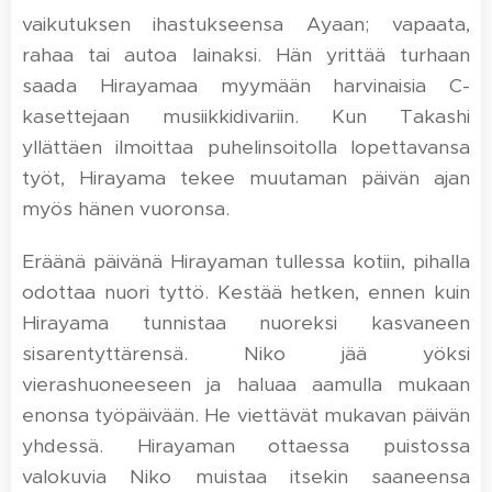
vaikutuksen ihastukseensa Ayaan; vapaata,
rahaa tai autoa lainaksi. Hän yrittää turhaan
saada Hirayamaa myymään harvinaisia C-
kasettejaan musiikkidivariin. Kun Takashi
yllättäen ilmoittaa puhelinsoitolla lopettavansa
työt, Hirayama tekee muutaman päivän ajan
myös hänen vuoronsa.
Eräänä päivänä Hirayaman tullessa kotiin, pihalla
odottaa nuori tyttö. Kestää hetken, ennen kuin
Hirayama tunnistaa nuoreksi kasvaneen
sisarentyttärensä. Niko jää yöksi
vierashuoneeseen ja haluaa aamulla mukaan
enonsa työpäivään. He viettävät mukavan päivän
yhdessä. Hirayaman ottaessa puistossa
valokuvia Niko muistaa itsekin saaneensa