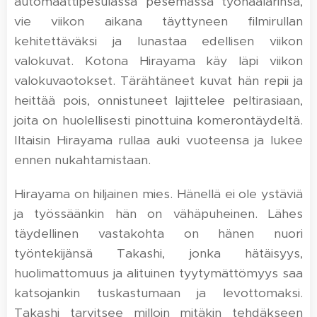
automaattipesulassa pesemässä työhaalarinsa,
vie viikon aikana täyttyneen filmirullan
kehitettäväksi ja lunastaa edellisen viikon
valokuvat. Kotona Hirayama käy läpi viikon
valokuvaotokset. Tärähtäneet kuvat hän repii ja
heittää pois, onnistuneet lajittelee peltirasiaan,
joita on huolellisesti pinottuina komerontäydeltä.
Iltaisin Hirayama rullaa auki vuoteensa ja lukee
ennen nukahtamistaan.
Hirayama on hiljainen mies. Hänellä ei ole ystäviä
ja työssäänkin hän on vähäpuheinen. Lähes
täydellinen vastakohta on hänen nuori
työntekijänsä Takashi, jonka hätäisyys,
huolimattomuus ja alituinen tyytymättömyys saa
katsojankin tuskastumaan ja levottomaksi.
Takashi tarvitsee milloin mitäkin tehdäkseen