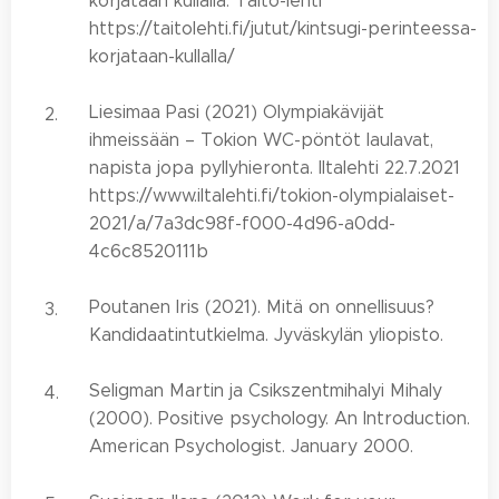
korjataan kullalla. Taito-lehti
https://taitolehti.fi/jutut/kintsugi-perinteessa-
korjataan-kullalla/
Liesimaa Pasi (2021) Olympiakävijät
ihmeissään – Tokion WC-pöntöt laulavat,
napista jopa pyllyhieronta. Iltalehti 22.7.2021
https://www.iltalehti.fi/tokion-olympialaiset-
2021/a/7a3dc98f-f000-4d96-a0dd-
4c6c8520111b
Poutanen Iris (2021). Mitä on onnellisuus?
Kandidaatintutkielma. Jyväskylän yliopisto.
Seligman Martin ja Csikszentmihalyi Mihaly
(2000). Positive psychology. An Introduction.
American Psychologist. January 2000.