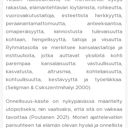
rakastaa, elämäntehtävän löytämistä, rohkeutta,
vuorovaikutustaitoja, esteettistä herkkyyttä,
peräänantamattomuutta, anteeksiantoa,
omaperäisyyttä, kiinnostusta tulevaisuutta
kohtaan, hengellisyyttä, taitoja ja viisautta.
Ryhmätasolla se merkitsee kansalaistaitoja ja
instituutioita, jotka auttavat yksilöitä kohti
parempaa kansalaisuutta; vastuullisuutta,
kasvatusta, altruismia, kohteliaisuutta,
kohtuullisuutta, kestävyyttä ja työetiikkaa.
(Seligman & Csikszentmihalyi 2000).
Onnellisuus-käsite on nykypäivässä määritelty
utopistiseksi, niin vaativaksi, että sitä on vaikeaa
tavoittaa (Poutanen 2021). Monet ajattelevatkin
parisuhteen tai elämän olevan hyvää ja onnellista