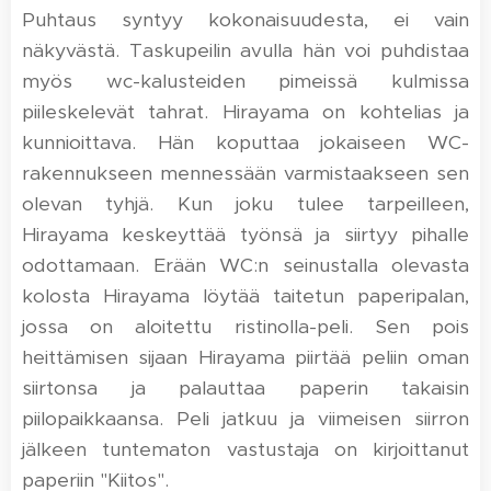
Puhtaus syntyy kokonaisuudesta, ei vain
näkyvästä. Taskupeilin avulla hän voi puhdistaa
myös wc-kalusteiden pimeissä kulmissa
piileskelevät tahrat. Hirayama on kohtelias ja
kunnioittava. Hän koputtaa jokaiseen WC-
rakennukseen mennessään varmistaakseen sen
olevan tyhjä. Kun joku tulee tarpeilleen,
Hirayama keskeyttää työnsä ja siirtyy pihalle
odottamaan. Erään WC:n seinustalla olevasta
kolosta Hirayama löytää taitetun paperipalan,
jossa on aloitettu ristinolla-peli. Sen pois
heittämisen sijaan Hirayama piirtää peliin oman
siirtonsa ja palauttaa paperin takaisin
piilopaikkaansa. Peli jatkuu ja viimeisen siirron
jälkeen tuntematon vastustaja on kirjoittanut
paperiin "Kiitos".