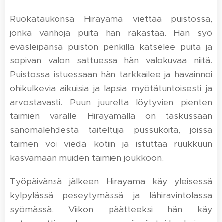
Ruokataukonsa Hirayama viettää puistossa,
jonka vanhoja puita hän rakastaa. Hän syö
eväsleipänsä puiston penkillä katselee puita ja
sopivan valon sattuessa hän valokuvaa niitä.
Puistossa istuessaan hän tarkkailee ja havainnoi
ohikulkevia aikuisia ja lapsia myötätuntoisesti ja
arvostavasti. Puun juurelta löytyvien pienten
taimien varalle Hirayamalla on taskussaan
sanomalehdestä taiteltuja pussukoita, joissa
taimen voi viedä kotiin ja istuttaa ruukkuun
kasvamaan muiden taimien joukkoon.
Työpäivänsä jälkeen Hirayama käy yleisessä
kylpylässä peseytymässä ja lähiravintolassa
syömässä. Viikon päätteeksi hän käy