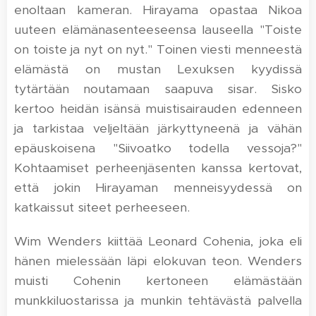
enoltaan kameran. Hirayama opastaa Nikoa
uuteen elämänasenteeseensa lauseella "Toiste
on toiste ja nyt on nyt." Toinen viesti menneestä
elämästä on mustan Lexuksen kyydissä
tytärtään noutamaan saapuva sisar. Sisko
kertoo heidän isänsä muistisairauden edenneen
ja tarkistaa veljeltään järkyttyneenä ja vähän
epäuskoisena "Siivoatko todella vessoja?"
Kohtaamiset perheenjäsenten kanssa kertovat,
että jokin Hirayaman menneisyydessä on
katkaissut siteet perheeseen.
Wim Wenders kiittää Leonard Cohenia, joka eli
hänen mielessään läpi elokuvan teon. Wenders
muisti Cohenin kertoneen elämästään
munkkiluostarissa ja munkin tehtävästä palvella