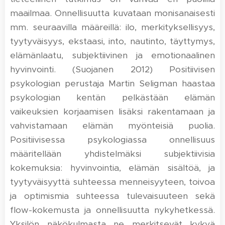
maailmaa. Onnellisuutta kuvataan monisanaisesti
mm. seuraavilla määreillä: ilo, merkityksellisyys,
tyytyväisyys, ekstaasi, into, nautinto, täyttymys,
elämänlaatu, subjektiivinen ja emotionaalinen
hyvinvointi. (Suojanen 2012) Positiivisen
psykologian perustaja Martin Seligman haastaa
psykologian kentän pelkästään elämän
vaikeuksien korjaamisen lisäksi rakentamaan ja
vahvistamaan elämän myönteisiä puolia.
Positiivisessa psykologiassa onnellisuus
määritellään yhdistelmäksi subjektiivisia
kokemuksia: hyvinvointia, elämän sisältöä, ja
tyytyväisyyttä suhteessa menneisyyteen, toivoa
ja optimismia suhteessa tulevaisuuteen sekä
flow-kokemusta ja onnellisuutta nykyhetkessä.
Yksilön näkökulmasta ne merkitsevät kykyä