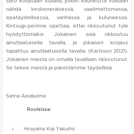
särö korjataan kullalla, jolloin kauneutta voidaan
nähdä keskeneräisessä, vaatimattomassa,
epätäydellisessä, vanhassa ja kuluneessa.
Kintsugi-perinne opettaa, ettei rikkoutunut tule
hyödyttömäksi. Jokainen asia rikkoutuu
ainutlaatuisella tavalla, ja jokaisen korjaus
tapahtuu ainutlaatuisella tavalla. (Karlsson 2021).
Jokainen meistä on omalla tavallaan rikkoutunut.
Se tekee meistä ja päivistämme täydellisiä.
Sanna Aavaluoma
Rooleissa:
Hirayama Koji Yakusho