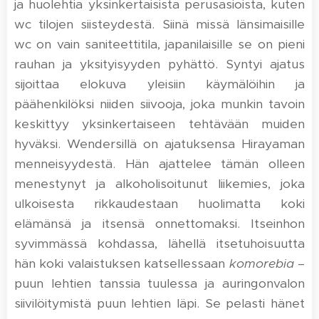
ja huolehtia yksinkertaisista perusasioista, kuten
wc tilojen siisteydestä. Siinä missä länsimaisille
wc on vain saniteettitila, japanilaisille se on pieni
rauhan ja yksityisyyden pyhättö. Syntyi ajatus
sijoittaa elokuva yleisiin käymälöihin ja
päähenkilöksi niiden siivooja, joka munkin tavoin
keskittyy yksinkertaiseen tehtävään muiden
hyväksi. Wendersillä on ajatuksensa Hirayaman
menneisyydestä. Hän ajattelee tämän olleen
menestynyt ja alkoholisoitunut liikemies, joka
ulkoisesta rikkaudestaan huolimatta koki
elämänsä ja itsensä onnettomaksi. Itseinhon
syvimmässä kohdassa, lähellä itsetuhoisuutta
hän koki valaistuksen katsellessaan
komorebia
–
puun lehtien tanssia tuulessa ja auringonvalon
siivilöitymistä puun lehtien läpi. Se pelasti hänet