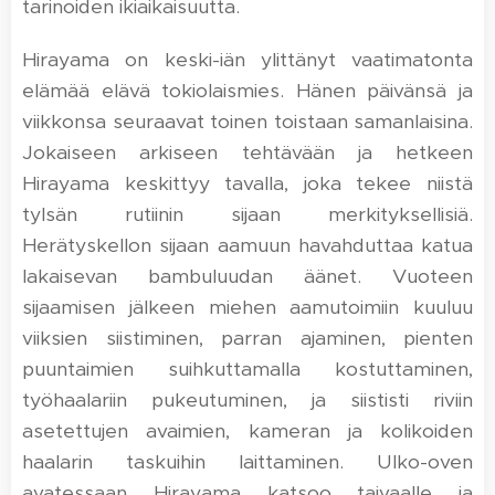
tarinoiden ikiaikaisuutta.
Hirayama on keski-iän ylittänyt vaatimatonta
elämää elävä tokiolaismies. Hänen päivänsä ja
viikkonsa seuraavat toinen toistaan samanlaisina.
Jokaiseen arkiseen tehtävään ja hetkeen
Hirayama keskittyy tavalla, joka tekee niistä
tylsän rutiinin sijaan merkityksellisiä.
Herätyskellon sijaan aamuun havahduttaa katua
lakaisevan bambuluudan äänet. Vuoteen
sijaamisen jälkeen miehen aamutoimiin kuuluu
viiksien siistiminen, parran ajaminen, pienten
puuntaimien suihkuttamalla kostuttaminen,
työhaalariin pukeutuminen, ja siististi riviin
asetettujen avaimien, kameran ja kolikoiden
haalarin taskuihin laittaminen. Ulko-oven
avatessaan Hirayama katsoo taivaalle ja