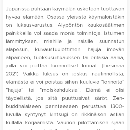
Japanissa puhtaan käymälän uskotaan tuottavan
hyvää elämään. Osassa yleisistä käymälöistäkin
on luksusvarustus. Älypöntön kaukosäätimen
painikkeilla voi saada monia toimintoja; istuimen
lämmityksen, miehille ja naisille suunnatun
alapesun, kuivaustuulettimen, hajuja imevän
alipaineen, tuoksusuihkauksen tai erilaisia ääniä,
joilla voi peittää luonnolliset lorinat. (Liesimaa
2021) Vaikka luksus on joskus nautinnollista,
elämästä ei voi poistaa siihen kuuluvia "lorinoita"
"hajuja" tai "molskahduksia". Elämä ei olisi
täydellistä, jos siitä puuttuisivat säröt. Zen-
buddhalaiseen perinteeseen perustuva 1300-
luvulla syntynyt kintsugi on rikkinäisen astian
kullalla korjaamista. Vaurion piilottamisen sijaan