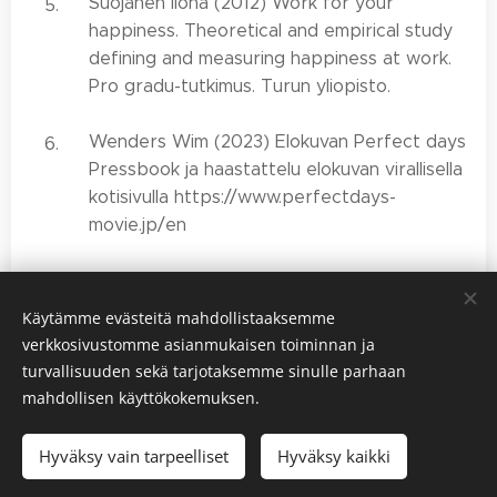
Suojanen Ilona (2012) Work for your
happiness. Theoretical and empirical study
defining and measuring happiness at work.
Pro gradu-tutkimus. Turun yliopisto.
Wenders Wim (2023) Elokuvan Perfect days
Pressbook ja haastattelu elokuvan virallisella
kotisivulla https://www.perfectdays-
movie.jp/en
Käytämme evästeitä mahdollistaaksemme
verkkosivustomme asianmukaisen toiminnan ja
Share
turvallisuuden sekä tarjotaksemme sinulle parhaan
mahdollisen käyttökokemuksen.
Hyväksy vain tarpeelliset
Hyväksy kaikki
Evästeet
Tietosuojakäytäntö
Evästekäytäntö