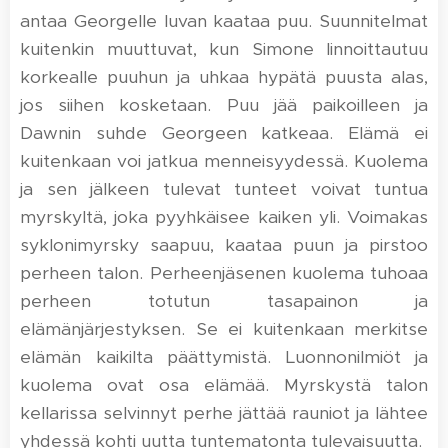
antaa Georgelle luvan kaataa puu. Suunnitelmat
kuitenkin muuttuvat, kun Simone linnoittautuu
korkealle puuhun ja uhkaa hypätä puusta alas,
jos siihen kosketaan. Puu jää paikoilleen ja
Dawnin suhde Georgeen katkeaa. Elämä ei
kuitenkaan voi jatkua menneisyydessä. Kuolema
ja sen jälkeen tulevat tunteet voivat tuntua
myrskyltä, joka pyyhkäisee kaiken yli. Voimakas
syklonimyrsky saapuu, kaataa puun ja pirstoo
perheen talon. Perheenjäsenen kuolema tuhoaa
perheen totutun tasapainon ja
elämänjärjestyksen. Se ei kuitenkaan merkitse
elämän kaikilta päättymistä. Luonnonilmiöt ja
kuolema ovat osa elämää. Myrskystä talon
kellarissa selvinnyt perhe jättää rauniot ja lähtee
yhdessä kohti uutta tuntematonta tulevaisuutta.