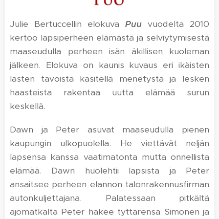
Julie Bertuccellin elokuva
Puu
vuodelta 2010
kertoo lapsiperheen elämästä ja selviytymisestä
maaseudulla perheen isän äkillisen kuoleman
jälkeen. Elokuva on kaunis kuvaus eri ikäisten
lasten tavoista käsitellä menetystä ja lesken
haasteista rakentaa uutta elämää surun
keskellä.
Dawn ja Peter asuvat maaseudulla pienen
kaupungin ulkopuolella. He viettävät neljän
lapsensa kanssa vaatimatonta mutta onnellista
elämää. Dawn huolehtii lapsista ja Peter
ansaitsee perheen elannon talonrakennusfirman
autonkuljettajana. Palatessaan pitkältä
ajomatkalta Peter hakee tyttärensä Simonen ja