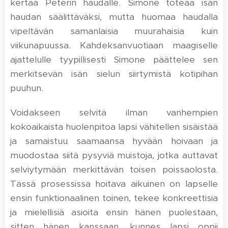
kertaa Peterin haudalle. Simone toteaa isän
haudan säälittäväksi, mutta huomaa haudalla
vipeltävän samanlaisia muurahaisia kuin
viikunapuussa. Kahdeksanvuotiaan maagiselle
ajattelulle tyypillisesti Simone päättelee sen
merkitsevän isän sielun siirtymistä kotipihan
puuhun.
Voidakseen selvitä ilman vanhempien
kokoaikaista huolenpitoa lapsi vähitellen sisäistää
ja samaistuu saamaansa hyvään hoivaan ja
muodostaa siitä pysyviä muistoja, jotka auttavat
selviytymään merkittävän toisen poissaolosta.
Tässä prosessissa hoitava aikuinen on lapselle
ensin funktionaalinen toinen, tekee konkreettisia
ja mielellisiä asioita ensin hänen puolestaan,
sitten hänen kanssaan, kunnes lapsi oppii