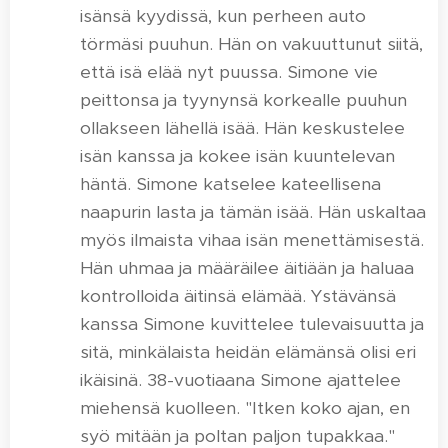
isänsä kyydissä, kun perheen auto
törmäsi puuhun. Hän on vakuuttunut siitä,
että isä elää nyt puussa. Simone vie
peittonsa ja tyynynsä korkealle puuhun
ollakseen lähellä isää. Hän keskustelee
isän kanssa ja kokee isän kuuntelevan
häntä. Simone katselee kateellisena
naapurin lasta ja tämän isää. Hän uskaltaa
myös ilmaista vihaa isän menettämisestä.
Hän uhmaa ja määräilee äitiään ja haluaa
kontrolloida äitinsä elämää. Ystävänsä
kanssa Simone kuvittelee tulevaisuutta ja
sitä, minkälaista heidän elämänsä olisi eri
ikäisinä. 38-vuotiaana Simone ajattelee
miehensä kuolleen. "Itken koko ajan, en
syö mitään ja poltan paljon tupakkaa."