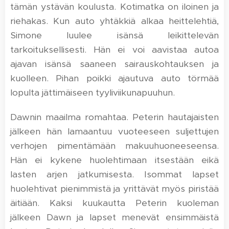
tämän ystävän koulusta. Kotimatka on iloinen ja
riehakas. Kun auto yhtäkkiä alkaa heittelehtiä,
Simone luulee isänsä leikittelevän
tarkoituksellisesti. Hän ei voi aavistaa autoa
ajavan isänsä saaneen sairauskohtauksen ja
kuolleen. Pihan poikki ajautuva auto törmää
lopulta jättimäiseen tyyliviikunapuuhun.
Dawnin maailma romahtaa. Peterin hautajaisten
jälkeen hän lamaantuu vuoteeseen suljettujen
verhojen pimentämään makuuhuoneeseensa.
Hän ei kykene huolehtimaan itsestään eikä
lasten arjen jatkumisesta. Isommat lapset
huolehtivat pienimmistä ja yrittävät myös piristää
äitiään. Kaksi kuukautta Peterin kuoleman
jälkeen Dawn ja lapset menevät ensimmäistä