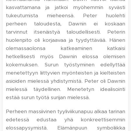
kasvattamana ja jatkoi myöhemmin syvästi
tukeutumista mieheensä. Peter huolehti
perheen taloudesta, Dawnin ei koskaan
tarvinnut itsenäistyä taloudellisesti. Peterin
huolenpito oli korjaavaa ja tyydyttävää. Hänen
olemassaolonsa katkeaminen katkaisi
hetkellisesti myös Dawnin elossa olemisen
kokemuksen. Surun työstyminen edellyttää
menetettyyn liittyvien myönteisten ja kielteisten
asioiden mielessä yhdistymistä. Peter oli Dawnin
mielessä täydellinen. Menetetyn idealisointi
estää surun työtä surijan mielessä.
Perheen massiivinen tyyliviikunapuu alkaa tarinan
edetessä edustaa yhä konkreettisemmin
elossapysymistä. Elämänpuun symboliikka