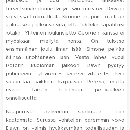
poissaolo ja uusi miessuhde uhkaavat
turvallisuudentunnetta ja isän muistoa. Dawnin
viipyessä kotimatkalla Simone on pois tolaltaan
ja ilmaisee pelkonsa siitä, että äidillekin tapahtuisi
jotakin. Yhteinen joulunvietto Georgen kanssa ei
myöskään miellytä häntä. On tulossa
ensimmäinen joulu ilman isää, Simone pelkää
äitinsä unohtaneen isän. Vasta lähes vuosi
Peterin kuoleman jälkeen Dawn pystyy
puhumaan tyttärensä kanssa aiheesta. Hän
vakuuttaa kaikkien kaipaavan Peteriä, mutta
uskoo tämän halunneen perheelleen
onnellisuutta.
Naapurusto aktivoituu vaatimaan puun
kaatamista. Surussa vähitellen paremmin voiva
Dawn on valmis hyväksymään todellisuuden ja