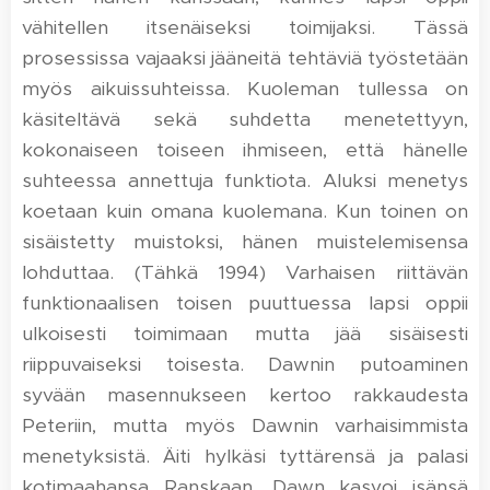
vähitellen itsenäiseksi toimijaksi. Tässä
prosessissa vajaaksi jääneitä tehtäviä työstetään
myös aikuissuhteissa. Kuoleman tullessa on
käsiteltävä sekä suhdetta menetettyyn,
kokonaiseen toiseen ihmiseen, että hänelle
suhteessa annettuja funktiota. Aluksi menetys
koetaan kuin omana kuolemana. Kun toinen on
sisäistetty muistoksi, hänen muistelemisensa
lohduttaa. (Tähkä 1994) Varhaisen riittävän
funktionaalisen toisen puuttuessa lapsi oppii
ulkoisesti toimimaan mutta jää sisäisesti
riippuvaiseksi toisesta. Dawnin putoaminen
syvään masennukseen kertoo rakkaudesta
Peteriin, mutta myös Dawnin varhaisimmista
menetyksistä. Äiti hylkäsi tyttärensä ja palasi
kotimaahansa Ranskaan. Dawn kasvoi isänsä