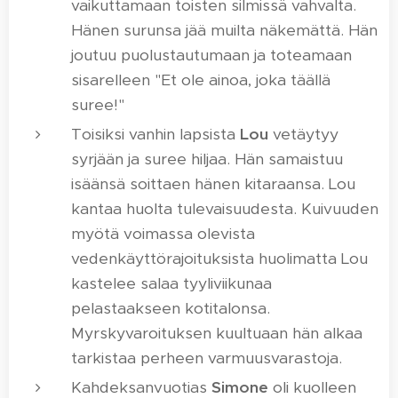
vaikuttamaan toisten silmissä vahvalta.
Hänen surunsa jää muilta näkemättä. Hän
joutuu puolustautumaan ja toteamaan
sisarelleen "Et ole ainoa, joka täällä
suree!"
Toisiksi vanhin lapsista
Lou
vetäytyy
syrjään ja suree hiljaa. Hän samaistuu
isäänsä soittaen hänen kitaraansa. Lou
kantaa huolta tulevaisuudesta. Kuivuuden
myötä voimassa olevista
vedenkäyttörajoituksista huolimatta Lou
kastelee salaa tyyliviikunaa
pelastaakseen kotitalonsa.
Myrskyvaroituksen kuultuaan hän alkaa
tarkistaa perheen varmuusvarastoja.
Kahdeksanvuotias
Simone
oli kuolleen