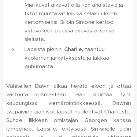
Mielikuvat alkavat olla liian ahdistavia ja
tytöt muuttavat leikkiä salaisuuksien
kertomiseksi. Silloin Simone kertoo
ystävälleen puussa asuvasta isänsä
sielusta.
Lapsista pienin,
Charlie,
taantuu
kuoleman järkytyksestä ja lakkaa
puhumasta.
Vähitellen Dawn alkaa herätä eloon ja ottaa
vastuuta elämästään. Hän aloittaa työt
kaupungissa viemäröintiliikkeessä. Dawnin
työpäivien ajan isot lapset huolehtivat Charliesta.
Suhde liikkeen omistajan Georgen kanssa
lämpenee. Lapsille, erityisesti Simonelle äidin