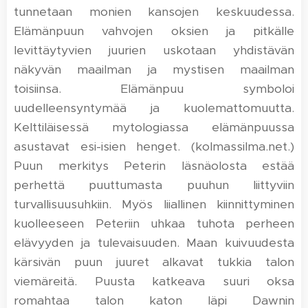
tunnetaan monien kansojen keskuudessa.
Elämänpuun vahvojen oksien ja pitkälle
levittäytyvien juurien uskotaan yhdistävän
näkyvän maailman ja mystisen maailman
toisiinsa. Elämänpuu symboloi
uudelleensyntymää ja kuolemattomuutta.
Kelttiläisessä mytologiassa elämänpuussa
asustavat esi-isien henget. (kolmassilma.net.)
Puun merkitys Peterin läsnäolosta estää
perhettä puuttumasta puuhun liittyviin
turvallisuusuhkiin. Myös liiallinen kiinnittyminen
kuolleeseen Peteriin uhkaa tuhota perheen
elävyyden ja tulevaisuuden. Maan kuivuudesta
kärsivän puun juuret alkavat tukkia talon
viemäreitä. Puusta katkeava suuri oksa
romahtaa talon katon läpi Dawnin