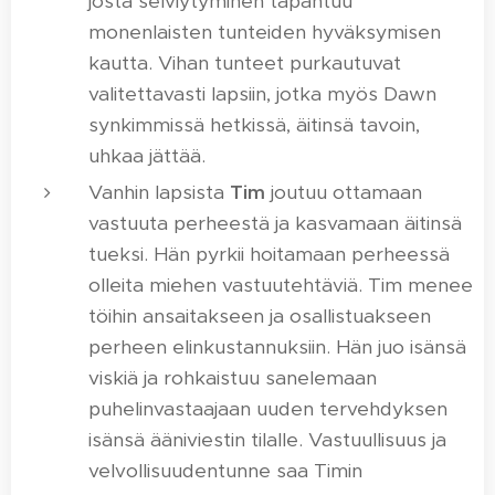
josta selviytyminen tapahtuu
monenlaisten tunteiden hyväksymisen
kautta. Vihan tunteet purkautuvat
valitettavasti lapsiin, jotka myös Dawn
synkimmissä hetkissä, äitinsä tavoin,
uhkaa jättää.
Vanhin lapsista
Tim
joutuu ottamaan
vastuuta perheestä ja kasvamaan äitinsä
tueksi. Hän pyrkii hoitamaan perheessä
olleita miehen vastuutehtäviä. Tim menee
töihin ansaitakseen ja osallistuakseen
perheen elinkustannuksiin. Hän juo isänsä
viskiä ja rohkaistuu sanelemaan
puhelinvastaajaan uuden tervehdyksen
isänsä ääniviestin tilalle. Vastuullisuus ja
velvollisuudentunne saa Timin