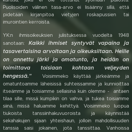
Puolisoiden välinen tasa-arvo ei lisäänny sillä, että
pidetään kirjanpitoa vietyjen roskapussien tai
imurointien kerroista.
YK:n ihmisoikeuksien julistuksessa vuodelta 1948
Kaikki ihmiset syntyvät vapaina ja
sanotaan:
tasavertaisina arvoltaan ja oikeuksiltaan. Heille
on annettu järki ja omatunto, ja heidän on
toimittava toisiaan kohtaan veljeyden
hengessä."
Voisimmeko käyttää järkeämme ja
omatuntoamme läheisissä suhteissamme ja kunnioittaa
itseämme ja toisiamme sellaisina kuin olemme - antaen
tilaa sille, missä kumpikin on vahva, ja tukea toisiamme
siinä, missä haluamme kehittyä. Voisimmeko luopua
tiukoista tanssiinhakuvuoroista ja käynnistää
sekahakujen sijaan yhteishaun, jolloin mahdollisuuden
tanssia saisi jokainen, jota tanssittaa. Vanhoissa