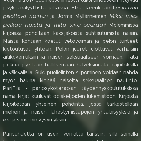
psykoanalyyttista julkaisua: Elina Reenkolan L
umoavan
nainen
Miksi mies
pelottava
ja Jorma Myllärniemen
pelkää naista ja mitä siitä seuraa?
Molemmissa
kirjoissa pohditaan kaksijakoista suhtautumista naisiin.
Naista kohtaan koetut vetovoiman ja pelon tunteet
kietoutuvat yhteen. Pelon juuret ulottuvat varhaisiin
äitikokemuksiin ja naisen seksuaaliseen voimaan. Tätä
pelkoa pyritään hallitsemaan halveksinnalla, rajoituksilla
ja väkivallalla. Sukupuolielinten silpominen voidaan nähdä
myös haluna kieltää naiselta seksuaalinen nautinto.
PariTila - paripsykoterapian täydennyskoulutuksissa
nämä kirjat kuuluvat opiskelijoiden lukemistoon. Kirjoista
kirjoitetaan yhteinen pohdinta, jossa tarkastellaan
miehen ja naisen lähestymistapojen yhtäläisyyksiä ja
eroja samoihin kysymyksiin.
Parisuhdetta on usein verrattu tanssiin, sillä samalla