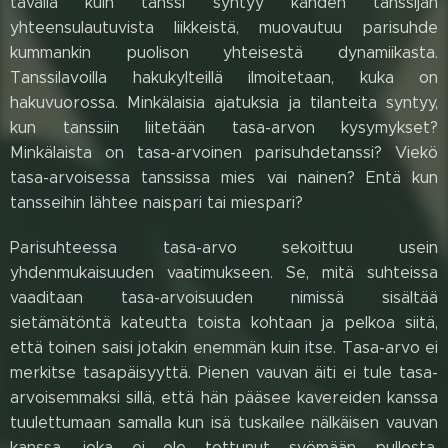
tavalla kuin tanssi syntyy kahden tanssijan
yhteensulautuvista liikkeistä, muovautuu parisuhde
kummankin puolison yhteisestä dynamiikasta.
Tanssilavoilla hakukylteillä ilmoitetaan, kuka on
hakuvuorossa. Minkälaisia ajatuksia ja tilanteita syntyy,
kun tanssiin liitetään tasa-arvon kysymykset?
Minkälaista on tasa-arvoinen parisuhdetanssi? Viekö
tasa-arvoisessa tanssissa mies vai nainen? Entä kun
tansseihin lähtee naispari tai miespari?
Parisuhteessa tasa-arvo sekoittuu usein
yhdenmukaisuuden vaatimukseen. Se, mitä suhteissa
vaaditaan tasa-arvoisuuden nimissä sisältää
sietämätöntä kateutta toista kohtaan ja pelkoa siitä,
että toinen saisi jotakin enemmän kuin itse. Tasa-arvo ei
merkitse tasapäisyyttä. Pienen vauvan äiti ei tule tasa-
arvoisemmaksi sillä, että hän pääsee kavereiden kanssa
tuulettumaan samalla kun isä tuskailee nälkäisen vauvan
kanssa, joka ei ole tottunut syömään pullosta.