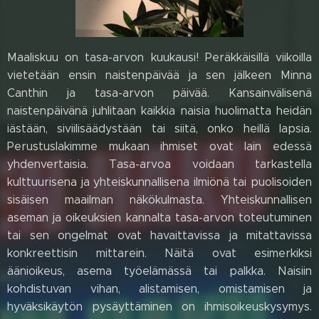
Maaliskuu on tasa-arvon kuukausi! Peräkkäisillä viikoilla
vietetään ensin naistenpäivää ja sen jälkeen Minna
Canthin ja tasa-arvon päivää. Kansainvälisenä
naistenpäivänä juhlitaan kaikkia naisia huolimatta heidän
iästään, siviilisäädystään tai siitä, onko heillä lapsia.
Perustuslakimme mukaan ihmiset ovat lain edessä
yhdenvertaisia. Tasa-arvoa voidaan tarkastella
kulttuurisena ja yhteiskunnallisena ilmiönä tai puolisoiden
sisäisen maailman näkökulmasta. Yhteiskunnallisen
aseman ja oikeuksien kannalta tasa-arvon toteutuminen
tai sen ongelmat ovat havaittavissa ja mitattavissa
konkreettisin mittarein. Näitä ovat esimerkiksi
äänioikeus, asema työelämässä tai palkka. Naisiin
kohdistuvan vihan, alistamisen, omistamisen ja
hyväksikäytön pysäyttäminen on ihmisoikeuskysymys.