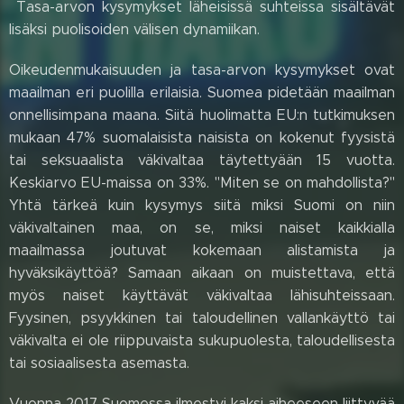
Tasa-arvon kysymykset läheisissä suhteissa sisältävät
lisäksi puolisoiden välisen dynamiikan.
Oikeudenmukaisuuden ja tasa-arvon kysymykset ovat
maailman eri puolilla erilaisia. Suomea pidetään maailman
onnellisimpana maana. Siitä huolimatta EU:n tutkimuksen
mukaan 47% suomalaisista naisista on kokenut fyysistä
tai seksuaalista väkivaltaa täytettyään 15 vuotta.
Keskiarvo EU-maissa on 33%. "Miten se on mahdollista?"
Yhtä tärkeä kuin kysymys siitä miksi Suomi on niin
väkivaltainen maa, on se, miksi naiset kaikkialla
maailmassa joutuvat kokemaan alistamista ja
hyväksikäyttöä? Samaan aikaan on muistettava, että
myös naiset käyttävät väkivaltaa lähisuhteissaan.
Fyysinen, psyykkinen tai taloudellinen vallankäyttö tai
väkivalta ei ole riippuvaista sukupuolesta, taloudellisesta
tai sosiaalisesta asemasta.
Vuonna 2017 Suomessa ilmestyi kaksi aiheeseen liittyvää