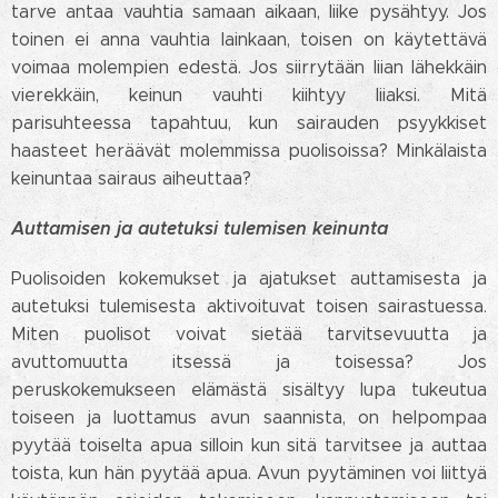
tarve antaa vauhtia samaan aikaan, liike pysähtyy. Jos
toinen ei anna vauhtia lainkaan, toisen on käytettävä
voimaa molempien edestä. Jos siirrytään liian lähekkäin
vierekkäin, keinun vauhti kiihtyy liiaksi. Mitä
parisuhteessa tapahtuu, kun sairauden psyykkiset
haasteet heräävät molemmissa puolisoissa? Minkälaista
keinuntaa sairaus aiheuttaa?
Auttamisen ja autetuksi tulemisen keinunta
Puolisoiden kokemukset ja ajatukset auttamisesta ja
autetuksi tulemisesta aktivoituvat toisen sairastuessa.
Miten puolisot voivat sietää tarvitsevuutta ja
avuttomuutta itsessä ja toisessa? Jos
peruskokemukseen elämästä sisältyy lupa tukeutua
toiseen ja luottamus avun saannista, on helpompaa
pyytää toiselta apua silloin kun sitä tarvitsee ja auttaa
toista, kun hän pyytää apua. Avun pyytäminen voi liittyä