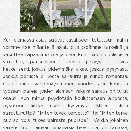
Kun elämässä asiat sujuvat tavalliseen totuttuun malliin
voimme itse määritellä asiat, joita pidämme tärkeinä ja
vaikuttaa tapaamme olla ja elää. Kun toinen puolisoista
sairastuu, parisuhteen perusta järkkyy - joskus
hetkellisesti, joskus pidemmäksi aikaa, joskus pysyvästi.
Joskus perusta ei kestä sairautta ja suhde romahtaa.
Olen saanut kahdenkymmenen vuoden ajan kohdata
työssäni pareja, joiden elämään vakava sairaus on tullut
osaksi. Kun minua pyydetään kouluttamaan aiheesta,
pyyntöön liittyy usein kysymys: "Miten tukea
sairastunutta?" "Miten tukea tervettä?" tai "Miten terve
puoliso voisi tukea sairasta puolisoa?". Vaikka jokainen
sairaus tuo elämään omanlaisia haasteita, on tärkeää,