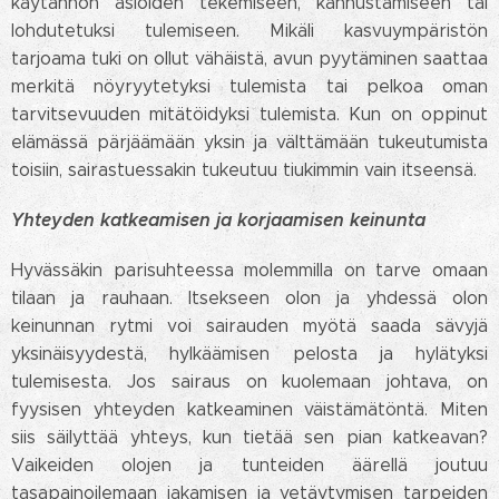
käytännön asioiden tekemiseen, kannustamiseen tai
lohdutetuksi tulemiseen. Mikäli kasvuympäristön
tarjoama tuki on ollut vähäistä, avun pyytäminen saattaa
merkitä nöyryytetyksi tulemista tai pelkoa oman
tarvitsevuuden mitätöidyksi tulemista. Kun on oppinut
elämässä pärjäämään yksin ja välttämään tukeutumista
toisiin, sairastuessakin tukeutuu tiukimmin vain itseensä.
Yhteyden katkeamisen ja korjaamisen keinunta
Hyvässäkin parisuhteessa molemmilla on tarve omaan
tilaan ja rauhaan. Itsekseen olon ja yhdessä olon
keinunnan rytmi voi sairauden myötä saada sävyjä
yksinäisyydestä, hylkäämisen pelosta ja hylätyksi
tulemisesta. Jos sairaus on kuolemaan johtava, on
fyysisen yhteyden katkeaminen väistämätöntä. Miten
siis säilyttää yhteys, kun tietää sen pian katkeavan?
Vaikeiden olojen ja tunteiden äärellä joutuu
tasapainoilemaan jakamisen ja vetäytymisen tarpeiden