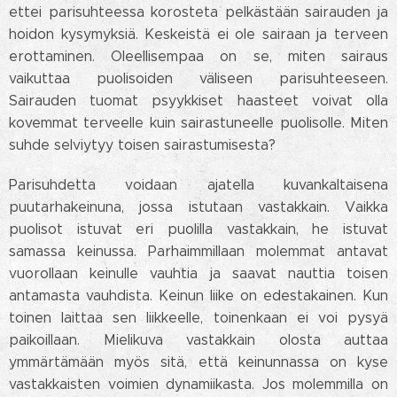
ettei parisuhteessa korosteta pelkästään sairauden ja
hoidon kysymyksiä. Keskeistä ei ole sairaan ja terveen
erottaminen. Oleellisempaa on se, miten sairaus
vaikuttaa puolisoiden väliseen parisuhteeseen.
Sairauden tuomat psyykkiset haasteet voivat olla
kovemmat terveelle kuin sairastuneelle puolisolle. Miten
suhde selviytyy toisen sairastumisesta?
Parisuhdetta voidaan ajatella kuvankaltaisena
puutarhakeinuna, jossa istutaan vastakkain. Vaikka
puolisot istuvat eri puolilla vastakkain, he istuvat
samassa keinussa. Parhaimmillaan molemmat antavat
vuorollaan keinulle vauhtia ja saavat nauttia toisen
antamasta vauhdista. Keinun liike on edestakainen. Kun
toinen laittaa sen liikkeelle, toinenkaan ei voi pysyä
paikoillaan. Mielikuva vastakkain olosta auttaa
ymmärtämään myös sitä, että keinunnassa on kyse
vastakkaisten voimien dynamiikasta. Jos molemmilla on