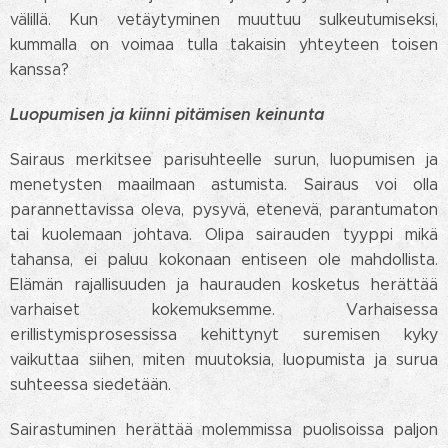
välillä. Kun vetäytyminen muuttuu sulkeutumiseksi,
kummalla on voimaa tulla takaisin yhteyteen toisen
kanssa?
Luopumisen ja kiinni pitämisen keinunta
Sairaus merkitsee parisuhteelle surun, luopumisen ja
menetysten maailmaan astumista. Sairaus voi olla
parannettavissa oleva, pysyvä, etenevä, parantumaton
tai kuolemaan johtava. Olipa sairauden tyyppi mikä
tahansa, ei paluu kokonaan entiseen ole mahdollista.
Elämän rajallisuuden ja haurauden kosketus herättää
varhaiset kokemuksemme. Varhaisessa
erillistymisprosessissa kehittynyt suremisen kyky
vaikuttaa siihen, miten muutoksia, luopumista ja surua
suhteessa siedetään.
Sairastuminen herättää molemmissa puolisoissa paljon