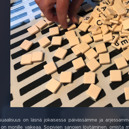
suaalisuus on läsnä jokaisessa päivässämme ja arjessamme
n monille vaikeaa. Sopivien sanojen löytäminen, omista mi