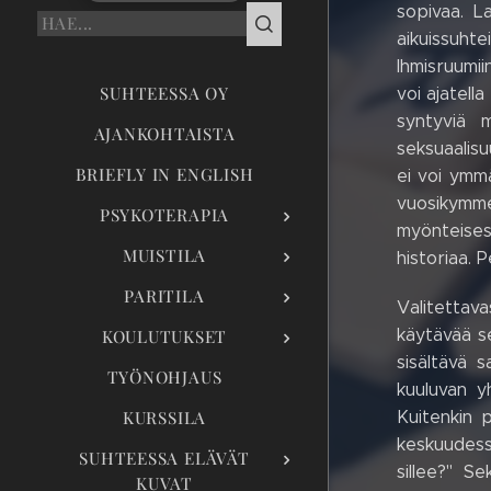
sopivaa. L
aikuissuht
Ihmisruumii
SUHTEESSA OY
voi ajatell
syntyviä 
AJANKOHTAISTA
seksuaalisu
BRIEFLY IN ENGLISH
ei voi ymm
vuosikymme
PSYKOTERAPIA
myönteises
MUISTILA
historiaa. 
PARITILA
Valitettava
käytävää se
KOULUTUKSET
sisältävä 
TYÖNOHJAUS
kuuluvan y
KURSSILA
Kuitenkin 
keskuudess
SUHTEESSA ELÄVÄT
sillee?" Se
KUVAT