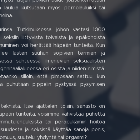
ä lauluja kutsutaan myös pornolauluiksi tai
neina.
urinsa. Tutkimuksessa, johon vastasi 1000
seksiin liittyvistä toiveista ja epäkohdista
 puhuminen voi herättää häpeän tunteita. Kun
telee lasten suuhun sopivien termien ja
isessä suhteessa ilmenevien seksuaalisten
enitaalialueensa eri osista ja niiden nimistä.
taanko silloin, että pimpsaan sattuu, kun
issa puhutaan pippelin pystyssä pysymisen
eknistä. Itse ajattelen toisin, sanasto on
häpeän tunteita, voisimme vahvistaa puhetta
le simmutulehduksista tai peräpukamiin hoitoa
lisuudesta ja seksistä käyttää sanoja penis,
uttomuus, suutelu, yhdyntä tai orgasmi?