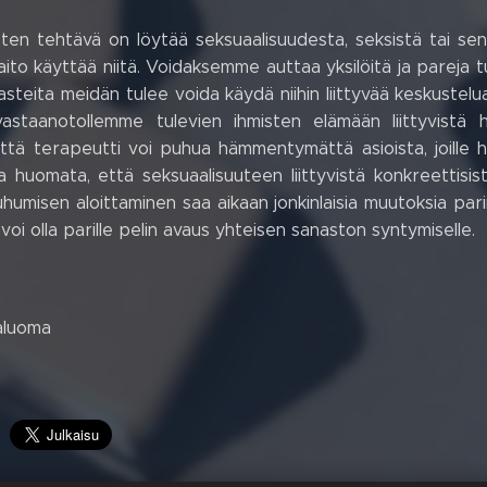
ten tehtävä on löytää seksuaalisuudesta, seksistä tai sen 
aito käyttää niitä. Voidaksemme auttaa yksilöitä ja pareja t
aasteita meidän tulee voida käydä niihin liittyvää keskustelu
vastaanotollemme tulevien ihmisten elämään liittyvistä 
tä terapeutti voi puhua hämmentymättä asioista, joille hei
 huomata, että seksuaalisuuteen liittyvistä konkreettisis
humisen aloittaminen saa aikaan jonkinlaisia muutoksia par
oi olla parille pelin avaus yhteisen sanaston syntymiselle.
aluoma