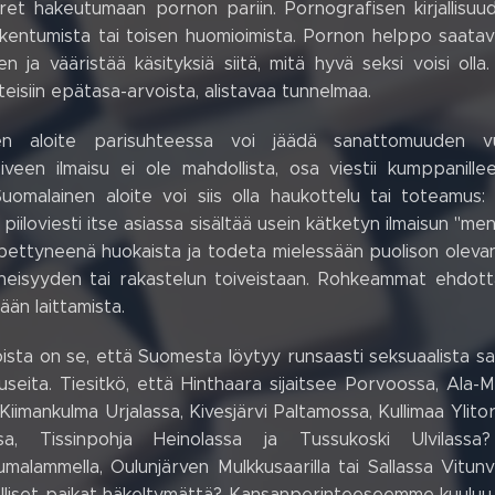
et hakeutumaan pornon pariin. Pornografisen kirjallisuud
kentumista tai toisen huomioimista. Pornon helppo saatav
n ja vääristää käsityksiä siitä, mitä hyvä seksi voisi oll
hteisiin epätasa-arvoista, alistavaa tunnelmaa.
nen aloite parisuhteessa voi jäädä sanattomuuden 
oiveen ilmaisu ei ole mahdollista, osa viestii kumppanil
uomalainen aloite voi siis olla haukottelu tai toteamus:
iiloviesti itse asiassa sisältää usein kätketyn ilmaisun "men
pettyneenä huokaista ja todeta mielessään puolison olevan
äheisyyden tai rakastelun toiveistaan. Rohkeammat ehdott
än laittamista.
oista on se, että Suomesta löytyy runsaasti seksuaalista sa
seita. Tiesitkö, että Hinthaara sijaitsee Porvoossa, Ala-
iimankulma Urjalassa, Kivesjärvi Paltamossa, Kullimaa Ylitor
sa, Tissinpohja Heinolassa ja Tussukoski Ulvilass
umalammella, Oulunjärven Mulkkusaarilla tai Sallassa Vitun
lliset paikat häkeltymättä? Kansanperinteeseemme kuuluu my