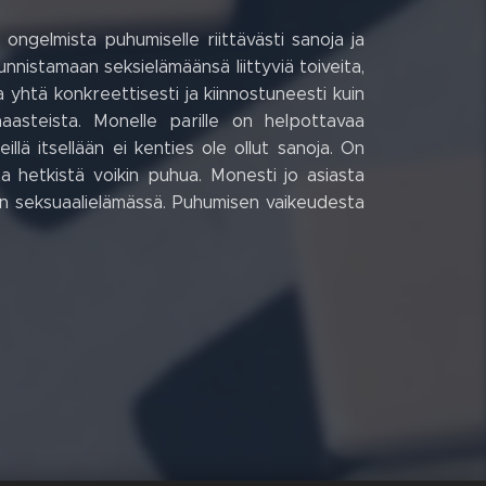
ongelmista puhumiselle riittävästi sanoja ja
unnistamaan seksielämäänsä liittyviä toiveita,
a yhtä konkreettisesti ja kiinnostuneesti kuin
haasteista. Monelle parille on helpottavaa
llä itsellään ei kenties ole ollut sanoja. On
ta hetkistä voikin puhua. Monesti jo asiasta
in seksuaalielämässä. Puhumisen vaikeudesta