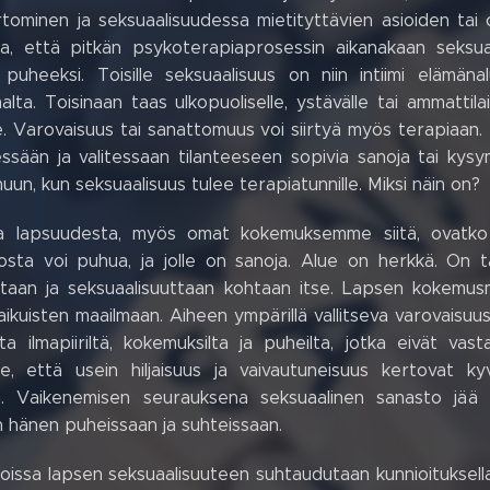
tominen ja seksuaalisuudessa mietityttävien asioiden tai 
la, että pitkän psykoterapiaprosessin aikanakaan seksua
 puheeksi. Toisille seksuaalisuus on niin intiimi elämä
lta. Toisinaan taas ulkopuoliselle, ystävälle tai ammatti
. Varovaisuus tai sanattomuus voi siirtyä myös terapiaan. Us
ssään ja valitessaan tilanteeseen sopivia sanoja tai kysym
un, kun seksuaalisuus tulee terapiatunnille. Miksi näin on?
aa lapsuudesta, myös omat kokemuksemme siitä, ovatko ru
josta voi puhua, ja jolle on sanoja. Alue on herkkä. On t
uuttaan ja seksuaalisuuttaan kohtaan itse. Lapsen kokemu
aikuisten maailmaan. Aiheen ympärillä vallitseva varovaisuus
sta ilmapiiriltä, kokemuksilta ja puheilta, jotka eivät v
se, että usein hiljaisuus ja vaivautuneisuus kertovat k
n. Vaikenemisen seurauksena seksuaalinen sanasto jää 
hänen puheissaan ja suhteissaan.
joissa lapsen seksuaalisuuteen suhtaudutaan kunnioituksell