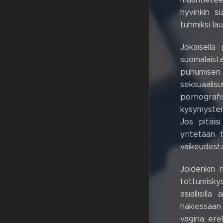
hyvinkin s
tuhmiksi la
Jokaisella
suomalaista
puhumisen l
seksuaali
pornografi
kysymysten 
Jos pitäis
yritetään 
vaikeudest
Joidenkin 
tottumisky
asiallisill
hakiessaan 
vagina, ere