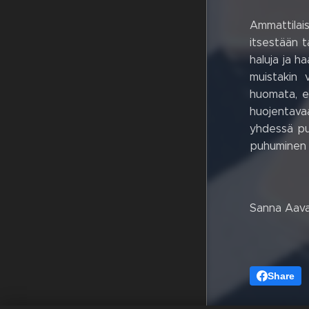
Ammattilais
itsestään t
haluja ja h
muistakin 
huomata, et
huojentavaa
yhdessä pu
puhuminen v
Sanna Aav
Share