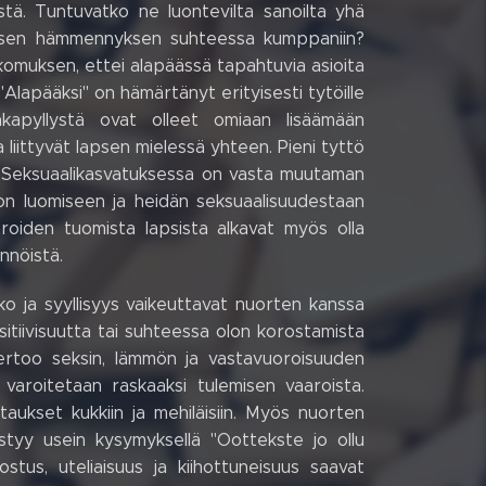
tä. Tuntuvatko ne luontevilta sanoilta yhä
aisen hämmennyksen suhteessa kumppaniin?
komuksen, ettei alapäässä tapahtuvia asioita
"Alapääksi" on hämärtänyt erityisesti tytöille
akapyllystä ovat olleet omiaan lisäämään
 liittyvät lapsen mielessä yhteen. Pieni tyttö
n. Seksuaalikasvatuksessa on vasta muutaman
on luomiseen ja heidän seksuaalisuudestaan
roiden tuomista lapsista alkavat myös olla
ännöistä.
ko ja syyllisyys vaikeuttavat nuorten kanssa
sitiivisuutta tai suhteessa olon korostamista
ertoo seksin, lämmön ja vastavuoroisuuden
varoitetaan raskaaksi tulemisen vaaroista.
aukset kukkiin ja mehiläisiin. Myös nuorten
styy usein kysymyksellä "Oottekste jo ollu
ostus, uteliaisuus ja kiihottuneisuus saavat