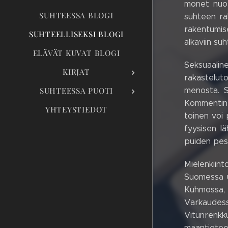
monet nuor
SUHTEESSA BLOGI
suhteen ra
rakentumise
SUHTEELLISEKSI BLOGI
alkaviin su
ELÄVÄT KUVAT BLOGI
Seksuaali
KIRJAT
rakastelut
SUHTEESSA PUOTI
menosta. S
Kommentin p
YHTEYSTIEDOT
toinen voi 
fyysisen l
puiden pesä
Mielenkiint
Suomessa u
Kuhmossa, K
Varkaudes
Vitunrenkk
maantietee