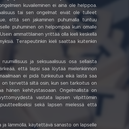
ongelmien kuvaileminen ei aina ole helppoa.
alisuus tai sen ongelmat eivät ole tulleet
nalue, että sen jakaminen puhumalla tuntuu
laiselle puhuminen on helpompaa kuin omalle
ein ammattilainen yrittää olla kieli keskellä
yksiä. Terapeutinkin kieli saattaa kuitenkin
umiillisuus ja seksuaalisuus osa sellaista
ärkeää, että lapsi saa löytää mielenkiinnon
smaailmaan ei pidä tunkeutua eikä lasta saa
 on tervettä siltä osin, kun sen tarkoitus on
astaa hänen kehitystasoaan. Ongelmallista on
yvyttömyydestä vastata lapsen vilpittömiin
puutteelliseksi sekä lapsen mielessä että
a ja lämmöllä, käytettävä sanasto on lapselle