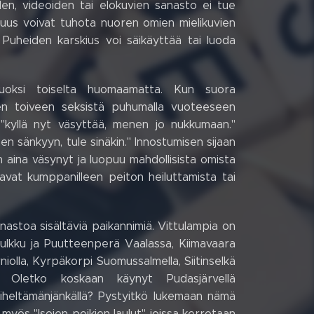
en, videoiden tai elokuvien sanasto ei tue
uus voivat tuhota nuoren omien mielikuvien
a. Puheiden karskius voi säikäyttää tai luoda
vuoksi toiselta huomaamatta. Kun suora
leen toiveen seksistä puhumalla vuoteeseen
 "kyllä nyt väsyttää, menen jo nukkumaan."
en sänkyyn, tule sinäkin." Innostumisen sijaan
 aina väsynyt ja luopuu mahdollisista omista
avat kumppanilleen peiton heiluttamista tai
nastoa sisältäviä paikannimiä. Vittulampia on
Mulkku ja Puutteenperä Vaalassa, Kiimavaara
niolla, Kyrpäkorpi Suomussalmella, Siitinselkä
a? Oletko koskaan käynyt Pudasjärvellä
viheltämänjänkällä? Pystyitkö lukemaan nämä
ös "Isojen poikien laulut" joissa kerrotaan