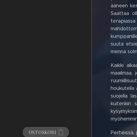
ääneen ker
Saattaa ol
terapiassa
mahdottoma
kumppanille
suuta etsie
mennä solmu
Kaikki alk
maailmaa, 
ruumiillis
houkutella 
suojella la
kuitenkin 
kysymyksii
myöhemmin 
OSTOSKORI
Perheissä, 