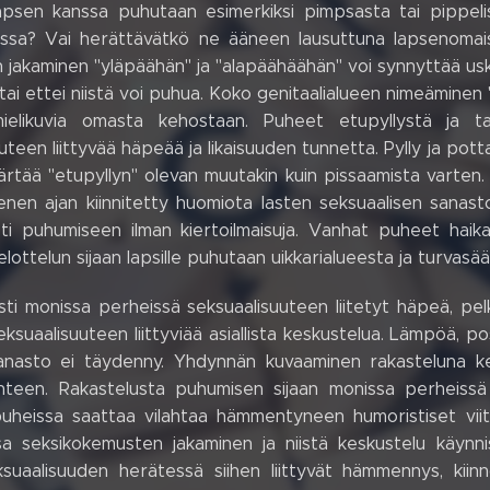
apsen kanssa puhutaan esimerkiksi pimpsasta tai pippelis
eissa? Vai herättävätkö ne ääneen lausuttuna lapsenom
n jakaminen "yläpäähän" ja "alapäähäähän" voi synnyttää us
a tai ettei niistä voi puhua. Koko genitaalialueen nimeäminen 
mielikuvia omasta kehostaan. Puheet etupyllystä ja t
uteen liittyvää häpeää ja likaisuuden tunnetta. Pylly ja potta
ärtää "etupyllyn" olevan muutakin kuin pissaamista varte
nen ajan kiinnitetty huomiota lasten seksuaalisen sanast
ti puhumiseen ilman kiertoilmaisuja. Vanhat puheet haika
Pelottelun sijaan lapsille puhutaan uikkarialueesta ja turvasä
sti monissa perheissä seksuaalisuuteen liitetyt häpeä, pel
ksuaalisuuteen liittyviää asiallista keskustelua. Lämpöä, po
sanasto ei täydenny. Yhdynnän kuvaaminen rakasteluna k
hteen. Rakastelusta puhumisen sijaan monissa perheissä 
puheissa saattaa vilahtaa hämmentyneen humoristiset viitt
a seksikokemusten jakaminen ja niistä keskustelu käynni
ksuaalisuuden herätessä siihen liittyvät hämmennys, kiinn