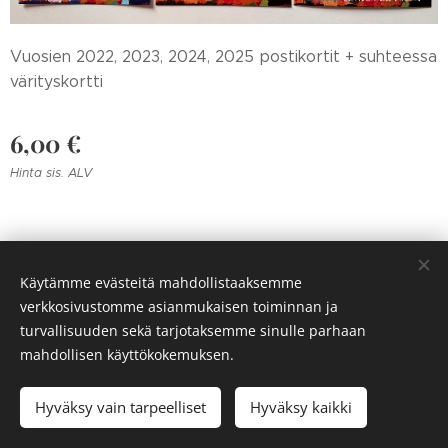
Vuosien 2022, 2023, 2024, 2025 postikortit + suhteessa
värityskortti
6,00
€
Hinta sis. ALV
Käytämme evästeitä mahdollistaaksemme
verkkosivustomme asianmukaisen toiminnan ja
turvallisuuden sekä tarjotaksemme sinulle parhaan
Evästeet
Tietosuojakäytäntö
Evästekäytäntö
mahdollisen käyttökokemuksen.
Lisää ostoskoriin
Hyväksy vain tarpeelliset
Hyväksy kaikki