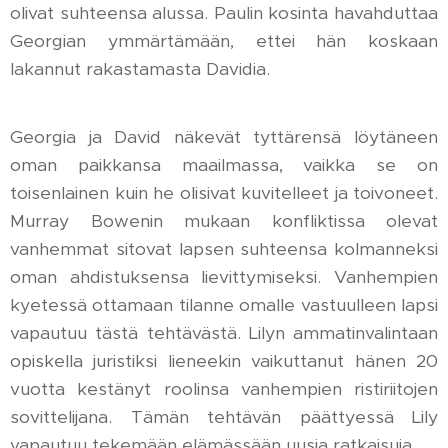
olivat suhteensa alussa. Paulin kosinta havahduttaa
Georgian ymmärtämään, ettei hän koskaan
lakannut rakastamasta Davidia.
Georgia ja David näkevät tyttärensä löytäneen
oman paikkansa maailmassa, vaikka se on
toisenlainen kuin he olisivat kuvitelleet ja toivoneet.
Murray Bowenin mukaan konfliktissa olevat
vanhemmat sitovat lapsen suhteensa kolmanneksi
oman ahdistuksensa lievittymiseksi. Vanhempien
kyetessä ottamaan tilanne omalle vastuulleen lapsi
vapautuu tästä tehtävästä. Lilyn ammatinvalintaan
opiskella juristiksi lieneekin vaikuttanut hänen 20
vuotta kestänyt roolinsa vanhempien ristiriitojen
sovittelijana. Tämän tehtävän päättyessä Lily
vapautuu tekemään elämässään uusia ratkaisuja.