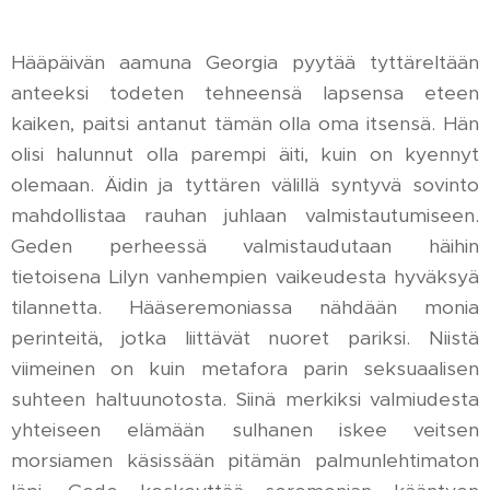
Hääpäivän aamuna Georgia pyytää tyttäreltään
anteeksi todeten tehneensä lapsensa eteen
kaiken, paitsi antanut tämän olla oma itsensä. Hän
olisi halunnut olla parempi äiti, kuin on kyennyt
olemaan. Äidin ja tyttären välillä syntyvä sovinto
mahdollistaa rauhan juhlaan valmistautumiseen.
Geden perheessä valmistaudutaan häihin
tietoisena Lilyn vanhempien vaikeudesta hyväksyä
tilannetta. Hääseremoniassa nähdään monia
perinteitä, jotka liittävät nuoret pariksi. Niistä
viimeinen on kuin metafora parin seksuaalisen
suhteen haltuunotosta. Siinä merkiksi valmiudesta
yhteiseen elämään sulhanen iskee veitsen
morsiamen käsissään pitämän palmunlehtimaton