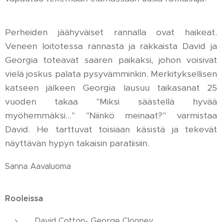
Perheiden jäähyväiset rannalla ovat haikeat.
Veneen loitotessa rannasta ja rakkaista David ja
Georgia toteavat saaren paikaksi, johon voisivat
vielä joskus palata pysyvämminkin. Merkityksellisen
katseen jälkeen Georgia lausuu taikasanat 25
vuoden takaa "Miksi säästellä hyvää
myöhemmäksi…" "Niinkö meinaat?" varmistaa
David. He tarttuvat toisiaan käsistä ja tekevät
näyttävän hypyn takaisin paratiisiin.
Sanna Aavaluoma
Rooleissa
David Cotton- George Clooney