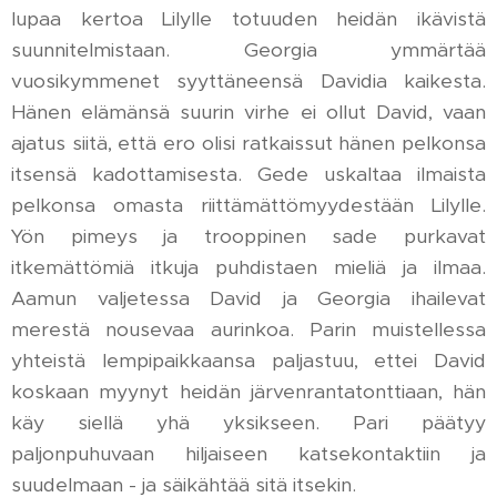
lupaa kertoa Lilylle totuuden heidän ikävistä
suunnitelmistaan. Georgia ymmärtää
vuosikymmenet syyttäneensä Davidia kaikesta.
Hänen elämänsä suurin virhe ei ollut David, vaan
ajatus siitä, että ero olisi ratkaissut hänen pelkonsa
itsensä kadottamisesta. Gede uskaltaa ilmaista
pelkonsa omasta riittämättömyydestään Lilylle.
Yön pimeys ja trooppinen sade purkavat
itkemättömiä itkuja puhdistaen mieliä ja ilmaa.
Aamun valjetessa David ja Georgia ihailevat
merestä nousevaa aurinkoa. Parin muistellessa
yhteistä lempipaikkaansa paljastuu, ettei David
koskaan myynyt heidän järvenrantatonttiaan, hän
käy siellä yhä yksikseen. Pari päätyy
paljonpuhuvaan hiljaiseen katsekontaktiin ja
suudelmaan - ja säikähtää sitä itsekin.