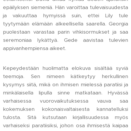
epäilyksen siemeniä. Hän varoittaa tulevaisuudesta
ja vakuuttaa hymyissä suin, ettei Lily tule
tyytymään elämään alkeellisella saarella. Georgia
puolestaan varastaa parin vihkisormukset ja saa
seremoniaa lykättyä. Gede aavistaa tulevien
appivanhempiensa aikeet.
Kepeydestään huolimatta elokuva sisältää syviä
teemoja. Sen nimeen kätkeytyy herkullinen
kysymys siitä, mikä on ihmisen mielessä paratiisi ja
minkälaisella lipulla sinne matkataan. Hyvässä
varhaisessa vuorovaikutuksessa vauva saa
kokemuksen kokonaisvaltaisesta kannatelluksi
tulosta. Sitä kutsutaan kirjallisuudessa myös
varhaiseksi paratiisiksi, johon osa ihmisestä kaipaa