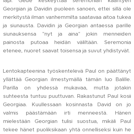
läpi. Gede keskeyttää seremonian kääntyen
Georgian ja Davidin puoleen sanoen, ettei sillä ole
merkitystä ilman vanhemmilta saatavaa aitoa tukea
ja siunausta. Davidin ja Georgian antaessa parille
siunauksensa "nyt ja aina" jokin menneiden
painosta putoaa heidän väliltään. Seremonia
etenee, nuoret saavat toisensa ja suvut yhdistyvät.
Lentokapteenina työskentelevä Paul on päättänyt
yllättää Georgian ilmestymällä tämän luo Balille.
Parilla on yhdessä mukavaa, mutta jotakin
suhteesta tuntuu puuttuvan. Rakastunut Paul kosii
Georgiaa. Kuullessaan kosinnasta David on jo
valmis päästämään irti menneestä. Hänen
mielestään Georgian tulisi suostua, mikäli Paul
tekee hänet puoliksikaan yhtä onnelliseksi kuin he