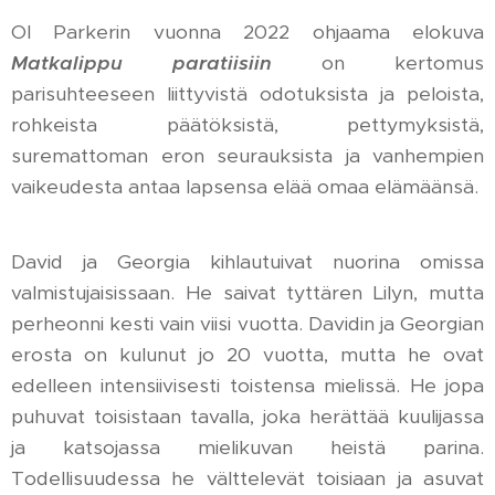
Ol Parkerin vuonna 2022 ohjaama elokuva
Matkalippu paratiisiin
on kertomus
parisuhteeseen liittyvistä odotuksista ja peloista,
rohkeista päätöksistä, pettymyksistä,
suremattoman eron seurauksista ja vanhempien
vaikeudesta antaa lapsensa elää omaa elämäänsä.
David ja Georgia kihlautuivat nuorina omissa
valmistujaisissaan. He saivat tyttären Lilyn, mutta
perheonni kesti vain viisi vuotta. Davidin ja Georgian
erosta on kulunut jo 20 vuotta, mutta he ovat
edelleen intensiivisesti toistensa mielissä. He jopa
puhuvat toisistaan tavalla, joka herättää kuulijassa
ja katsojassa mielikuvan heistä parina.
Todellisuudessa he välttelevät toisiaan ja asuvat