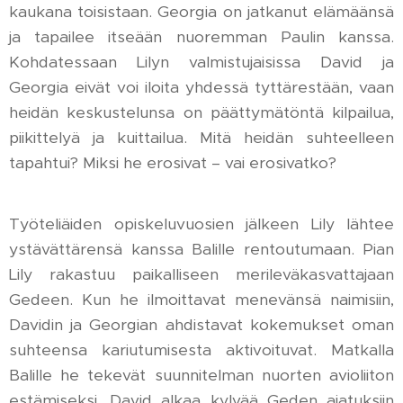
kaukana toisistaan. Georgia on jatkanut elämäänsä
ja tapailee itseään nuoremman Paulin kanssa.
Kohdatessaan Lilyn valmistujaisissa David ja
Georgia eivät voi iloita yhdessä tyttärestään, vaan
heidän keskustelunsa on päättymätöntä kilpailua,
piikittelyä ja kuittailua. Mitä heidän suhteelleen
tapahtui? Miksi he erosivat – vai erosivatko?
Työteliäiden opiskeluvuosien jälkeen Lily lähtee
ystävättärensä kanssa Balille rentoutumaan. Pian
Lily rakastuu paikalliseen merileväkasvattajaan
Gedeen. Kun he ilmoittavat menevänsä naimisiin,
Davidin ja Georgian ahdistavat kokemukset oman
suhteensa kariutumisesta aktivoituvat. Matkalla
Balille he tekevät suunnitelman nuorten avioliiton
estämiseksi. David alkaa kylvää Geden ajatuksiin