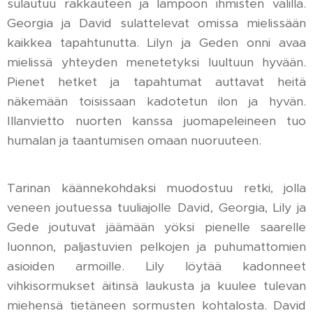
sulautuu rakkauteen ja lämpöön ihmisten välillä.
Georgia ja David sulattelevat omissa mielissään
kaikkea tapahtunutta. Lilyn ja Geden onni avaa
mielissä yhteyden menetetyksi luultuun hyvään.
Pienet hetket ja tapahtumat auttavat heitä
näkemään toisissaan kadotetun ilon ja hyvän.
Illanvietto nuorten kanssa juomapeleineen tuo
humalan ja taantumisen omaan nuoruuteen.
Tarinan käännekohdaksi muodostuu retki, jolla
veneen joutuessa tuuliajolle David, Georgia, Lily ja
Gede joutuvat jäämään yöksi pienelle saarelle
luonnon, paljastuvien pelkojen ja puhumattomien
asioiden armoille. Lily löytää kadonneet
vihkisormukset äitinsä laukusta ja kuulee tulevan
miehensä tietäneen sormusten kohtalosta. David