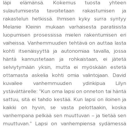
läpi elämänsä. Kokemus tuosta yhteen
sulautumisesta tavoitetaan rakastumisen ja
rakastelun hetkissä. Ihmisen kyky surra syntyy
Melanie Kleinin mukaan varhaisesta paratiisista
luopumisen prosessissa mielen rakentumisen eri
vaiheissa. Vanhemmuuden tehtävä on auttaa lasta
kohti itsenäisyyttä ja autonomiaa tavalla, jossa
häntä kannustetaan ja rohkaistaan, ei jätetä
selviytymään yksin, mutta ei myöskään estetä
ottamasta askelia kohti omia valintojaan. David
kuvailee vanhemmuuden ydinkipua Lilyn
ystävättärelle: "Kun oma lapsi on onneton tai häntä
sattuu, sitä ei tahdo kestää. Kun lapsi on iloinen ja
kaikki on hyvin, se vasta pelottaakin, koska
vanhempana pelkää sen muuttuvan – ja tietää sen
muuttuvan." Lapsi on vanhempiensa sydämessä