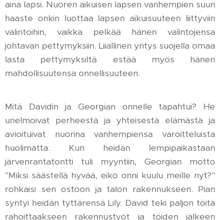
aina lapsi. Nuoren aikuisen lapsen vanhempien suuri
haaste onkin luottaa lapsen aikuisuuteen liittyviin
valintoihin, vaikka pelkää hänen valintojensa
johtavan pettymyksiin. Liiallinen yritys suojella omaa
lasta pettymyksiltä estää myös hänen
mahdollisuutensa onnellisuuteen.
Mitä Davidin ja Georgian onnelle tapahtui? He
unelmoivat perheestä ja yhteisestä elämästä ja
avioituivat nuorina vanhempiensa varoitteluista
huolimatta. Kun heidän lempipaikastaan
järvenrantatontti tuli myyntiin, Georgian motto
"Miksi säästellä hyvää, eikö onni kuulu meille nyt?"
rohkaisi sen ostoon ja talon rakennukseen. Pian
syntyi heidän tyttärensä Lily. David teki paljon töitä
rahoittaakseen rakennustyöt ja töiden jälkeen