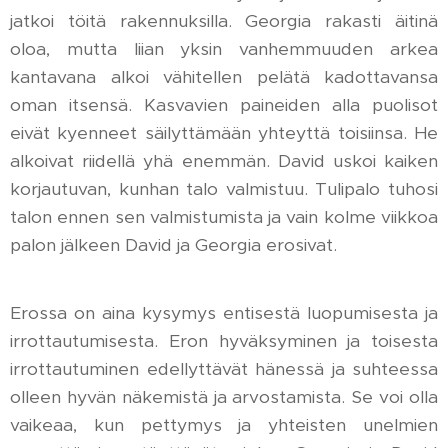
jatkoi töitä rakennuksilla. Georgia rakasti äitinä
oloa, mutta liian yksin vanhemmuuden arkea
kantavana alkoi vähitellen pelätä kadottavansa
oman itsensä. Kasvavien paineiden alla puolisot
eivät kyenneet säilyttämään yhteyttä toisiinsa. He
alkoivat riidellä yhä enemmän. David uskoi kaiken
korjautuvan, kunhan talo valmistuu. Tulipalo tuhosi
talon ennen sen valmistumista ja vain kolme viikkoa
palon jälkeen David ja Georgia erosivat.
Erossa on aina kysymys entisestä luopumisesta ja
irrottautumisesta. Eron hyväksyminen ja toisesta
irrottautuminen edellyttävät hänessä ja suhteessa
olleen hyvän näkemistä ja arvostamista. Se voi olla
vaikeaa, kun pettymys ja yhteisten unelmien