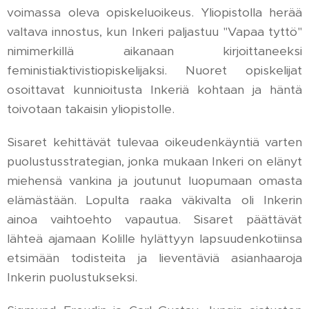
voimassa oleva opiskeluoikeus. Yliopistolla herää
valtava innostus, kun Inkeri paljastuu "Vapaa tyttö"
nimimerkillä aikanaan kirjoittaneeksi
feministiaktivistiopiskelijaksi. Nuoret opiskelijat
osoittavat kunnioitusta Inkeriä kohtaan ja häntä
toivotaan takaisin yliopistolle.
Sisaret kehittävät tulevaa oikeudenkäyntiä varten
puolustusstrategian, jonka mukaan Inkeri on elänyt
miehensä vankina ja joutunut luopumaan omasta
elämästään. Lopulta raaka väkivalta oli Inkerin
ainoa vaihtoehto vapautua. Sisaret päättävät
lähteä ajamaan Kolille hylättyyn lapsuudenkotiinsa
etsimään todisteita ja lieventäviä asianhaaroja
Inkerin puolustukseksi.