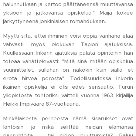
halunnutkaan ja kertoo päättäneensä muuttavansa
yksiöön ja jatkavansa opiskelua." Maija kokee
järkyttyneenä jonkinlaisen romahduksen.
Myytti siitä, ettei ihminen voisi oppia vanhana elää
vahvasti, myös elokuvan Tapion ajatuksissa.
Kuullessaan Inkerin ajatuksia palata opintoihin hän
toteaa vähättelevästi: "Mitä sinä mitään opiskelua
suunnittelet, sullahan on näkökin kuin sialla, et
erota hirveä porosta". Todellisuudessa Inkerin
ikäinen opiskelija ei olisi edes sensaatio. Turun
yliopistosta tohtoriksi väitteli vuonna 1963 kirjailija
Heikki Impivaara 87-vuotiaana.
Minkälaisesta perheestä nämä sisarukset ovat
lähtöisin, ja mikä selittää heidän elämänsä
parisuhteita – tai niiden puuttumista? Paluu