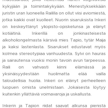
kykyjään ja toimintakykyään. Menestyksekkään
juristin uran luoneella Raililla on ollut viisi aviomiestä,
jotka kaikki ovat kuolleet. Nuorin sisaruksista Inkeri
on keskeyttänyt yliopisto-opiskelunsa ja elänyt
kotiäitinä. Inkerillä on jonkinasteisesta
alkoholiongelmasta kärsivä mies Tapio, tytär Maija
ja kaksi lastenlasta. Sisarukset edustavat myös
kolmea stereotypiaa vanhuudesta. Sylvi on hauras
ja sairautensa vuoksi monin tavoin avun tarpeessa.
Raili on vahvasti kiinni elämässä ja
yksinäisyydestään huolimatta elää vailla
taloudellisia huolia. Inkeri on elänyt perheelleen
luopuen omista unelmistaan. Jokaisesta löytyy
kuitenkin yllättäviä voimavaroja ja uskallusta.
Inkerin ja Tapion riidat saavat alkunsa pienistä