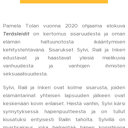
Pamela Tolan vuonna 2020 ohjaama elokuva
Teräsleidit
on kertomus sisaruudesta ja oman
elämän haltuunotosta ikääntymisen
kehitystehtävänä. Sisarukset Sylvi, Raili ja Inkeri
edustavat ja haastavat yleisiä mielikuvia
vanhuudesta ja vanhojen ihmisten
seksuaalisuudesta.
Sylvi, Raili ja Inkeri ovat kolme sisarusta, joiden
elämäntarinat yhteisen lapsuuden jälkeen ovat
keskenään kovin erilaiset. Heistä vanhin, Sylvi kärsi
synnytyksessä hapenpuutteesta ja on tullut
kiusatuksi erityisesti Railin taholta. Sylvillä on
muistisairaus, joka heikentää hänen kognitiivisia