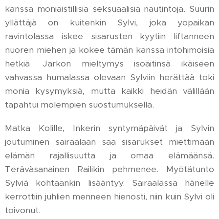
kanssa moniaistillisia seksuaalisia nautintoja. Suurin
yllättäjä on kuitenkin Sylvi, joka yöpaikan
ravintolassa iskee sisarusten kyytiin liftanneen
nuoren miehen ja kokee tämän kanssa intohimoisia
hetkiä. Jarkon mieltymys isoäitinsä ikäiseen
vahvassa humalassa olevaan Sylviin herättää toki
monia kysymyksiä, mutta kaikki heidän välillään
tapahtui molempien suostumuksella.
Matka Kolille, Inkerin syntymäpäivät ja Sylvin
joutuminen sairaalaan saa sisarukset miettimään
elämän rajallisuutta ja omaa elämäänsä.
Teräväsanainen Railikin pehmenee. Myötätunto
Sylviä kohtaankin lisääntyy. Sairaalassa hänelle
kerrottiin juhlien menneen hienosti, niin kuin Sylvi oli
toivonut.