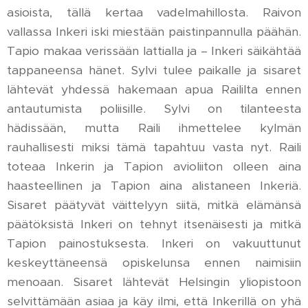
asioista, tällä kertaa vadelmahillosta. Raivon
vallassa Inkeri iski miestään paistinpannulla päähän.
Tapio makaa verissään lattialla ja – Inkeri säikähtää
tappaneensa hänet. Sylvi tulee paikalle ja sisaret
lähtevät yhdessä hakemaan apua Raililta ennen
antautumista poliisille. Sylvi on tilanteesta
hädissään, mutta Raili ihmettelee kylmän
rauhallisesti miksi tämä tapahtuu vasta nyt. Raili
toteaa Inkerin ja Tapion avioliiton olleen aina
haasteellinen ja Tapion aina alistaneen Inkeriä.
Sisaret päätyvät väittelyyn siitä, mitkä elämänsä
päätöksistä Inkeri on tehnyt itsenäisesti ja mitkä
Tapion painostuksesta. Inkeri on vakuuttunut
keskeyttäneensä opiskelunsa ennen naimisiin
menoaan. Sisaret lähtevät Helsingin yliopistoon
selvittämään asiaa ja käy ilmi, että Inkerillä on yhä