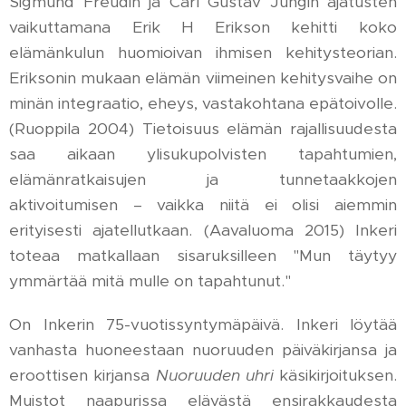
Sigmund Freudin ja Carl Gustav Jungin ajatusten
vaikuttamana Erik H Erikson kehitti koko
elämänkulun huomioivan ihmisen kehitysteorian.
Eriksonin mukaan elämän viimeinen kehitysvaihe on
minän integraatio, eheys, vastakohtana epätoivolle.
(Ruoppila 2004) Tietoisuus elämän rajallisuudesta
saa aikaan ylisukupolvisten tapahtumien,
elämänratkaisujen ja tunnetaakkojen
aktivoitumisen – vaikka niitä ei olisi aiemmin
erityisesti ajatellutkaan. (Aavaluoma 2015) Inkeri
toteaa matkallaan sisaruksilleen "Mun täytyy
ymmärtää mitä mulle on tapahtunut."
On Inkerin 75-vuotissyntymäpäivä. Inkeri löytää
vanhasta huoneestaan nuoruuden päiväkirjansa ja
eroottisen kirjansa
Nuoruuden uhri
käsikirjoituksen.
Muistot naapurissa elävästä ensirakkaudesta