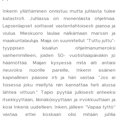
Inkerin yllättäminen onnistuu mutta juhlasta tulee
katastrofi. Juhlassa on monenlaista ohjelmaa.
Lapsenlapset soittavat vastentahtoisesti pianoa ja
viulua. Mieskuoro laulaa nälkämaan marssin ja
maakuntalauluja. Maija on suunnitellut "Tuttu juttu"-
tyyppisen kisailun ohjelmanumeroksi
vanhemmilleen, joiden 50- vuotishääpäiväkin jo
häämöttää. Maijan kysyessä mitä äiti antaisi
neuvoksi nuorille pareille, Inkerin sisäinen
kapinallinen pääsee irti ja hän vastaa "Jos ei
toisessa joku miellytä niin kannattaa heti alussa
lähteä vittuun." Tapio pyytää julkisesti anteeksi
itsekkyyttään, likinäköisyyttään ja irvokkuuttaan ja
kosii Inkeriä uudelleen. Inkeri, jälleen "Vapaa tyttö"
vastaa. ettei koskaan olisi mitään juhlia