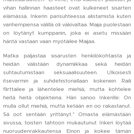
vihan hallinnan haasteet ovat kulkeneet sisarten
elämässä. Inkerin parisuhteessa alistamista kuten
vanhempiensa välillä oli väkivaltaa. Maija puolestaan
on löytänyt kumppanin, joka ei asetu missään
häntä vastaan vaan myötäilee Maijaa.
Matka paljastaa sisarusten henkilökohtaista ja
heidän välistään dynamiikkaa sekä heidän
suhtautumistaan seksuaalisuuteen. Ulkoisesti
itsevarmin ja suhdehistoriallaan kokenein Raili
flirttailee ja lähentelee miehiä, mutta kohtelee
heitä heitä objekteina. Hän sanoo Inkerille: On
mulla ollut miehiä, mutta ketään en oo rakastanut.
Sä oot sentään yrittänyt." Omasta elämästään
sivussa, toisten tahtoon mukautunut Inkeri löytää
nuoruudenrakkautensa Einon ja kokee tämän