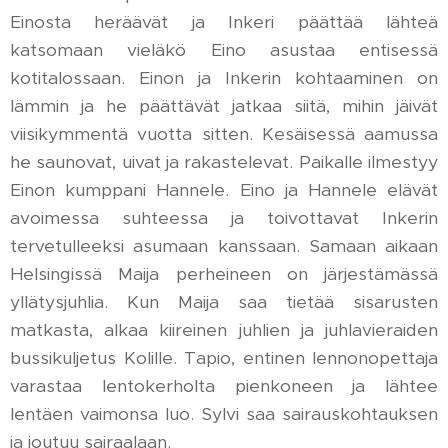
Einosta heräävät ja Inkeri päättää lähteä
katsomaan vieläkö Eino asustaa entisessä
kotitalossaan. Einon ja Inkerin kohtaaminen on
lämmin ja he päättävät jatkaa siitä, mihin jäivät
viisikymmentä vuotta sitten. Kesäisessä aamussa
he saunovat, uivat ja rakastelevat. Paikalle ilmestyy
Einon kumppani Hannele. Eino ja Hannele elävät
avoimessa suhteessa ja toivottavat Inkerin
tervetulleeksi asumaan kanssaan. Samaan aikaan
Helsingissä Maija perheineen on järjestämässä
yllätysjuhlia. Kun Maija saa tietää sisarusten
matkasta, alkaa kiireinen juhlien ja juhlavieraiden
bussikuljetus Kolille. Tapio, entinen lennonopettaja
varastaa lentokerholta pienkoneen ja lähtee
lentäen vaimonsa luo. Sylvi saa sairauskohtauksen
ja joutuu sairaalaan.