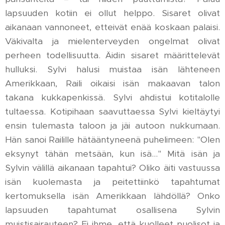
lapsuuden kotiin ei ollut helppo. Sisaret olivat
aikanaan vannoneet, etteivät enää koskaan palaisi.
Väkivalta ja mielenterveyden ongelmat olivat
perheen todellisuutta. Äidin sisaret määrittelevät
hulluksi. Sylvi halusi muistaa isän lähteneen
Amerikkaan, Raili oikaisi isän makaavan talon
takana kukkapenkissä. Sylvi ahdistui kotitalolle
tultaessa. Kotipihaan saavuttaessa Sylvi kieltäytyi
ensin tulemasta taloon ja jäi autoon nukkumaan.
Hän sanoi Railille hätääntyneenä puhelimeen: "Olen
eksynyt tähän metsään, kun isä…" Mitä isän ja
Sylvin välillä aikanaan tapahtui? Oliko äiti vastuussa
isän kuolemasta ja peitettiinkö tapahtumat
kertomuksella isän Amerikkaan lähdöllä? Onko
lapsuuden tapahtumat osallisena Sylvin
muistisairauteen? Ei ihme, että kuolleet puolisot ja